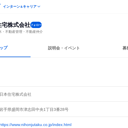
インターン
キャリア
＆
住宅株式会社
フォロー
木・不動産管理・不動産仲介
ップ
説明会・イベント
募
日本住宅株式会社
岩手県盛岡市津志田中央1丁目3番28号
https://www.nihonjutaku.co.jp/index.html