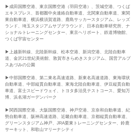
▶成田国際空港、東京国際空港（羽田空港）、茨城空港、つくば
エキスプレス、首都圏中央連絡自動車道、北関東自動車道、東関
東自動車道、横浜横須賀道路、鹿島サッカースタジアム、レッズ
ランド、埼玉スタジアムサブグラウンド、日本自動車研究所、ナ
ショナルトレーニングセンター、東京ヘリポート、鉄道博物館、
つくば宇宙センター
▶上越新幹線、北陸新幹線、松本空港、新潟空港、北陸自動車
道、金沢21世紀美術館、敦賀市きらめきスタジアム、国営アルプ
スあづみの公園
▶中部国際空港、第二東名高速道路、新東名高速道路、東海環状
自動車道、中部縦貫自動車道、東海北陸自動車道、伊豆縦貫自動
車道、富士スピードウェイ、トヨタ多治見テストコース、愛知万
博、浜名湖ガーデンパーク
▶関西国際空港、大阪国際空港、神戸空港、京奈和自動車道、紀
勢自動車道、阪神高速道路、近畿自動車道、京都縦貫自動車道、
グリーンスタジアム神戸、JRA栗東トレーニングセンター、鈴鹿
サーキット、和歌山マリーナシティ