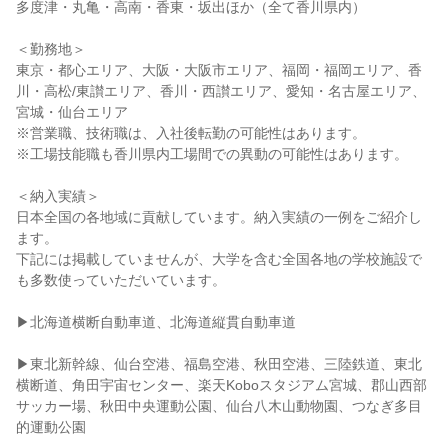
多度津・丸亀・高南・香東・坂出ほか（全て香川県内）
＜勤務地＞
東京・都心エリア、大阪・大阪市エリア、福岡・福岡エリア、香
川・高松/東讃エリア、香川・西讃エリア、愛知・名古屋エリア、
宮城・仙台エリア
※営業職、技術職は、入社後転勤の可能性はあります。
※工場技能職も香川県内工場間での異動の可能性はあります。
＜納入実績＞
日本全国の各地域に貢献しています。納入実績の一例をご紹介し
ます。
下記には掲載していませんが、大学を含む全国各地の学校施設で
も多数使っていただいています。
▶北海道横断自動車道、北海道縦貫自動車道
▶東北新幹線、仙台空港、福島空港、秋田空港、三陸鉄道、東北
横断道、角田宇宙センター、楽天Koboスタジアム宮城、郡山西部
サッカー場、秋田中央運動公園、仙台八木山動物園、つなぎ多目
的運動公園