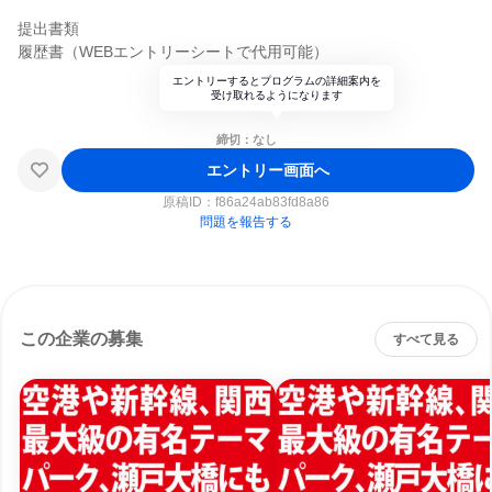
提出書類
履歴書（WEBエントリーシートで代用可能）
エントリーするとプログラムの詳細案内を
受け取れるようになります
締切：なし
エントリー画面へ
原稿ID：
f86a24ab83fd8a86
問題を報告する
この企業の募集
すべて見る