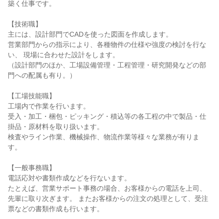
築く仕事です。
【技術職】
主には、設計部門でCADを使った図面を作成します。
営業部門からの指示により、各種物件の仕様や強度の検討を行な
い、 現場に合わせた設計をします。
（設計部門のほか、工場設備管理・工程管理・研究開発などの部
門への配属も有り。）
【工場技能職】
工場内で作業を行います。
受入・加工・梱包・ピッキング・積込等の各工程の中で製品・仕
掛品・原材料を取り扱います。
検査やライン作業、機械操作、物流作業等様々な業務が有りま
す。
【一般事務職】
電話応対や書類作成などを行ないます。
たとえば、営業サポート事務の場合、お客様からの電話を上司、
先輩に取り次ぎます。 またお客様からの注文の処理として、受注
票などの書類作成も行います。