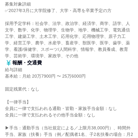
募集対象詳細
✅2027年3月に大学院修了、大学・高専を卒業予定の方
採用予定学科：社会学、法学、政治学、経済学、商学、語学、人
文学、数学、化学、物理学、生物学、地学、機械工学、電気通信
工学、建築工学、土木工学、応用化学、応用物理学、原子力工
学、経営工学、農学、水産学、畜産学、獣医学、医学、歯学、薬
学、看護/保健学、スポーツ/人間科学、情報学、教員養成、教育
学、芸術学、環境学、家政学、その他
報酬・交通費
給与詳細
基本給：月給 20万7900円 〜 25万6000円
固定残業代：なし
【一律手当】
全員に一律で支払われる通勤・皆勤・家族手当金額：なし
全員に一律で支払われるその他手当金額：なし
▶手当：通勤手当（当社規定による／上限月38,000円）、時間外
手当、家族（扶養）手当（例／配偶者1名、子2名扶養の場合：月2