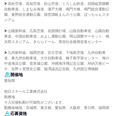
▶高松空港、高知空港、松山空港、くろしお鉄道、四国縦貫横断
自動車道、しまなみ海道、瀬戸大橋、鳴門大橋、鳴門総合運動公
園、春野総合運動公園、国営讃岐まんのう公園、ぼっちゃんスタ
ジアム
▶山陽新幹線、広島空港、岩国飛行場、山陰自動車道、山陽自動
車道、中国自動車道、みよし運動公園、岡山国際サーキット、桃
太郎スタジアム、きららドーム、美弥社会復帰促進センター
▶九州新幹線、福岡空港、宮古空港、下地島空港、九州自動車
道、東九州自動車道、大分自動車道、種子島宇宙センター、海の
中道海浜公園、首里城公園、沖縄海洋博記念公園、ANA万座ビー
チ、吉野ヶ里歴史公園、福澤諭吉記念館、九州国立博物館
開催地
愛知県
朝日スチール工業株式会社
勤務地
※入社後転勤の可能性がございます。
勤務候補地：宮城県、東京都、愛知県、大阪府、香川県、福岡県
応募資格