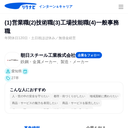
インターン
キャリア
＆
(1)営業職(2)技術職(3)工場技能職(4)一般事務
職
年間休日120日・土日祝ほぼ休み／無借金経営
朝日スチール工業株式会社
企業をフォロー
鉄鋼・金属メーカー、製造・メーカー
愛知県
27卒
こんな人におすすめ
人・世の中の安全を守りたい
都市・街づくりがしたい
地域貢献に携わりたい
商品・サービスの魅力を表現したい
商品・サービスを販売したい
穏やかで互いのペースを尊重
情熱を持って仕事に取り組む
チームワークを重視
女性が働きやすい環境で働ける
長く同じ会社に居続けられる