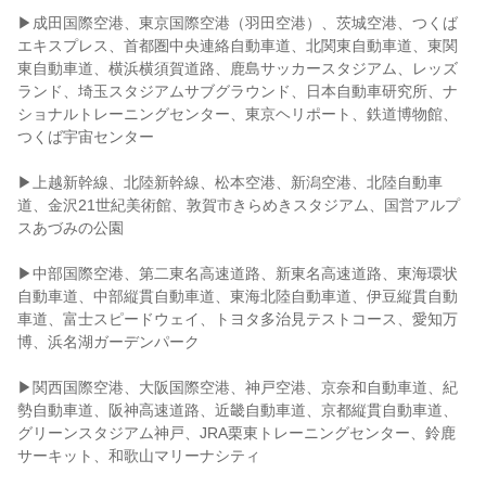
▶成田国際空港、東京国際空港（羽田空港）、茨城空港、つくば
エキスプレス、首都圏中央連絡自動車道、北関東自動車道、東関
東自動車道、横浜横須賀道路、鹿島サッカースタジアム、レッズ
ランド、埼玉スタジアムサブグラウンド、日本自動車研究所、ナ
ショナルトレーニングセンター、東京ヘリポート、鉄道博物館、
つくば宇宙センター
▶上越新幹線、北陸新幹線、松本空港、新潟空港、北陸自動車
道、金沢21世紀美術館、敦賀市きらめきスタジアム、国営アルプ
スあづみの公園
▶中部国際空港、第二東名高速道路、新東名高速道路、東海環状
自動車道、中部縦貫自動車道、東海北陸自動車道、伊豆縦貫自動
車道、富士スピードウェイ、トヨタ多治見テストコース、愛知万
博、浜名湖ガーデンパーク
▶関西国際空港、大阪国際空港、神戸空港、京奈和自動車道、紀
勢自動車道、阪神高速道路、近畿自動車道、京都縦貫自動車道、
グリーンスタジアム神戸、JRA栗東トレーニングセンター、鈴鹿
サーキット、和歌山マリーナシティ