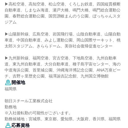
▶高松空港、高知空港、松山空港、くろしお鉄道、四国縦貫横断
自動車道、しまなみ海道、瀬戸大橋、鳴門大橋、鳴門総合運動公
園、春野総合運動公園、国営讃岐まんのう公園、ぼっちゃんスタ
ジアム
▶山陽新幹線、広島空港、岩国飛行場、山陰自動車道、山陽自動
車道、中国自動車道、みよし運動公園、岡山国際サーキット、桃
太郎スタジアム、きららドーム、美弥社会復帰促進センター
▶九州新幹線、福岡空港、宮古空港、下地島空港、九州自動車
道、東九州自動車道、大分自動車道、種子島宇宙センター、海の
中道海浜公園、首里城公園、沖縄海洋博記念公園、ANA万座ビー
チ、吉野ヶ里歴史公園、福澤諭吉記念館、九州国立博物館
開催地
福岡県
朝日スチール工業株式会社
勤務地
※入社後転勤の可能性がございます。
勤務候補地：宮城県、東京都、愛知県、大阪府、香川県、福岡県
応募資格