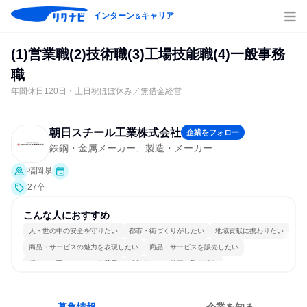
インターン
キャリア
＆
(1)営業職(2)技術職(3)工場技能職(4)一般事務
職
年間休日120日・土日祝ほぼ休み／無借金経営
朝日スチール工業株式会社
企業をフォロー
鉄鋼・金属メーカー、製造・メーカー
福岡県
27卒
こんな人におすすめ
人・世の中の安全を守りたい
都市・街づくりがしたい
地域貢献に携わりたい
商品・サービスの魅力を表現したい
商品・サービスを販売したい
穏やかで互いのペースを尊重
情熱を持って仕事に取り組む
チームワークを重視
女性が働きやすい環境で働ける
長く同じ会社に居続けられる