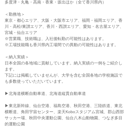
多度津・丸亀・高南・香東・坂出ほか（全て香川県内）
＜勤務地＞
東京・都心エリア、大阪・大阪市エリア、福岡・福岡エリア、香
川・高松/東讃エリア、香川・西讃エリア、愛知・名古屋エリア、
宮城・仙台エリア
※営業職、技術職は、入社後転勤の可能性はあります。
※工場技能職も香川県内工場間での異動の可能性はあります。
＜納入実績＞
日本全国の各地域に貢献しています。納入実績の一例をご紹介し
ます。
下記には掲載していませんが、大学を含む全国各地の学校施設で
も多数使っていただいています。
▶北海道横断自動車道、北海道縦貫自動車道
▶東北新幹線、仙台空港、福島空港、秋田空港、三陸鉄道、東北
横断道、角田宇宙センター、楽天Koboスタジアム宮城、郡山西部
サッカー場、秋田中央運動公園、仙台八木山動物園、つなぎ多目
的運動公園