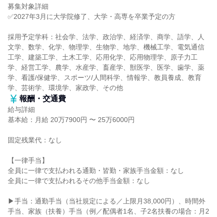
募集対象詳細
✅2027年3月に大学院修了、大学・高専を卒業予定の方
採用予定学科：社会学、法学、政治学、経済学、商学、語学、人
文学、数学、化学、物理学、生物学、地学、機械工学、電気通信
工学、建築工学、土木工学、応用化学、応用物理学、原子力工
学、経営工学、農学、水産学、畜産学、獣医学、医学、歯学、薬
学、看護/保健学、スポーツ/人間科学、情報学、教員養成、教育
学、芸術学、環境学、家政学、その他
報酬・交通費
給与詳細
基本給：月給 20万7900円 〜 25万6000円
固定残業代：なし
【一律手当】
全員に一律で支払われる通勤・皆勤・家族手当金額：なし
全員に一律で支払われるその他手当金額：なし
▶手当：通勤手当（当社規定による／上限月38,000円）、時間外
手当、家族（扶養）手当（例／配偶者1名、子2名扶養の場合：月2