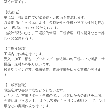
築く仕事です。
【技術職】
主には、設計部門でCADを使った図面を作成します。
営業部門からの指示により、各種物件の仕様や強度の検討を行な
い、 現場に合わせた設計をします。
（設計部門のほか、工場設備管理・工程管理・研究開発などの部
門への配属も有り。）
【工場技能職】
工場内で作業を行います。
受入・加工・梱包・ピッキング・積込等の各工程の中で製品・仕
掛品・原材料を取り扱います。
検査やライン作業、機械操作、物流作業等様々な業務が有りま
す。
【一般事務職】
電話応対や書類作成などを行ないます。
たとえば、営業サポート事務の場合、お客様からの電話を上司、
先輩に取り次ぎます。 またお客様からの注文の処理として、受注
票などの書類作成も行います。