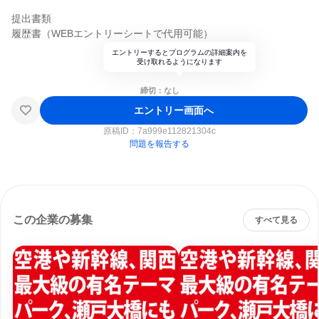
提出書類
履歴書（WEBエントリーシートで代用可能）
エントリーするとプログラムの詳細案内を
受け取れるようになります
締切：なし
エントリー画面へ
原稿ID：
7a999e112821304c
問題を報告する
この企業の募集
すべて見る