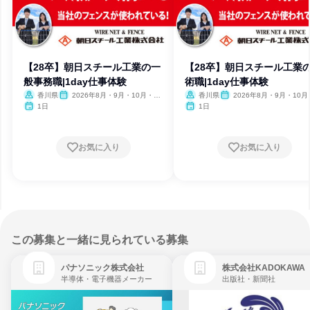
【28卒】朝日スチール工業の一
【28卒】朝日スチール工業
般事務職|1day仕事体験
術職|1day仕事体験
香川県
2026年8月・9月・10月・11
香川県
2026年8月・9月・10月
月
月・12月
1日
1日
お気に入り
お気に入り
この募集と一緒に見られている募集
パナソニック株式会社
株式会社KADOKAWA
半導体・電子機器メーカー
出版社・新聞社