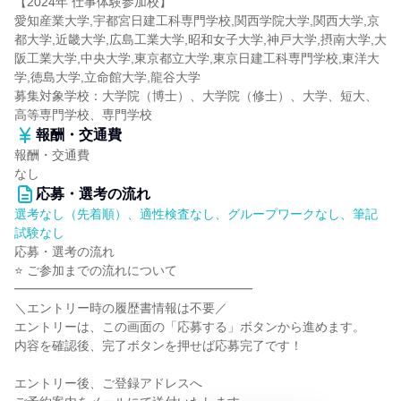
【2024年 仕事体験参加校】
愛知産業大学,宇都宮日建工科専門学校,関西学院大学,関西大学,京
都大学,近畿大学,広島工業大学,昭和女子大学,神戸大学,摂南大学,大
阪工業大学,中央大学,東京都立大学,東京日建工科専門学校,東洋大
学,徳島大学,立命館大学,龍谷大学
募集対象学校：大学院（博士）、大学院（修士）、大学、短大、
高等専門学校、専門学校
報酬・交通費
報酬・交通費
なし
応募・選考の流れ
選考なし（先着順）、適性検査なし、グループワークなし、筆記
試験なし
応募・選考の流れ
⭐ ご参加までの流れについて
━━━━━━━━━━━━━━━━━━━
＼エントリー時の履歴書情報は不要／
エントリーは、この画面の「応募する」ボタンから進めます。
内容を確認後、完了ボタンを押せば応募完了です！
エントリー後、ご登録アドレスへ