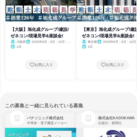
【大阪】旭化成グループ!建設/
【東京】旭化成グループ!建設
ゼネコン/現場見学&座談会!
ゼネコン/現場見学&座談会!
大阪府
2026年8月・9月・10月・11
東京都
2026年8月・9月・10月
月
月
1日
1日
お気に入り
お気に入り
この募集と一緒に見られている募集
パナソニック株式会社
株式会社KADOKAWA
半導体・電子機器メーカー
出版社・新聞社