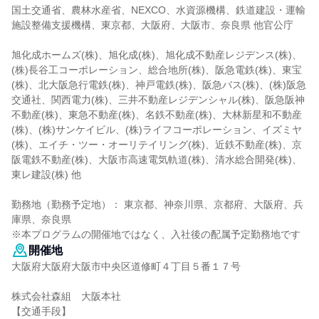
国土交通省、農林水産省、NEXCO、水資源機構、鉄道建設・運輸
施設整備支援機構、東京都、大阪府、大阪市、奈良県 他官公庁
旭化成ホームズ(株)、旭化成(株)、旭化成不動産レジデンス(株)、
(株)長谷工コーポレーション、総合地所(株)、阪急電鉄(株)、東宝
(株)、北大阪急行電鉄(株)、神戸電鉄(株)、阪急バス(株)、(株)阪急
交通社、関西電力(株)、三井不動産レジデンシャル(株)、阪急阪神
不動産(株)、東急不動産(株)、名鉄不動産(株)、大林新星和不動産
(株)、(株)サンケイビル、(株)ライフコーポレーション、イズミヤ
(株)、エイチ・ツー・オーリテイリング(株)、近鉄不動産(株)、京
阪電鉄不動産(株)、大阪市高速電気軌道(株)、清水総合開発(株)、
東レ建設(株) 他
勤務地（勤務予定地）： 東京都、神奈川県、京都府、大阪府、兵
庫県、奈良県
※本プログラムの開催地ではなく、入社後の配属予定勤務地です
開催地
大阪府大阪府大阪市中央区道修町４丁目５番１７号
株式会社森組 大阪本社
【交通手段】