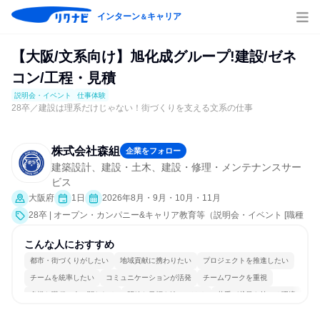
インターン
キャリア
＆
【大阪/文系向け】旭化成グループ!建設/ゼネ
コン/工程・見積
説明会・イベント
仕事体験
28卒／建設は理系だけじゃない！街づくりを支える文系の仕事
株式会社森組
企業をフォロー
建築設計、建設・土木、建設・修理・メンテナンスサー
ビス
大阪府
1日
2026年8月・9月・10月・11月
28卒 | オープン・カンパニー&キャリア教育等（説明会・イベント [職種
研究、課題解決プログラム、社員交流会、業界研究]、仕事体験）
こんな人におすすめ
都市・街づくりがしたい
地域貢献に携わりたい
プロジェクトを推進したい
チームを統率したい
コミュニケーションが活発
チームワークを重視
多様な職種の人と関われる
明確な目標を追いかける
若手が裁量を持てる環境
人とたくさん会話する