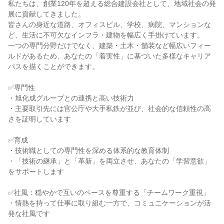
私たちは、創業120年を超える総合建設会社として、地域社会の発
展に貢献してきました。
皆さんの身近な道路、オフィスビル、学校、病院、マンションな
ど、生活に不可欠なインフラ・建物を幅広く手掛けています。
一つの専門分野だけでなく、建築・土木・舗装など幅広いフィー
ルドがあるため、あなたの「着実性」に基づいた多様なキャリア
パスを描くことができます。
✅専門性
・旭化成グループとの連携と高い技術力
・主要取引先には官公庁や大手私鉄が並び、社会的な信頼性の高
さを証明しています
✅育成
・技術職としての専門性を深める体系的な教育体制
・「技術の継承」と「革新」を両立させ、あなたの「学習意欲」
をサポートします
✅社風：穏やかで互いのペースを尊重する「チームワーク重視」
・情熱を持って仕事に取り組む一方で、コミュニケーションが活
発な社風です