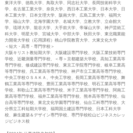
東洋大学、徳島大学、鳥取大学、同志社大学、長岡技術科学大
学、名古屋工業大学、奈良大学、西日本工業大学、日本大学、日
本工業大学、日本文理大学、阪南大学、広島工業大学、福岡大
学、福山大学、北海学園大学、名城大学、立教大学、立命館大
学、琉球大学、龍谷大学、大手前大学、帝塚山大学、神戸芸術工
科大学、明星大学、宮城大学、中部大学、秋田大学、東北職業能
力開発大学校（応用課程）桃山学院教育大学、大東文化大学
＜短大・高専・専門学校＞
大阪キリスト教短期大学、大阪建設専門学校、大阪工業技術専門
学校、近畿測量専門学校、＜専＞京都建築大学校、高知工業高等
専門学校、修成建設専門学校、東京工学院専門学校、岐阜工業高
等専門学校、呉工業高等専門学校、神戸市立工業高等専門学校、
中央工学校ＯＳＡＫＡ、中央工学校、長岡工業高等専門学校、舞
鶴工業高等専門学校、豊田工業高等専門学校、明石工業高等専門
学校、和歌山工業高等専門学校、米子工業高等専門学校、阿南工
業高等専門学校、福井工業高等専門学校、熊本高等専門学校、仙
台高等専門学校、東北文化学園専門学校、仙台工科専門学校、大
分県立工科短期大学校、福岡国土建設専門学校、日本工科大学
校、麻生建築＆デザイン専門学校、専門学校松山ビジネスカレッ
ジビジネス校