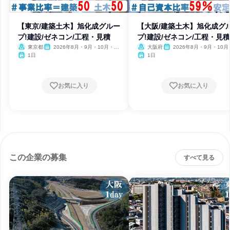
【東京/建築土木】旭化成グルー
【大阪/建築土木】旭化成グ
プ!建設/ゼネコン/工程・見積
プ!建設/ゼネコン/工程・見積
東京都
2026年8月・9月・10月・11
大阪府
2026年8月・9月・10月
月
月
1日
1日
お気に入り
お気に入り
この企業の募集
すべて見る