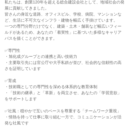
私たちは、創業120年を超える総合建設会社として、地域社会の発
展に貢献してきました。
皆さんの身近な道路、オフィスビル、学校、病院、マンションな
ど、生活に不可欠なインフラ・建物を幅広く手掛けています。
一つの専門分野だけでなく、建築・土木・舗装など幅広いフィー
ルドがあるため、あなたの「着実性」に基づいた多様なキャリア
パスを描くことができます。
✅専門性
・旭化成グループとの連携と高い技術力
・主要取引先には官公庁や大手私鉄が並び、社会的な信頼性の高
さを証明しています
✅育成
・技術職としての専門性を深める体系的な教育体制
・「技術の継承」と「革新」を両立させ、あなたの「学習意欲」
をサポートします
✅社風：穏やかで互いのペースを尊重する「チームワーク重視」
・情熱を持って仕事に取り組む一方で、コミュニケーションが活
発な社風です