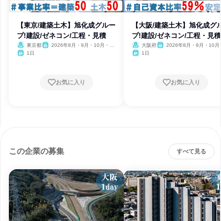
【東京/建築土木】旭化成グルー
【大阪/建築土木】旭化成グ
プ!建設/ゼネコン/工程・見積
プ!建設/ゼネコン/工程・見積
東京都
2026年8月・9月・10月・11
大阪府
2026年8月・9月・10月
月
月
1日
1日
お気に入り
お気に入り
この企業の募集
すべて見る