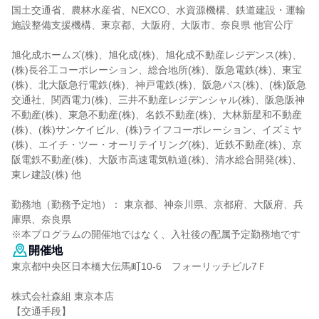
国土交通省、農林水産省、NEXCO、水資源機構、鉄道建設・運輸
施設整備支援機構、東京都、大阪府、大阪市、奈良県 他官公庁
旭化成ホームズ(株)、旭化成(株)、旭化成不動産レジデンス(株)、
(株)長谷工コーポレーション、総合地所(株)、阪急電鉄(株)、東宝
(株)、北大阪急行電鉄(株)、神戸電鉄(株)、阪急バス(株)、(株)阪急
交通社、関西電力(株)、三井不動産レジデンシャル(株)、阪急阪神
不動産(株)、東急不動産(株)、名鉄不動産(株)、大林新星和不動産
(株)、(株)サンケイビル、(株)ライフコーポレーション、イズミヤ
(株)、エイチ・ツー・オーリテイリング(株)、近鉄不動産(株)、京
阪電鉄不動産(株)、大阪市高速電気軌道(株)、清水総合開発(株)、
東レ建設(株) 他
勤務地（勤務予定地）： 東京都、神奈川県、京都府、大阪府、兵
庫県、奈良県
※本プログラムの開催地ではなく、入社後の配属予定勤務地です
開催地
東京都中央区日本橋大伝馬町10-6 フォーリッチビル7Ｆ
株式会社森組 東京本店
【交通手段】