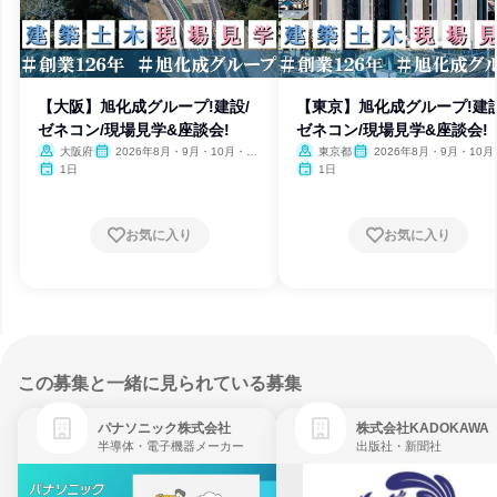
【大阪】旭化成グループ!建設/
【東京】旭化成グループ!建設
ゼネコン/現場見学&座談会!
ゼネコン/現場見学&座談会!
大阪府
2026年8月・9月・10月・11
東京都
2026年8月・9月・10月
月
月
1日
1日
お気に入り
お気に入り
この募集と一緒に見られている募集
パナソニック株式会社
株式会社KADOKAWA
半導体・電子機器メーカー
出版社・新聞社