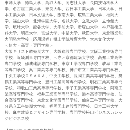
東洋大学、徳島大学、鳥取大学、同志社大学、長岡技術科学大
学、名古屋工業大学、奈良大学、西日本工業大学、日本大学、日
本工業大学、日本文理大学、阪南大学、広島工業大学、福岡大
学、福山大学、北海学園大学、名城大学、立教大学、立命館大
学、琉球大学、龍谷大学、大手前大学、帝塚山大学、神戸芸術工
科大学、明星大学、宮城大学、中部大学、秋田大学、東北職業能
力開発大学校（応用課程）桃山学院教育大学、大東文化大学
＜短大・高専・専門学校＞
大阪キリスト教短期大学、大阪建設専門学校、大阪工業技術専門
学校、近畿測量専門学校、＜専＞京都建築大学校、高知工業高等
専門学校、修成建設専門学校、東京工学院専門学校、岐阜工業高
等専門学校、呉工業高等専門学校、神戸市立工業高等専門学校、
中央工学校ＯＳＡＫＡ、中央工学校、長岡工業高等専門学校、舞
鶴工業高等専門学校、豊田工業高等専門学校、明石工業高等専門
学校、和歌山工業高等専門学校、米子工業高等専門学校、阿南工
業高等専門学校、福井工業高等専門学校、熊本高等専門学校、仙
台高等専門学校、東北文化学園専門学校、仙台工科専門学校、大
分県立工科短期大学校、福岡国土建設専門学校、日本工科大学
校、麻生建築＆デザイン専門学校、専門学校松山ビジネスカレッ
ジビジネス校