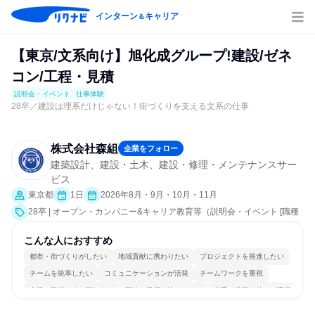
インターン
キャリア
＆
【東京/文系向け】旭化成グループ!建設/ゼネ
コン/工程・見積
説明会・イベント
仕事体験
28卒／建設は理系だけじゃない！街づくりを支える文系の仕事
株式会社森組
企業をフォロー
建築設計、建設・土木、建設・修理・メンテナンスサー
ビス
東京都
1日
2026年8月・9月・10月・11月
28卒 | オープン・カンパニー&キャリア教育等（説明会・イベント [職種
研究、課題解決プログラム、社員交流会、業界研究]、仕事体験）
こんな人におすすめ
都市・街づくりがしたい
地域貢献に携わりたい
プロジェクトを推進したい
チームを統率したい
コミュニケーションが活発
チームワークを重視
多様な職種の人と関われる
明確な目標を追いかける
若手が裁量を持てる環境
人とたくさん会話する