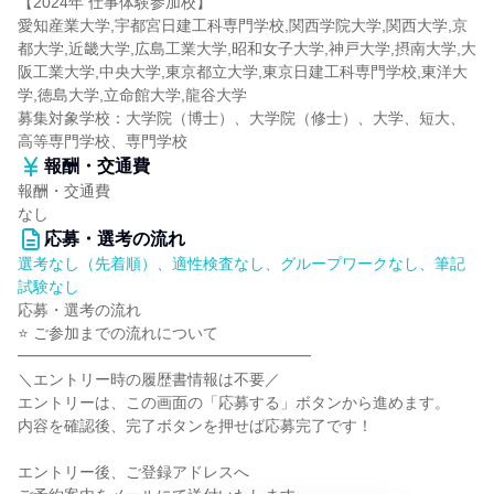
【2024年 仕事体験参加校】
愛知産業大学,宇都宮日建工科専門学校,関西学院大学,関西大学,京
都大学,近畿大学,広島工業大学,昭和女子大学,神戸大学,摂南大学,大
阪工業大学,中央大学,東京都立大学,東京日建工科専門学校,東洋大
学,徳島大学,立命館大学,龍谷大学
募集対象学校：大学院（博士）、大学院（修士）、大学、短大、
高等専門学校、専門学校
報酬・交通費
報酬・交通費
なし
応募・選考の流れ
選考なし（先着順）、適性検査なし、グループワークなし、筆記
試験なし
応募・選考の流れ
⭐ ご参加までの流れについて
━━━━━━━━━━━━━━━━━━━
＼エントリー時の履歴書情報は不要／
エントリーは、この画面の「応募する」ボタンから進めます。
内容を確認後、完了ボタンを押せば応募完了です！
エントリー後、ご登録アドレスへ