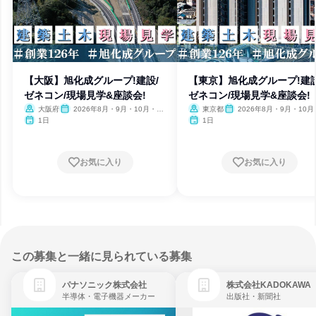
【大阪】旭化成グループ!建設/
【東京】旭化成グループ!建設
ゼネコン/現場見学&座談会!
ゼネコン/現場見学&座談会!
大阪府
2026年8月・9月・10月・11
東京都
2026年8月・9月・10月
月
月
1日
1日
お気に入り
お気に入り
この募集と一緒に見られている募集
パナソニック株式会社
株式会社KADOKAWA
半導体・電子機器メーカー
出版社・新聞社