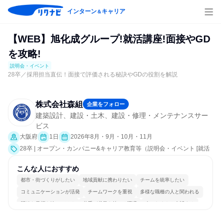
インターン
キャリア
＆
【WEB】旭化成グループ!就活講座!面接やGD
を攻略!
説明会・イベント
28卒／採用担当直伝！面接で評価される秘訣やGDの役割を解説
株式会社森組
企業をフォロー
建築設計、建設・土木、建設・修理・メンテナンスサー
ビス
大阪府
1日
2026年8月・9月・10月・11月
28卒 | オープン・カンパニー&キャリア教育等（説明会・イベント [就活
サポート]）
こんな人におすすめ
都市・街づくりがしたい
地域貢献に携わりたい
チームを統率したい
コミュニケーションが活発
チームワークを重視
多様な職種の人と関われる
明確な目標を追いかける
若手が裁量を持てる環境
人とたくさん会話する