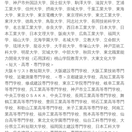
学、神戸市外国語大学、国士舘大学、駒澤大学、滋賀大学、芝浦
工業大学、信州大学、摂南大学、崇城大学、千葉工業大学、東海
大学、東京大学、東京電機大学、東京理科大学、東北工業大学、
東洋大学、徳島大学、鳥取大学、同志社大学、長岡技術科学大
学、名古屋工業大学、奈良大学、西日本工業大学、日本大学、日
本工業大学、日本文理大学、阪南大学、広島工業大学、福岡大
学、福山大学、北海学園大学、名城大学、立教大学、立命館大
学、琉球大学、龍谷大学、大手前大学、帝塚山大学、神戸芸術工
科大学、明星大学、宮城大学、中部大学、秋田大学、東北職業能
力開発大学校（応用課程）桃山学院教育大学、大東文化大学
＜短大・高専・専門学校＞
大阪キリスト教短期大学、大阪建設専門学校、大阪工業技術専門
学校、近畿測量専門学校、＜専＞京都建築大学校、高知工業高等
専門学校、修成建設専門学校、東京工学院専門学校、岐阜工業高
等専門学校、呉工業高等専門学校、神戸市立工業高等専門学校、
中央工学校ＯＳＡＫＡ、中央工学校、長岡工業高等専門学校、舞
鶴工業高等専門学校、豊田工業高等専門学校、明石工業高等専門
学校、和歌山工業高等専門学校、米子工業高等専門学校、阿南工
業高等専門学校、福井工業高等専門学校、熊本高等専門学校、仙
台高等専門学校、東北文化学園専門学校、仙台工科専門学校、大
分県立工科短期大学校、福岡国土建設専門学校、日本工科大学