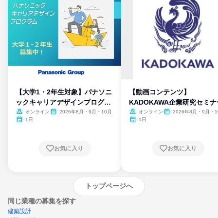
【大学1・2年生対象】パナソニ
【動画コンテンツ】
ックキャリアデザインプログラ
KADOKAWA企業研究セミナ
ム
オンライン
2026年8月・9月・10月
オンライン
2026年8月・9月・1
月・11月・12月
1日
1日
お気に入り
お気に入り
トップページへ
同じ業種の募集を探す
建築設計