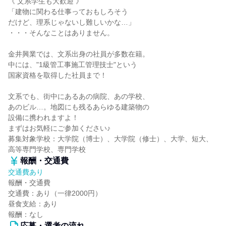
《 文系学生も大歓迎 》
「建物に関わる仕事っておもしろそう
だけど、理系じゃないし難しいかな…」
・・・そんなことはありません。
金井興業では、文系出身の社員が多数在籍。
中には、"1級管工事施工管理技士"という
国家資格を取得した社員まで！
文系でも、街中にあるあの病院、あの学校、
あのビル…。地図にも残るあらゆる建築物の
設備に携われますよ！
まずはお気軽にご参加ください♪
募集対象学校：大学院（博士）、大学院（修士）、大学、短大、
高等専門学校、専門学校
報酬・交通費
交通費あり
報酬・交通費
交通費：あり（一律2000円）
昼食支給：あり
報酬：なし
応募・選考の流れ