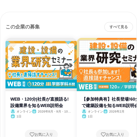
この企業の募集
すべて見る
WEB・120分|社長が直接語る!
【参加特典有】社長登場!60
設備業界を知るWEB説明会
で建築設備を知るWEB説明
オンライン
2026年8月・9月・10
オンライン
2026年2月
月・11月・12月
1日
1日
お気に入り
お気に入り