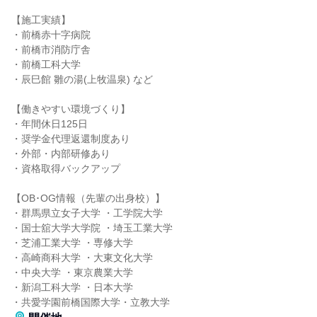
【施工実績】
・前橋赤十字病院
・前橋市消防庁舎
・前橋工科大学
・辰巳館 雛の湯(上牧温泉) など
【働きやすい環境づくり】
・年間休日125日
・奨学金代理返還制度あり
・外部・内部研修あり
・資格取得バックアップ
【OB･OG情報（先輩の出身校）】
・群馬県立女子大学 ・工学院大学
・国士舘大学大学院 ・埼玉工業大学
・芝浦工業大学 ・専修大学
・高崎商科大学 ・大東文化大学
・中央大学 ・東京農業大学
・新潟工科大学 ・日本大学
・共愛学園前橋国際大学・立教大学