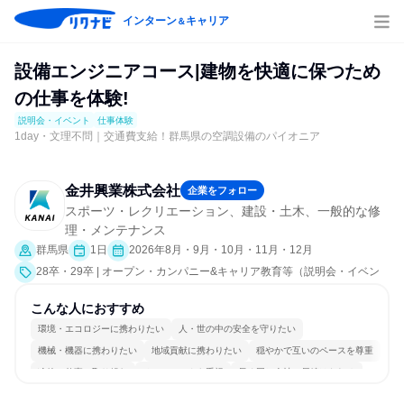
インターン
キャリア
＆
設備エンジニアコース|建物を快適に保つため
の仕事を体験!
説明会・イベント
仕事体験
1day・文理不問｜交通費支給！群馬県の空調設備のパイオニア
金井興業株式会社
企業をフォロー
スポーツ・レクリエーション、建設・土木、一般的な修
理・メンテナンス
群馬県
1日
2026年8月・9月・10月・11月・12月
28卒・29卒 | オープン・カンパニー&キャリア教育等（説明会・イベン
ト [職種研究、職場見学会、社員交流会、就活サポート、会社説明会、業
界研究]、仕事体験）
こんな人におすすめ
環境・エコロジーに携わりたい
人・世の中の安全を守りたい
機械・機器に携わりたい
地域貢献に携わりたい
穏やかで互いのペースを尊重
冷静に仕事に取り組む
チームワークを重視
長く同じ会社に居続けられる
一つの専門分野を極める
目標に追われず働ける