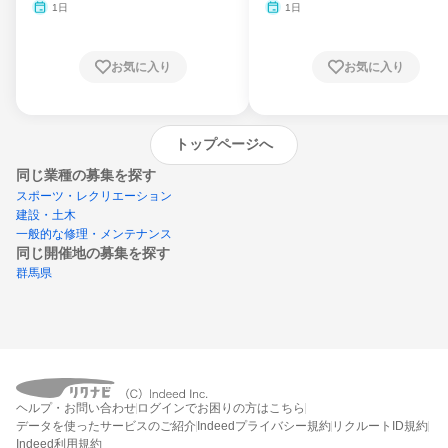
月・11月・12月
1日
1日
お気に入り
お気に入り
トップページへ
同じ業種の募集を探す
スポーツ・レクリエーション
建設・土木
一般的な修理・メンテナンス
同じ開催地の募集を探す
群馬県
エントリーするとプログラムの詳細案内を
ヘルプ・お問い合わせ
ログインでお困りの方はこちら
受け取れるようになります
データを使ったサービスのご紹介
Indeedプライバシー規約
リクルートID規約
Indeed利用規約
締切：なし