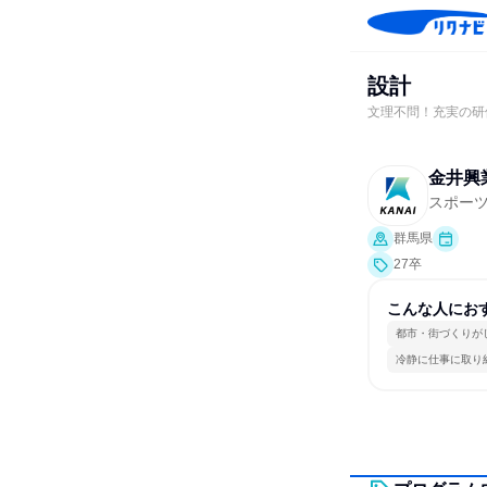
設計
文理不問！充実の研
金井興
スポー
群馬県
27卒
こんな人にお
都市・街づくりが
冷静に仕事に取り