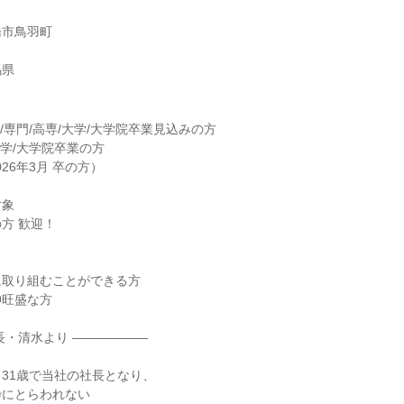
橋市鳥羽町
馬県
大/専門/高専/大学/大学院卒業見込みの方
大学/大学院卒業の方
026年3月 卒の方）
対象
方 歓迎！
に取り組むことができる方
神旺盛な方
長・清水より ――――――
。
31歳で当社の社長となり、
枠にとらわれない