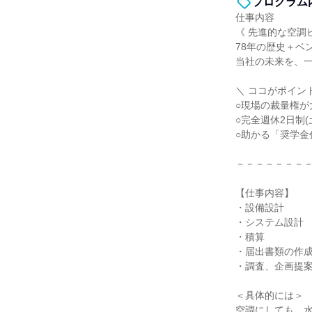
プログラム
仕事内容
《 先進的な空調
78年の歴史＋ベ
当社の未来を、
＼ ココがポイント
○現場の裁量権が
○完全週休2日制
○助かる「奨学金
－－－－－－－
【仕事内容】
・設備設計
・システム設計
・積算
・届出書類の作
・調査、企画提
＜具体的には＞
空調にしても、