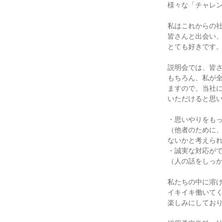
様々な「チャレ
私はこれからの
皆さんと出会い
とても好きです
説明会では、皆
もちろん、私が
ますので、当社
いただけると思
・思いやりをも
（他者のために
ないかと考えら
・誠実な対応が
（人の話をしっ
私たちの中に溶
イキイキ働いて
楽しみにしてお