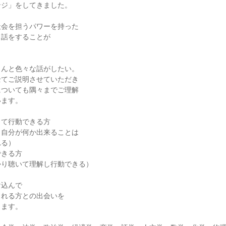
ンジ」をしてきました。
社会を担うパワーを持った
、話をすることが
。
さんと色々な話がしたい。
全てご説明させていただき
についても隅々までご理解
います。
って行動できる方
、自分が何か出来ることは
れる）
できる方
かり聴いて理解し行動できる）
け込んで
くれる方との出会いを
ります。