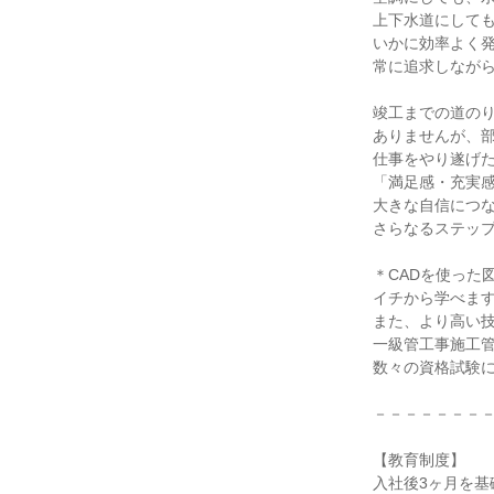
上下水道にして
いかに効率よく
常に追求しなが
竣工までの道の
ありませんが、
仕事をやり遂げ
「満足感・充実
大きな自信につ
さらなるステッ
＊CADを使った
イチから学べま
また、より高い
一級管工事施工
数々の資格試験
－－－－－－－
【教育制度】
入社後3ヶ月を基