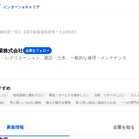
インターン
キャリア
＆
修制度で安心【奨学金返還制度有＊土日祝休】
業株式会社
企業をフォロー
ツ・レクリエーション、建設・土木、一般的な修理・メンテナンス
すすめ
したい
地域貢献に携わりたい
商品・サービスを製作したい
分析・リサーチしたい
コミ
組む
常に新しいものに挑戦
個人の能力を重視
長く同じ会社に居続けられる
一つの専門
募集情報
企業を知る