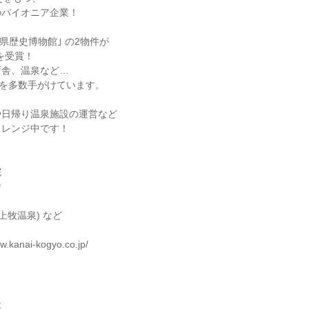
のパイオニア企業！
馬県歴史博物館｣ の2物件が
賞を受賞！
庁舎、温泉など…
”を多数手がけています。
や日帰り温泉施設の運営など
ャレンジ中です！
院
舎
上牧温泉) など
.kanai-kogyo.co.jp/
社