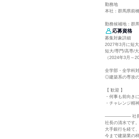
勤務地
本社：群馬県前
勤務候補地：群
応募資格
募集対象詳細
2027年3月に短
短大/専門/高専/
（2024年3月～2
全学部・全学科
◎建築系の専攻の
【 歓迎 】
・何事も前向き
・チャレンジ精
―――――― 社
社長の清水です
大手銀行を経て、
今まで建築業の