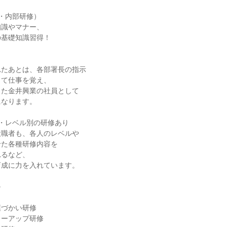
・内部研修）
知識やマナー、
の基礎知識習得！
れたあとは、各部署長の指示
じて仕事を覚え、
また金井興業の社員として
になります。
・レベル別の研修あり
役職者も、各人のレベルや
せた各種研修内容を
れるなど、
育成に力を入れています。
≫
葉づかい研修
ローアップ研修