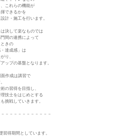
も、これらの機能が
発揮できるかを
ら設計・施工を行います。
りは決して楽なものでは
部門間の連携によって
たときの
感・達成感」は
ながり、
プアップの基盤となります。
図面作成は講習で
す。
技術の習得を目指し、
管理技士をはじめとする
にも挑戦していきます。
－－－－－－－－－－－－－
礎習得期間としています。