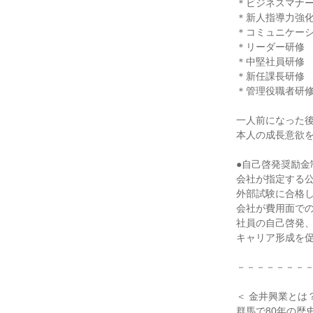
＊ビジネスマナ
＊新人指導力強
＊コミュニケー
＊リーダー研修
＊中堅社員研修
＊新任課長研修
＊管理役職者研修 
一人前になった
本人の成長意欲
●自己啓発奨励金
会社が指定する
外部試験に合格
会社が費用面で
社員の自己啓発
キャリア形成を
－－－－－－－
＜ 金井興業とは？
群馬で80年の歴