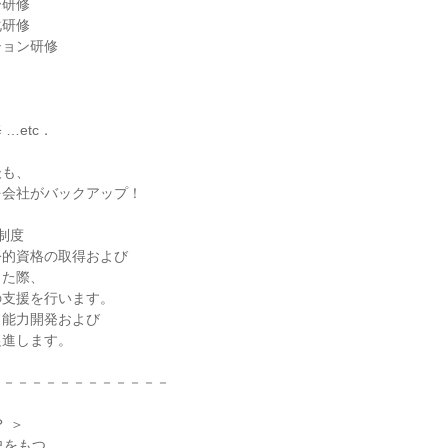
ー研修
化研修
ション研修
…etc．
後も、
を会社がバックアップ！
制度
公的資格の取得および
した際、
の支援を行います。
、能力開発および
促進します。
－－－－－－－－－－－－－
 ＞
史をもつ、