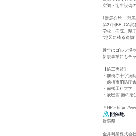
空調・衛生設備
｢群馬会館｣ ｢群
第27回BELCA
学校、病院、県
“地図に残る建物
近年はゴルフ場
新規事業にもチ
【施工実績】
・前橋赤十字病
・前橋市消防庁
・前橋工科大学
・辰巳館 雛の湯(
＊HP＞https://www
開催地
群馬県
金井興業株式会