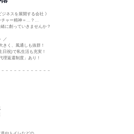
内容
ビジネスを展開する会社 》
ンチャー精神＝…？…
一緒に創っていきませんか？
 ／
大きく、風通しも抜群！
(土日祝)で私生活も充実！
代理返還制度」あり！
－－－－－－－－－－－－－
成
案
水道やトイレなどの