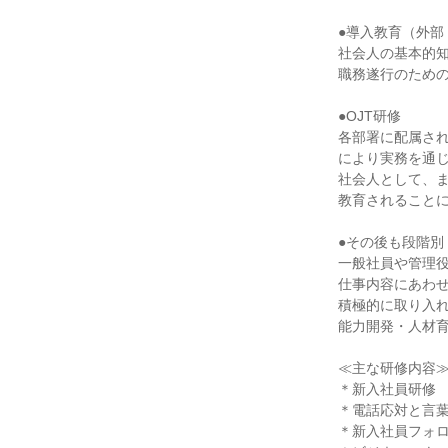
●導入教育（外部
社会人の基本的
職務遂行のため
●OJT研修
各部署に配属さ
により実務を通
社会人として、
教育されること
●その後も段階別
一般社員や管理
仕事内容にあわ
積極的に取り入
能力開発・人材
≪主な研修内容
＊新入社員研修
＊電話応対と言
＊新入社員フォ