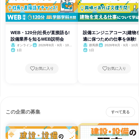
WEB・120分|社長が直接語る!
設備エンジニアコース|建物
設備業界を知るWEB説明会
適に保つための仕事を体験!
オンライン
2026年8月・9月・10
群馬県
2026年8月・9月・10月
月・11月・12月
月・12月
1日
1日
お気に入り
お気に入り
この企業の募集
すべて見る