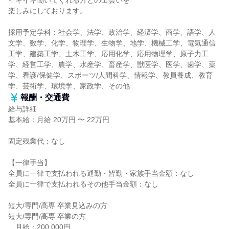
イキイキ働いてくれる方との出会いを
楽しみにしております。
採用予定学科：社会学、法学、政治学、経済学、商学、語学、人
文学、数学、化学、物理学、生物学、地学、機械工学、電気通信
工学、建築工学、土木工学、応用化学、応用物理学、原子力工
学、経営工学、農学、水産学、畜産学、獣医学、医学、歯学、薬
学、看護/保健学、スポーツ/人間科学、情報学、教員養成、教育
学、芸術学、環境学、家政学、その他
報酬・交通費
給与詳細
基本給：月給 20万円 〜 22万円
固定残業代：なし
【一律手当】
全員に一律で支払われる通勤・皆勤・家族手当金額：なし
全員に一律で支払われるその他手当金額：なし
短大/専門/高専 卒業見込みの方
短大/専門/高専 卒業の方
…月給：200,000円