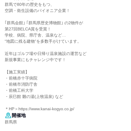
群馬で80年の歴史をもつ、
空調・衛生設備のパイオニア企業！
｢群馬会館｣ ｢群馬県歴史博物館｣ の2物件が
第27回BELCA賞を受賞！
学校、病院、県庁舎、温泉など…
“地図に残る建物”を多数手がけています。
近年はゴルフ場や日帰り温泉施設の運営など
新規事業にもチャレンジ中です！
【施工実績】
・前橋赤十字病院
・前橋市消防庁舎
・前橋工科大学
・辰巳館 雛の湯(上牧温泉) など
＊HP＞https://www.kanai-kogyo.co.jp/
開催地
群馬県