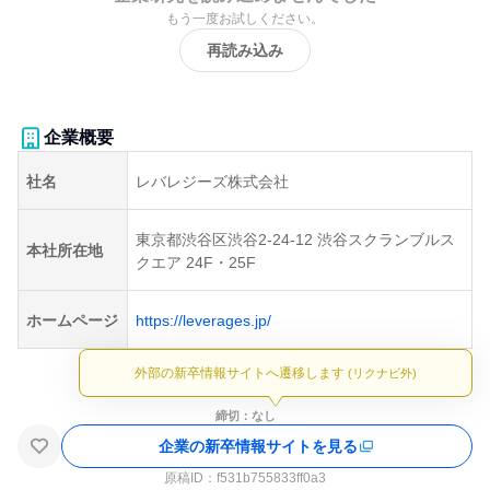
もう一度お試しください。
再読み込み
企業概要
社名
レバレジーズ株式会社
東京都渋谷区渋谷2-24-12 渋谷スクランブルス
本社所在地
クエア 24F・25F
ホームページ
https://leverages.jp/
外部の新卒情報サイトへ遷移します
(リクナビ外)
締切：なし
企業の新卒情報サイトを見る
原稿ID：
f531b755833ff0a3