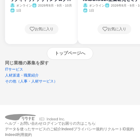
ム
オンライン
2026年8月・9月・10月
オンライン
2026年8月・9月・1
月・11月・12月
1日
1日
お気に入り
お気に入り
トップページへ
同じ業種の募集を探す
ITサービス
人材派遣・職業紹介
その他（人事・人材サービス）
外部の新卒情報サイトへ遷移します
(リクナビ外)
ヘルプ・お問い合わせ
ログインでお困りの方はこちら
データを使ったサービスのご紹介
Indeedプライバシー規約
リクルートID規約
Indeed利用規約
締切：なし