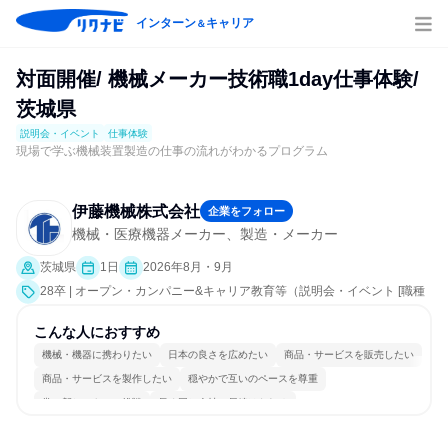
インターン
キャリア
＆
対面開催/ 機械メーカー技術職1day仕事体験/
茨城県
説明会・イベント
仕事体験
現場で学ぶ機械装置製造の仕事の流れがわかるプログラム
伊藤機械株式会社
企業をフォロー
機械・医療機器メーカー、製造・メーカー
茨城県
1日
2026年8月・9月
28卒 | オープン・カンパニー&キャリア教育等（説明会・イベント [職種
研究、職場見学会、社員交流会、就活サポート、会社説明会、業界研
究]、仕事体験）
こんな人におすすめ
機械・機器に携わりたい
日本の良さを広めたい
商品・サービスを販売したい
商品・サービスを製作したい
穏やかで互いのペースを尊重
常に新しいものに挑戦
長く同じ会社に居続けられる
多様な職種の人と関われる
一つの専門分野を極める