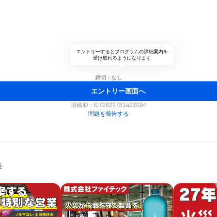
エントリーするとプログラムの詳細案内を
受け取れるようになります
締切：なし
エントリー画面へ
原稿ID：
f072829781a22094
問題を報告する
集