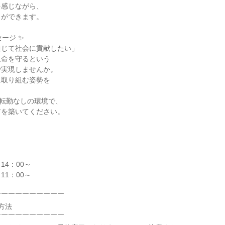
を感じながら、
とができます。
ージ ✨
通じて社会に貢献したい」
人命を守るという
で実現しませんか。
に取り組む姿勢を
、転勤なしの環境で、
アを築いてください。
14：00～
11：00～
￣￣￣￣￣￣￣￣￣￣
方法
￣￣￣￣￣￣￣￣￣￣