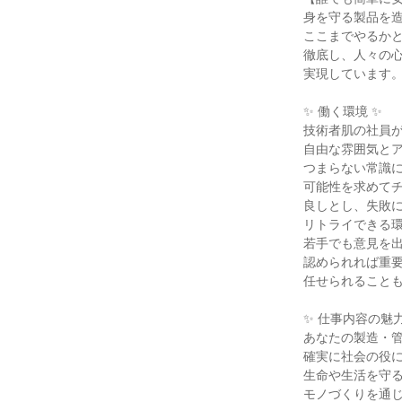
身を守る製品を
ここまでやるか
徹底し、人々の
実現しています
✨ 働く環境 ✨
技術者肌の社員
自由な雰囲気と
つまらない常識
可能性を求めて
良しとし、失敗
リトライできる
若手でも意見を
認められれば重
任せられること
✨ 仕事内容の魅力
あなたの製造・
確実に社会の役
生命や生活を守
モノづくりを通