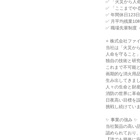
✅ 「火災から人
✅ 「ここまでや
✅ 年間休日12
✅ 月平均残業1
✅ 職場先輩制度
⭐ 株式会社ファ
当社は「火災か
人命を守ること
独自の技術と研
これまで不可能
画期的な消火用
生み出してきま
人々の生命と財
消防の世界に革
日夜高い目標を
挑戦し続けてい
✨ 事業の強み ✨
当社製品の高い
認められており
【誰でも簡単に