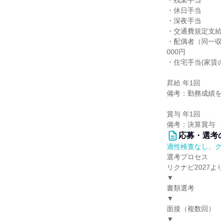
・残業手当
・休日手当
・深夜手当
・交通費規定支給
・配偶者（同一収
000円
・住宅手当(家賃の
昇給 年1回
備考：勤務成績
賞与 年1回
備考：決算賞与
応募・選考
適性検査なし、
選考プロセス
リクナビ2027よ
▼
書類選考
▼
面接（複数回）
▼