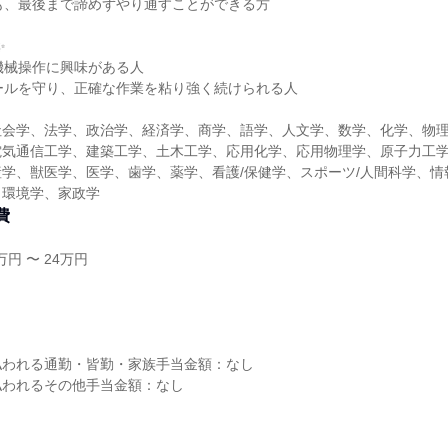
も、最後まで諦めずやり通すことができる方
✨
機械操作に興味がある人
ールを守り、正確な作業を粘り強く続けられる人
社会学、法学、政治学、経済学、商学、語学、人文学、数学、化学、物
電気通信工学、建築工学、土木工学、応用化学、応用物理学、原子力工
学、獣医学、医学、歯学、薬学、看護/保健学、スポーツ/人間科学、情
、環境学、家政学
費
円 〜 24万円
し
払われる通勤・皆勤・家族手当金額：なし
払われるその他手当金額：なし
】