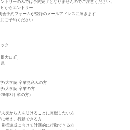
エントリーのみでは予約完了となりませんのでご注意ください。
ナビからエントリー
説明会予約フォームが登録のメールアドレスに届きます
程にご予約ください
テック
羽郡大口町）
知県
大学/大学院 卒業見込みの方
大学/大学院 卒業の方
026年3月 卒の方）
で火災から人を助けることに貢献したい方
ブに考え、行動できる方
、目標達成に向けて計画的に行動できる方