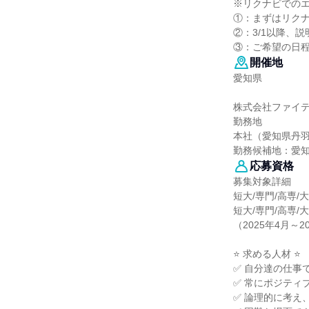
※リクナビでの
①：まずはリク
②：3/1以降、
③：ご希望の日
開催地
愛知県
株式会社ファイ
勤務地
本社（愛知県丹
勤務候補地：愛
応募資格
募集対象詳細
短大/専門/高専/
短大/専門/高専/
（2025年4月～2
⭐ 求める人材 ⭐
✅ 自分達の仕事
✅ 常にポジティ
✅ 論理的に考え