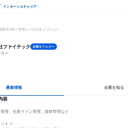
インターン
キャリア
＆
残業月10h！世界レベルのモノづくり⭐
社ファイテック
企業をフォロー
ーカー
募集情報
企業を知る
内容
質管理、生産ライン管理、資材管理など
ント ⭐