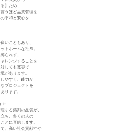
造る】ため、
と言うほど品質管理を
心の平和と安心を
。
が多いこともあり、
アットホームな社風。
に縛られず、
チャレンジすることを
に対しても寛容で
環境があります。
出しやすく、能力が
要なプロジェクトを
もあります。
 ✨
管理する薬剤の品質が、
に立ち、多くの人の
ることに直結します。
じて、高い社会貢献性や