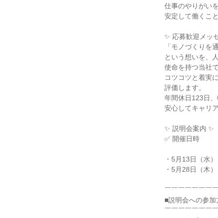
仕事のやりがい
安定して働くこ
✨ 応募歓迎メッセ
「モノづくりを
という想いを、
使命を持つ当社
コツコツと着実
評価します。
年間休日123日
安心してキャリ
✨ 説明会案内 ✨
✅ 開催日時
・5月13日（水） 
・5月28日（木） 
￣￣￣￣￣￣￣
■説明会への参加
￣￣￣￣￣￣￣