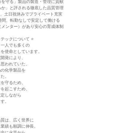
命を守る」製品の製造・管理に貢献
るか」と評される徹底した品質管理
3日、土日祝休みでプライベート充実
0時間、転勤なしで安定して働ける
（メンター）があり安心の育成体制
イテックについて ⭐
ら一人でも多くの
」を使命としています。
究開発により、
と思われていた、
品の化学製品を
した。
産を守るため、
命を起こすため、
設定しながら
ます。
品質は、広く世界に
、業績も順調に伸長。
安全に火災から