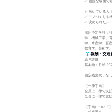
✅ 困難な場面で
✨ 向いている人 
✅ モノづくりや
✅ 決められたル
採用予定学科：
学、機械工学、
学、水産学、畜産
教育学、芸術学
報酬・交通
給与詳細
基本給：月給 20万
固定残業代：な
【一律手当】
全員に一律で支
全員に一律で支
【手当について