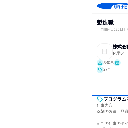
製造職
【年間休日123日】
株式会
化学メ
愛知県
27卒
プログラム
仕事内容
薬剤の製造、品
⭐ この仕事のポイ