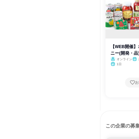
【WEB開催
ニー(開発・品
オンライン
1日
お
この企業の募