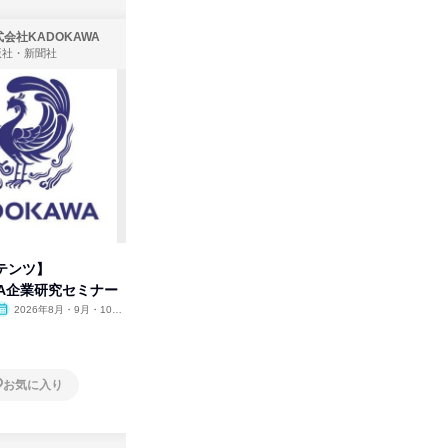
会社KADOKAWA
株式会社住まいず
版社・新聞社
製造・メーカー、建築設計
テンツ】
先着順・選考なし|注文住宅の総
プログラ
WA企業研究セミナー
合職|会社説明会&社長座談会
しくアル
2026年8月・9月・10
オンライン
2026年8月・9月
オンラ
月・11月・12月
1日
2日～4
お気に入り
お気に入り