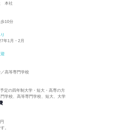
社 本社
歩10分
あり
027年1月・2月
歓迎
】
学／高等専門学校
】
卒業予定の四年制大学・短大・高専の方
専門学校、高等専門学校、短大、大学
費
0円
です。