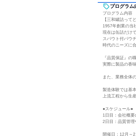
プログラム
プログラム内容
【三和罐詰って
1957年創業の
現在は缶詰だけで
スパウト付パウ
時代のニーズに
『品質保証』の
実際に製品の香味
また、業務全体
製造体験では基
上流工程から生
●スケジュール●
1日目：会社概
2日目：品質管
開催日：12月～