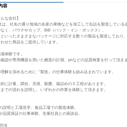
内容
どんな会社】
当社は、社名の通り地域の名産の果物などを加工して缶詰を製造している
なく、パウチやカップ、BIB（バック・イン・ボックス）、
チといったさまざまなパッケージに対応する数々の製品も製造しており
合わせた商品をご提供しています。
職場体験です。
確認や専用機器を用いた糖度の計測、phなどの品質検査を行って頂き
の理解を深めるために『製造』の仕事体験も組み込まれています。
本的に計量、調合、充填、殺菌、箱詰めの５工程があります。
産までの流れを説明し、いずれかの作業を体験して頂きます。
要の説明と工場見学、食品工場での製造体験。
理や品質保証の仕事体験、先輩社員との座談会。
2月頃