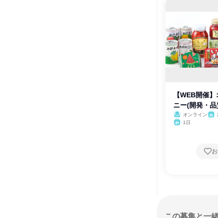
【WEB開催
ニー(開発・品
オンライン
1日
お
この募集と一