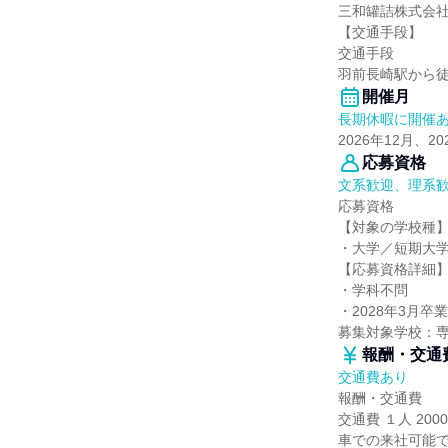
三和罐詰株式会
【交通手段】
交通手段
羽前長崎駅から徒
開催月
長期休暇に開催
2026年12月、2
応募資格
文系歓迎、理系
応募資格
【対象の学校種
・大学／短期大
【応募資格詳細
・学科不問
・2028年3月
募集対象学校：
報酬・交通
交通費あり
報酬・交通費
交通費 １人 200
車での来社可能