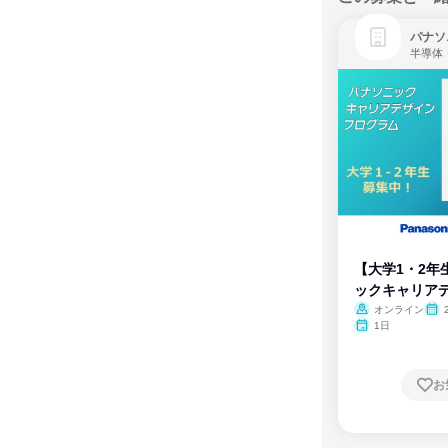
パナソ
半導体
【大学1・2年
ックキャリア
ム
オンライン
1日
お