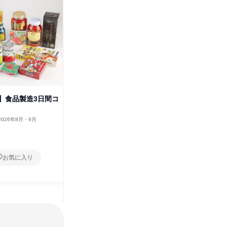
】食品製造3日間コ
【山形県開催】食品品質管理・
【山形開
品質保証2日間コース
ース
2026年8月・9月
山形県
2026年12月、2027年1月・
山形県
2月
2日～4日
2日～4
お気に入り
お気に入り