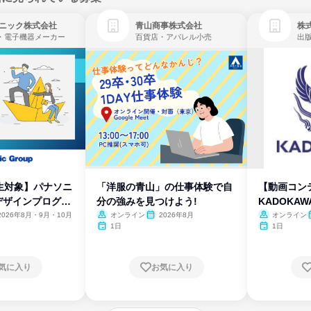
ニック株式会社
青山商事株式会社
株式
・電子機器メーカー
百貨店・アパレル小売
出
生対象】パナソニ
「洋服の青山」の仕事体験で自
【動画コン
デザインプログラ
分の強みを見つけよう!
KADOKA
2026年8月・9月・10月
オンライン
2026年8月
オンライン
1日
1日
気に入り
お気に入り