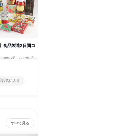
三
】食品製造2日間コ
【山形県開催】食品品質管理・
品質保証2日間コース
2026年12月、2027年1月・
山形県
2026年12月、2027年1月・
2月
2日～4日
お気に入り
お気に入り
すべて見る