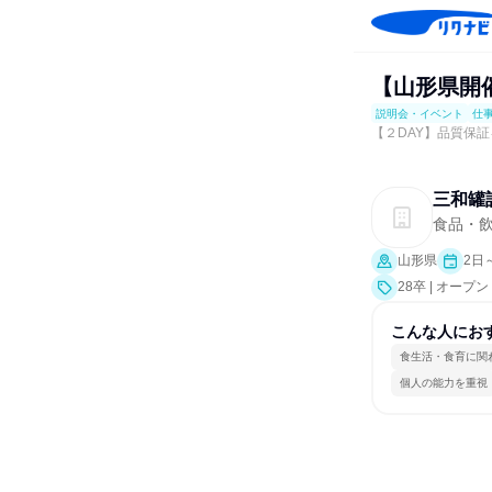
【山形県開
説明会・イベント
仕
【２DAY】品質保証
三和罐
食品・
山形県
2日
28卒 | オ
業界研究]、仕
こんな人にお
食生活・食育に関
個人の能力を重視