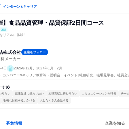
インターン
キャリア
＆
催】食品品質管理・品質保証2日間コース
事体験
をリアルに体験!!
詰株式会社
企業をフォロー
飲料メーカー
～4日
2026年12月、2027年1月・2月
ープン・カンパニー&キャリア教育等（説明会・イベント [職種研究、職場見学会、社員
事体験）
すすめ
わりたい
健康促進に携わりたい
地域貢献に携わりたい
コミュニケーションが活発
チー
明確な目標を追いかける
人とたくさん会話する
募集情報
企業を知る