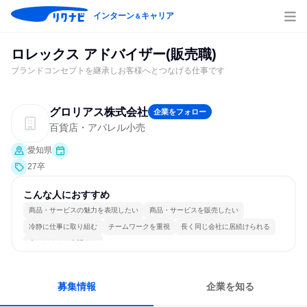
インターン
キャリア
＆
ロレックス アドバイザー(販売職)
ブランドコンセプトを継承しお客様へとつなげる仕事です
グロリアス株式会社
企業をフォロー
百貨店・アパレル小売
愛知県
27卒
こんな人におすすめ
商品・サービスの魅力を表現したい
商品・サービスを販売したい
冷静に仕事に取り組む
チームワークを重視
長く同じ会社に居続けられる
人とたくさん会話する
募集情報
企業を知る