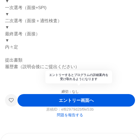
▼
一次選考（面接+SPI)
▼
二次選考（面接＋適性検査）
▼
最終選考（面接）
▼
内々定
提出書類
履歴書（説明会後にご提出ください）
エントリーするとプログラムの詳細案内を
受け取れるようになります
締切：なし
エントリー画面へ
原稿ID：
ef82979d2bf9e53b
問題を報告する