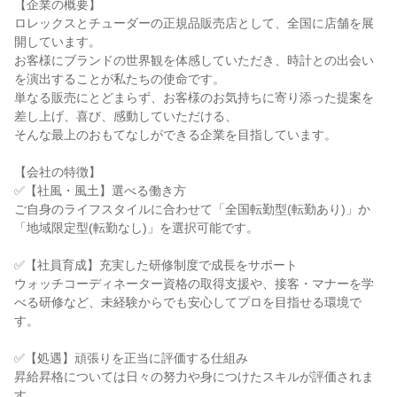
【企業の概要】
ロレックスとチューダーの正規品販売店として、全国に店舗を展
開しています。
お客様にブランドの世界観を体感していただき、時計との出会い
を演出することが私たちの使命です。
単なる販売にとどまらず、お客様のお気持ちに寄り添った提案を
差し上げ、喜び、感動していただける、
そんな最上のおもてなしができる企業を目指しています。
【会社の特徴】
✅【社風・風土】選べる働き方
ご自身のライフスタイルに合わせて「全国転勤型(転勤あり)」か
「地域限定型(転勤なし)」を選択可能です。
✅【社員育成】充実した研修制度で成長をサポート
ウォッチコーディネーター資格の取得支援や、接客・マナーを学
べる研修など、未経験からでも安心してプロを目指せる環境で
す。
✅【処遇】頑張りを正当に評価する仕組み
昇給昇格については日々の努力や身につけたスキルが評価されま
す。