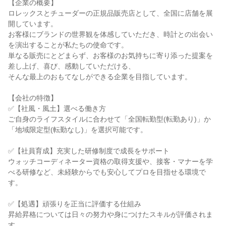
【企業の概要】
ロレックスとチューダーの正規品販売店として、全国に店舗を展
開しています。
お客様にブランドの世界観を体感していただき、時計との出会い
を演出することが私たちの使命です。
単なる販売にとどまらず、お客様のお気持ちに寄り添った提案を
差し上げ、喜び、感動していただける、
そんな最上のおもてなしができる企業を目指しています。
【会社の特徴】
✅【社風・風土】選べる働き方
ご自身のライフスタイルに合わせて「全国転勤型(転勤あり)」か
「地域限定型(転勤なし)」を選択可能です。
✅【社員育成】充実した研修制度で成長をサポート
ウォッチコーディネーター資格の取得支援や、接客・マナーを学
べる研修など、未経験からでも安心してプロを目指せる環境で
す。
✅【処遇】頑張りを正当に評価する仕組み
昇給昇格については日々の努力や身につけたスキルが評価されま
す。