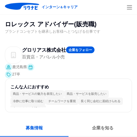
インターン
キャリア
＆
ロレックス アドバイザー(販売職)
ブランドコンセプトを継承しお客様へとつなげる仕事です
グロリアス株式会社
企業をフォロー
百貨店・アパレル小売
鹿児島県
27卒
こんな人におすすめ
商品・サービスの魅力を表現したい
商品・サービスを販売したい
冷静に仕事に取り組む
チームワークを重視
長く同じ会社に居続けられる
人とたくさん会話する
募集情報
企業を知る