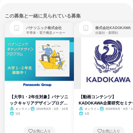
この募集と一緒に見られている募集
パナソニック株式会社
株式会社KADOKAWA
半導体・電子機器メーカー
出版社・新聞社
【大学1・2年生対象】パナソニ
【動画コンテンツ】
ックキャリアデザインプログラ
KADOKAWA企業研究セミナ
ム
オンライン
2026年8月・9月・10月
オンライン
2026年8月・9月・1
月・11月・12月
1日
1日
お気に入り
お気に入り