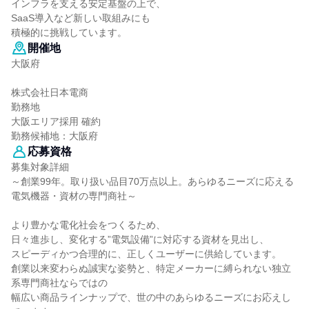
インフラを支える安定基盤の上で、
SaaS導入など新しい取組みにも
積極的に挑戦しています。
開催地
大阪府
株式会社日本電商
勤務地
大阪エリア採用 確約
勤務候補地：大阪府
応募資格
募集対象詳細
～創業99年。取り扱い品目70万点以上。あらゆるニーズに応える
電気機器・資材の専門商社～
より豊かな電化社会をつくるため、
日々進歩し、変化する”電気設備”に対応する資材を見出し、
スピーディかつ合理的に、正しくユーザーに供給しています。
創業以来変わらぬ誠実な姿勢と、特定メーカーに縛られない独立
系専門商社ならではの
幅広い商品ラインナップで、世の中のあらゆるニーズにお応えし