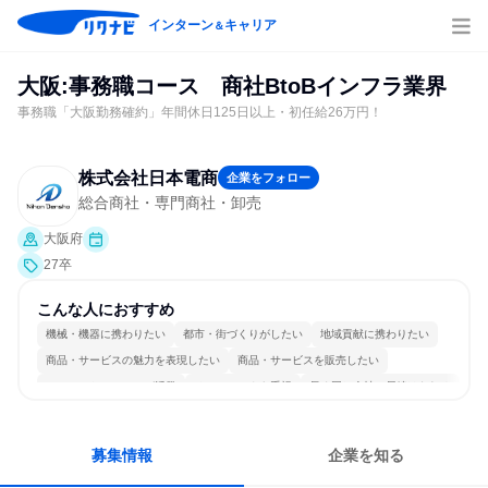
インターン
キャリア
＆
大阪:事務職コース 商社BtoBインフラ業界
事務職「大阪勤務確約」年間休日125日以上・初任給26万円！
株式会社日本電商
企業をフォロー
総合商社・専門商社・卸売
大阪府
27卒
こんな人におすすめ
機械・機器に携わりたい
都市・街づくりがしたい
地域貢献に携わりたい
商品・サービスの魅力を表現したい
商品・サービスを販売したい
コミュニケーションが活発
チームワークを重視
長く同じ会社に居続けられる
一つの専門分野を極める
人とたくさん会話する
募集情報
企業を知る