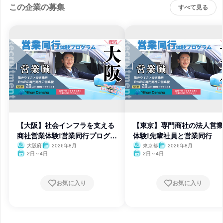
この企業の募集
すべて見る
【大阪】社会インフラを支える
【東京】専門商社の法人営
商社営業体験!営業同行プログラ
体験!先輩社員と営業同行
ム
大阪府
2026年8月
東京都
2026年8月
2日～4日
2日～4日
お気に入り
お気に入り