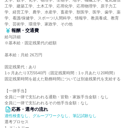
文学、数学、化学、物理学、生物学、地学、機械工学、電気通信
工学、建築工学、土木工学、応用化学、応用物理学、原子力工
学、経営工学、農学、水産学、畜産学、獣医学、医学、歯学、薬
学、看護/保健学、スポーツ/人間科学、情報学、教員養成、教育
学、芸術学、環境学、家政学、その他
報酬・交通費
給与詳細
※基本給・固定残業代の総額
基本給：月給 26万円
固定残業代：あり
1ヶ月あたり3万5540円（固定残業時間：1ヶ月あたり20時間）
固定残業時間を超えた勤務時間については別途残業代を支給する
【一律手当】
全員に一律で支払われる通勤・皆勤・家族手当金額：なし
全員に一律で支払われるその他手当金額：なし
応募・選考の流れ
適性検査なし、グループワークなし、筆記試験なし
選考プロセス
1. エントリー