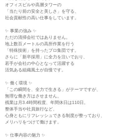
オフィスビルや高層タワーの
「当たり前の安全と美しさ」を守る、
社会貢献性の高い仕事をしています。
✨ 事業の強み ✨
ただの清掃会社ではありません。
地上数百メートルの高所作業を行う
「特殊技術」を持ったプロ集団です。
さらに「新卒採用」に全力を注いでおり、
若手が会社の中心となって活躍する
活気ある組織風土が自慢です。
✨ 働く環境 ✨
「この瞬間を、全力で生きる」がテーマですが、
無理な働き方はさせません。
残業は月3.4時間程度、年間休日は110日。
整体手当や社員旅行など、
心身ともにリフレッシュできる制度が整っており、
メリハリをつけて働けます。
✨ 仕事内容の魅力 ✨