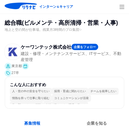
インターン
キャリア
＆
総合職(ビルメンテ・高所清掃・営業・人事)
地上と空の間が仕事場。残業月3時間のプロ集団✨
ケーワンテック株式会社
企業をフォロー
建設・修理・メンテナンスサービス、ITサービス、不動
産管理
東京都
27卒
こんな人におすすめ
人・世の中の安全を守りたい
採用・育成に関わりたい
チームを統率したい
情熱を持って仕事に取り組む
コミュニケーションが活発
常に新しいものに挑戦
女性が働きやすい環境で働ける
長く同じ会社に居続けられる
一つの専門分野を極める
若手が裁量を持てる環境
募集情報
企業を知る