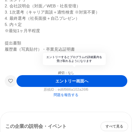
2. 会社説明会（対面／WEB・社長登壇）
3. 1次選考（キャリア面談＋適性検査 ※対策不要）
4. 最終選考（社長面接＋自己プレゼン）
5. 内々定
※最短1ヶ月半程度
提出書類
履歴書（写真貼付）・卒業見込証明書
エントリーするとプログラムの詳細案内を
受け取れるようになります
締切：なし
エントリー画面へ
原稿ID：
ed6f986a102a26f6
問題を報告する
この企業の説明会・イベント
すべて見る