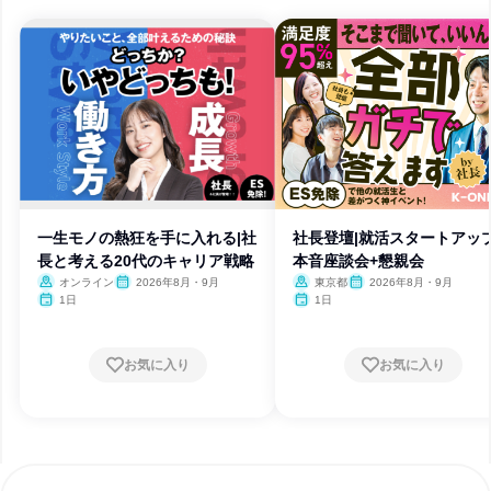
一生モノの熱狂を手に入れる|社
社長登壇|就活スタートアップ
長と考える20代のキャリア戦略
本音座談会+懇親会
オンライン
2026年8月・9月
東京都
2026年8月・9月
1日
1日
お気に入り
お気に入り