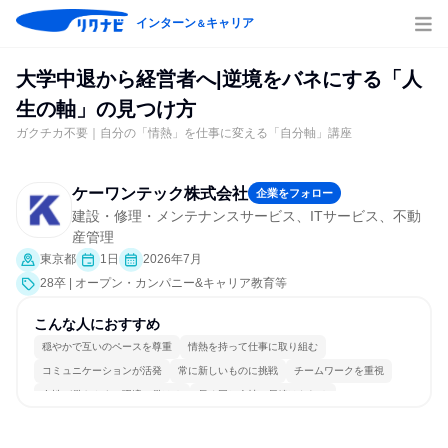
インターン
キャリア
＆
大学中退から経営者へ|逆境をバネにする「人
生の軸」の見つけ方
ガクチカ不要｜自分の「情熱」を仕事に変える「自分軸」講座
ケーワンテック株式会社
企業をフォロー
建設・修理・メンテナンスサービス、ITサービス、不動
産管理
東京都
1日
2026年7月
28卒 | オープン・カンパニー&キャリア教育等
こんな人におすすめ
穏やかで互いのペースを尊重
情熱を持って仕事に取り組む
コミュニケーションが活発
常に新しいものに挑戦
チームワークを重視
女性が働きやすい環境で働ける
長く同じ会社に居続けられる
若手が裁量を持てる環境
人とたくさん会話する