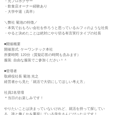
・元プロボクサー
・飲食店オーナー経験あり
・大学中退（高卒）
＼弊社 菊池の特徴／
・本気でおもろい会社を作ろうと思っているルフィのような社長
・やると決めたことは絶対にやり切る有言実行タイプの社長
■開催概要
開催形式: ケーワンテック本社
所要時間: 120分（質疑応答の時間も含みます）
服装: 自由な服装でご参加ください＾＾
■登壇者
取締役社長 菊池 光之
経営者から見た「就活で大切にしてほしい考え方」
社員2名登壇
＊当日のお楽しみです！
やりたいことは決まっていないけれど、就活を持って探してい
る、誰と働くかを重視している学生さんにぴったりです！