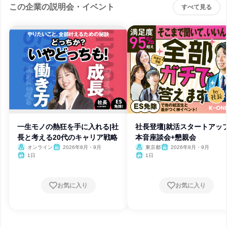
この企業の説明会・イベント
すべて見る
一生モノの熱狂を手に入れる|社
社長登壇|就活スタートアップ
長と考える20代のキャリア戦略
本音座談会+懇親会
オンライン
2026年8月・9月
東京都
2026年8月・9月
1日
1日
お気に入り
お気に入り