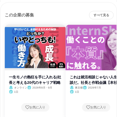
この企業の募集
すべて見る
一生モノの熱狂を手に入れる|社
これは就活相談じゃない人
長と考える20代のキャリア戦略
談だ。社長と作戦会議【本
催】
オンライン
2026年8月・9月
東京都
2026年7月
1日
1日
お気に入り
お気に入り