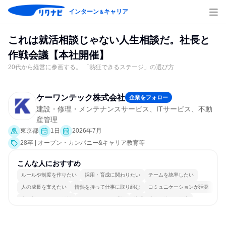
インターン
キャリア
＆
これは就活相談じゃない人生相談だ。社長と
作戦会議【本社開催】
20代から経営に参画する。 「熱狂できるステージ」の選び方
ケーワンテック株式会社
企業をフォロー
建設・修理・メンテナンスサービス、ITサービス、不動
産管理
東京都
1日
2026年7月
28卒 | オープン・カンパニー&キャリア教育等
こんな人におすすめ
ルールや制度を作りたい
採用・育成に関わりたい
チームを統率したい
人の成長を支えたい
情熱を持って仕事に取り組む
コミュニケーションが活発
常に新しいものに挑戦
チームワークを重視
若手が裁量を持てる環境
人とたくさん会話する