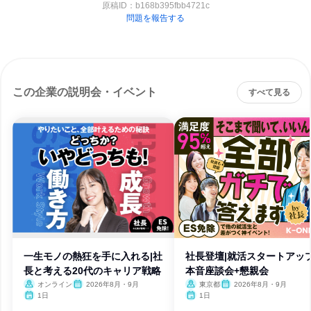
原稿ID：
b168b395fbb4721c
問題を報告する
この企業の説明会・イベント
すべて見る
一生モノの熱狂を手に入れる|社
社長登壇|就活スタートアップ
長と考える20代のキャリア戦略
本音座談会+懇親会
オンライン
2026年8月・9月
東京都
2026年8月・9月
1日
1日