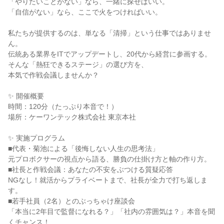
「やりたいことがない」なら、一緒に探せばいい。
「自信がない」なら、ここで火をつければいい。
私たちが提供するのは、単なる「清掃」という仕事ではありませ
ん。
伝統ある業界をITでアップデートし、20代から経営に参画する。
そんな「熱狂できるステージ」の選び方を、
本気で作戦会議しませんか？
✨ 開催概要
時間：120分（たっぷり本音で！）
場所：ケーワンテック株式会社 東京本社
✨ 実施プログラム
■代表・菊池による「後悔しない人生の思考法」
元プロボクサーの視点から語る、勝負の仕掛け方と軸の作り方。
■社長と作戦会議：あなたの不安をぶつける質疑応答
NGなし！就活からプライベートまで、社長が全力で打ち返しま
す。
■若手社員（2名）とのぶっちゃけ座談会
「本当に2年目で監督になれる？」「社内の雰囲気は？」本音を聞
くチャンス！