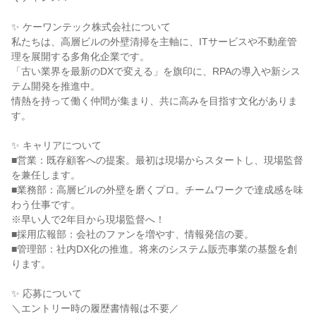
✨ ケーワンテック株式会社について
私たちは、高層ビルの外壁清掃を主軸に、ITサービスや不動産管
理を展開する多角化企業です。
「古い業界を最新のDXで変える」を旗印に、RPAの導入や新シス
テム開発を推進中。
情熱を持って働く仲間が集まり、共に高みを目指す文化がありま
す。
✨ キャリアについて
■営業：既存顧客への提案。最初は現場からスタートし、現場監督
を兼任します。
■業務部：高層ビルの外壁を磨くプロ。チームワークで達成感を味
わう仕事です。
※早い人で2年目から現場監督へ！
■採用広報部：会社のファンを増やす、情報発信の要。
■管理部：社内DX化の推進。将来のシステム販売事業の基盤を創
ります。
✨ 応募について
＼エントリー時の履歴書情報は不要／