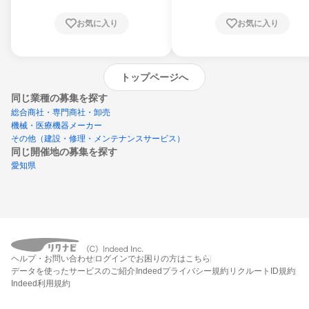
お気に入り
お気に入り
トップページへ
同じ業種の募集を探す
総合商社・専門商社・卸売
機械・医療機器メーカー
その他（建設・修理・メンテナンスサービス）
同じ開催地の募集を探す
愛知県
エントリーするとプログラムの詳細案内を
ヘルプ・お問い合わせ
ログインでお困りの方はこちら
受け取れるようになります
データを使ったサービスのご紹介
Indeedプライバシー規約
リクルートID規約
Indeed利用規約
締切：なし
エントリー画面へ