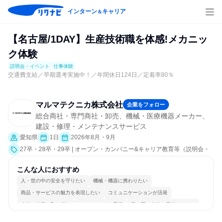
インターン
キャリア
＆
【名古屋/1DAY】生産技術職を体感!メカニッ
ク体験
説明会・イベント
仕事体験
交通費支給／早期選考実施中！／年間休日124日／定着率80％
マルマテクニカ株式会社
企業をフォロー
総合商社・専門商社・卸売、機械・医療機器メーカー、
建設・修理・メンテナンスサービス
愛知県
1日
2026年8月・9月
27卒・28卒・29卒 | オープン・カンパニー&キャリア教育等（説明会・
イベント [職種研究、社員交流会、会社説明会、業界研究]、仕事体験）
こんな人におすすめ
人・世の中の安全を守りたい
機械・機器に携わりたい
商品・サービスの魅力を表現したい
コミュニケーションが活発
冷静に仕事に取り組む
チームワークを重視
長く同じ会社に居続けられる
自分の好きな場所で働ける
一つの専門分野を極める
目標に追われず働ける