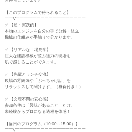
お待ちしています♪
【このプログラムで得られること】
￣￣V￣￣￣￣￣￣￣￣￣￣￣￣￣￣￣￣￣
✅ 【超・実践的】
本物のエンジンを自分の手で分解・組立！
機械の仕組みが手触りで分かります。
✅ 【リアルな工場見学】
巨大な建設機械が並ぶ迫力の現場を
肌で感じることができます。
✅ 【先輩とランチ交流】
現場の雰囲気や「ぶっちゃけ話」を
リラックスして聞けます。（昼食付き！）
✅ 【文理不問の安心感】
参加条件は「興味があること」だけ。
未経験からプロになる過程を体感！
【当日のプログラム（10:00～15:00）】
￣￣V￣￣￣￣￣￣￣￣￣￣￣￣￣￣￣￣￣