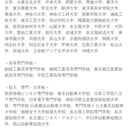
大学、大東文化大学、中央大学、明星大学、専修大学、東洋大
学、東京農業大学、帝京大学、駒澤大学、東洋英和女学院大学、
東海大学、神奈川大学、神奈川工科大学、関東学院大学、湘南工
科大学、東京工芸大学、明治学院大学、職業能力開発総合大学
校、長岡技術科学大学、山梨大学、名古屋大学、中部大学、大同
大学、愛知工業大学、朝日大学、名城大学、名古屋経済大学、東
海学園大学、同朋大学、富山大学、京都外国語大学、関西大学、
同志社大学、同志社女子大学、甲南大学、広島工業大学、松山大
学、崇城大学、立命館アジア太平洋大学、沖縄大学
＜高等専門学校＞
釧路工業高等専門学校、鶴岡工業高等専門学校、東京都立産業技
術高等専門学校、宇部工業高等専門学校
＜短大・専門・大学校＞
秋田情報ビジネス専門学校、東京自動車大学校、日本工学院八王
子専門学校、日本電子専門学校、神奈川県立産業技術短期大学
校、専門学校 日産横浜自動車大学校、専門学校トヨタ東京自動車
大学校、相模女子大学短期大学部、名古屋工学院専門学校、名古
屋短期大学、名古屋ビジネス・アカデミー、中日本自動車短期大
学、高山自動車短期大学