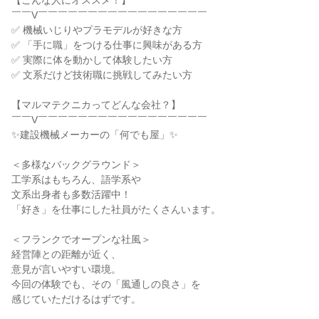
【こんな人にオススメ！】
￣￣V￣￣￣￣￣￣￣￣￣￣￣￣￣￣￣￣￣
✅ 機械いじりやプラモデルが好きな方
✅ 「手に職」をつける仕事に興味がある方
✅ 実際に体を動かして体験したい方
✅ 文系だけど技術職に挑戦してみたい方
【マルマテクニカってどんな会社？】
￣￣V￣￣￣￣￣￣￣￣￣￣￣￣￣￣￣￣￣
✨建設機械メーカーの「何でも屋」✨
＜多様なバックグラウンド＞
工学系はもちろん、語学系や
文系出身者も多数活躍中！
「好き」を仕事にした社員がたくさんいます。
＜フランクでオープンな社風＞
経営陣との距離が近く、
意見が言いやすい環境。
今回の体験でも、その「風通しの良さ」を
感じていただけるはずです。