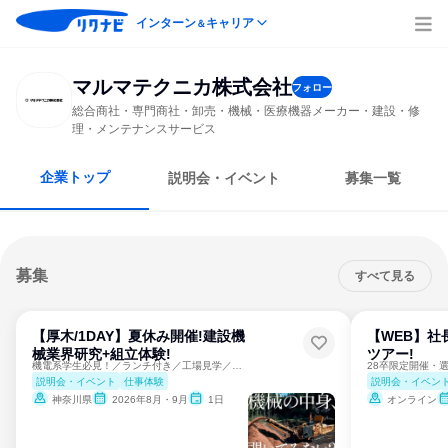
インターン
キャリア
＆
マルマテクニカ株式会社
フォロー
総合商社・専門商社・卸売・機械・医療機器メーカー・建設・修
理・メンテナンスサービス
企業トップ
説明会・イベント
募集一覧
募集
すべて見る
【厚木/1DAY】夏休み開催!建設機
【WEB】社
械業界研究+組立体験!
ツアー!
機電系学生必見！／ランチ付き／工場見学／職人技を間近で体感！
説明会・イベント
仕事体験
説明会・イベン
神奈川県
2026年8月・9月
1日
オンライン