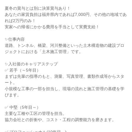
夏冬の賞与とは別に決算賞与あり！
あなたの家賃負担は福井県内であれば7,000円、その他の地域であ
れば2万円のみ！
実家への帰省にかかる費用を手当として実費支給！
✨仕事内容
道路、トンネル、橋梁、河川整備といった土木構造物の建設プロ
ジェクトにおける「土木施工管理」です。
✨入社後のキャリアステップ
✅ 若手（～5年目）
まずは先輩の指導のもと、測量、写真管理、書類作成等からスタ
ート。
小規模な工事の一部を担当し、現場の流れと施工管理の基礎を学
びます。
✅ 中堅（5年目～）
主要な工種や工区の管理を担当。
協力会社との折衝や、コスト・工程の調整能力を磨きます。