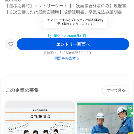
【選考応募時】エントリーシート【１次面接合格者のみ】履歴書
【２次面接または最終面接時】成績証明書、卒業見込み証明書
エントリーするとプログラムの詳細案内を
受け取れるようになります
締切：2026年8月31日
エントリー画面へ
原稿ID：
e5b160e63572ae10
問題を報告する
この企業の募集
すべて見る