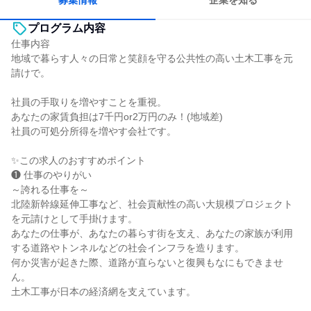
募集情報
企業を知る
プログラム内容
仕事内容
地域で暮らす人々の日常と笑顔を守る公共性の高い土木工事を元
請けで。
社員の手取りを増やすことを重視。
あなたの家賃負担は7千円or2万円のみ！(地域差)
社員の可処分所得を増やす会社です。
✨この求人のおすすめポイント
❶ 仕事のやりがい
～誇れる仕事を～
北陸新幹線延伸工事など、社会貢献性の高い大規模プロジェクト
を元請けとして手掛けます。
あなたの仕事が、あなたの暮らす街を支え、あなたの家族が利用
する道路やトンネルなどの社会インフラを造ります。
何か災害が起きた際、道路が直らないと復興もなにもできませ
ん。
土木工事が日本の経済網を支えています。