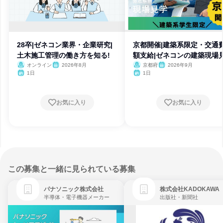
28卒|ゼネコン業界・企業研究|
京都開催|建築系限定・交通
土木施工管理の働き方を知る!
額支給|ゼネコンの建築現場
オンライン
2026年8月
京都府
2026年9月
1日
1日
お気に入り
お気に入り
この募集と一緒に見られている募集
パナソニック株式会社
株式会社KADOKAWA
半導体・電子機器メーカー
出版社・新聞社