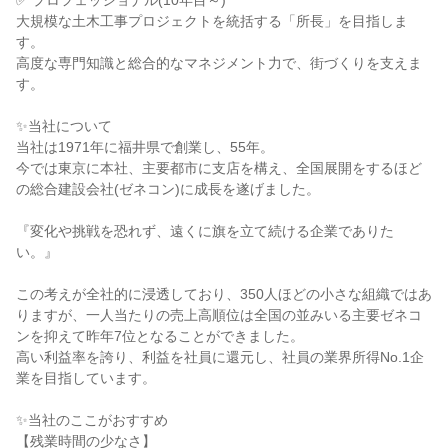
✅ プロフェッショナル(10年目～)
大規模な土木工事プロジェクトを統括する「所長」を目指しま
す。
高度な専門知識と総合的なマネジメント力で、街づくりを支えま
す。
✨当社について
当社は1971年に福井県で創業し、55年。
今では東京に本社、主要都市に支店を構え、全国展開をするほど
の総合建設会社(ゼネコン)に成長を遂げました。
『変化や挑戦を恐れず、遠くに旗を立て続ける企業でありた
い。』
この考えが全社的に浸透しており、350人ほどの小さな組織ではあ
りますが、一人当たりの売上高順位は全国の並みいる主要ゼネコ
ンを抑えて昨年7位となることができました。
高い利益率を誇り、利益を社員に還元し、社員の業界所得No.1企
業を目指しています。
✨当社のここがおすすめ
【残業時間の少なさ】