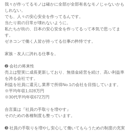
我々が作ってるモノは確かに全部が全部有名なモノじゃないかも
しれない。
でも、人々の安心安全を作ってるんです。
当たり前の日常が壊れないように。
私たちが街の、日本の安心安全を作ってるって本気で思ってま
す。
ゼネコンで働く人皆が持ってる仕事の矜恃です。
家族・友人に誇れる仕事を。
➋ 会社の将来性
売上は堅実に成長更新しており、無借金経営を続け、高い利益率
を誇る会社です。
利益を社員に還元し業界で所得No.1の会社を目指しています。
※平均年収1,028万円
※30代平均年収672万円
合言葉は『社員の手取りを増やす』
そのための各種制度も整っています。
➌ 社員の手取りを増やし安心して働いてもらうための制度の充実