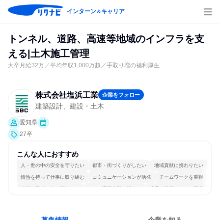
インターン
キャリア
＆
トンネル、道路、高速等地域のインフラを支
える|土木施工管理
大卒月給32万／平均年収1,000万超／手取り増の福利厚生
株式会社塩浜工業
企業をフォロー
建築設計、建設・土木
愛知県
27卒
こんな人におすすめ
人・世の中の安全を守りたい
都市・街づくりがしたい
地域貢献に携わりたい
情熱を持って仕事に取り組む
コミュニケーションが活発
チームワークを重視
多様な職種の人と関われる
一つの専門分野を極める
若手が裁量を持てる環境
人とたくさん会話する