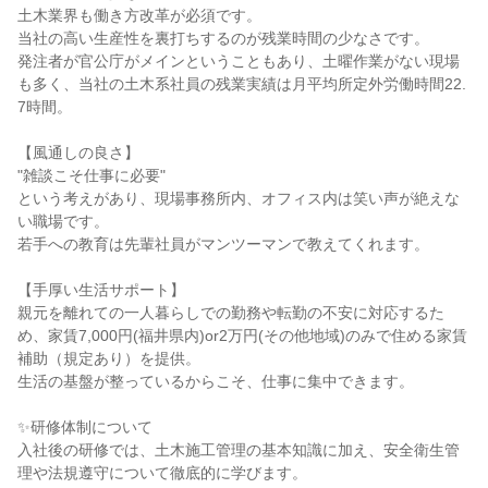
土木業界も働き方改革が必須です。
当社の高い生産性を裏打ちするのが残業時間の少なさです。
発注者が官公庁がメインということもあり、土曜作業がない現場
も多く、当社の土木系社員の残業実績は月平均所定外労働時間22.
7時間。
【風通しの良さ】
"雑談こそ仕事に必要"
という考えがあり、現場事務所内、オフィス内は笑い声が絶えな
い職場です。
若手への教育は先輩社員がマンツーマンで教えてくれます。
【手厚い生活サポート】
親元を離れての一人暮らしでの勤務や転勤の不安に対応するた
め、家賃7,000円(福井県内)or2万円(その他地域)のみで住める家賃
補助（規定あり）を提供。
生活の基盤が整っているからこそ、仕事に集中できます。
✨研修体制について
入社後の研修では、土木施工管理の基本知識に加え、安全衛生管
理や法規遵守について徹底的に学びます。