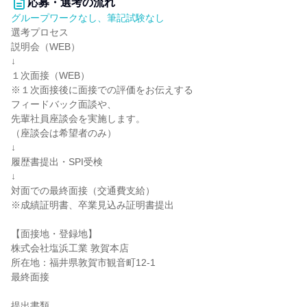
応募・選考の流れ
グループワークなし、筆記試験なし
選考プロセス
説明会（WEB）
↓
１次面接（WEB）
※１次面接後に面接での評価をお伝えする
フィードバック面談や、
先輩社員座談会を実施します。
（座談会は希望者のみ）
↓
履歴書提出・SPI受検
↓
対面での最終面接（交通費支給）
※成績証明書、卒業見込み証明書提出
【面接地・登録地】
株式会社塩浜工業 敦賀本店
所在地：福井県敦賀市観音町12-1
最終面接
提出書類