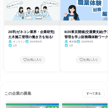
28卒|ゼネコン業界・企業研究|
8/20東京開催|交通費支給|予
土木施工管理の働き方を知る!
管理を学ぶ財務職体験ワー
オンライン
2026年8月
東京都
2026年8月
1日
1日
お気に入り
お気に入り
この企業の募集
すべて見る