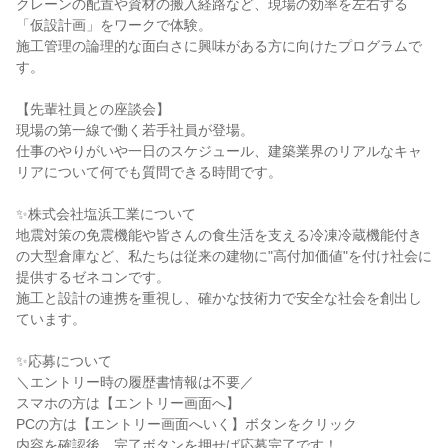
クレーンの配置や資材の搬入経路など、現場の効率を左右する
「仮設計画」をワークで体験。
施工管理の論理的な面白さに興味がある方に向けたプログラムで
す。
【先輩社員との座談会】
現場の第一線で働く若手社員が登場。
仕事のやりがいや一日のスケジュール、建築業界のリアルなキャ
リアについて何でも質問できる時間です。
✨株式会社塩浜工業について
地震対策の免震機能や皆さんの食生活を支える冷凍冷蔵機能付き
の大型倉庫など、私たちは従来の建物に"高付加価値"を付け社会に
提供するゼネコンです。
施工と設計の連携を重視し、確かな技術力で安全な社会を創出し
ています。
✨応募について
＼エントリー時の履歴書情報は不要／
スマホの方は【エントリー画面へ】
PCの方は【エントリー画面へいく】ボタンをクリック
内容を確認後、完了ボタンを押せば応募完了です！