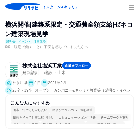
インターン
キャリア
＆
横浜開催|建築系限定・交通費全額支給|ゼネコ
ン建築現場見学
説明会・イベント
仕事体験
9/9｜現場で働くことに不安を感じているあたなへ
株式会社塩浜工業
企業をフォロー
建築設計、建設・土木
神奈川県
1日
2026年9月
28卒・29卒 | オープン・カンパニー&キャリア教育等（説明会・イベン
ト [職種研究、職場見学会、社員交流会、会社説明会、業界研究]、仕事
体験）
こんな人におすすめ
都市・街づくりがしたい
穏やかで互いのペースを尊重
情熱を持って仕事に取り組む
コミュニケーションが活発
チームワークを重視
個人の能力を重視
長く同じ会社に居続けられる
一つの専門分野を極める
若手が裁量を持てる環境
人とたくさん会話する