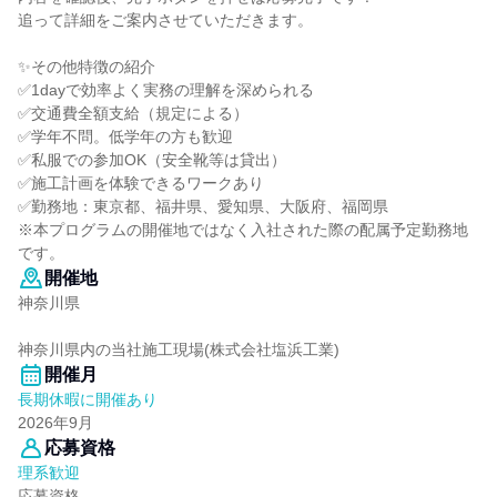
追って詳細をご案内させていただきます。
✨その他特徴の紹介
✅1dayで効率よく実務の理解を深められる
✅交通費全額支給（規定による）
✅学年不問。低学年の方も歓迎
✅私服での参加OK（安全靴等は貸出）
✅施工計画を体験できるワークあり
✅勤務地：東京都、福井県、愛知県、大阪府、福岡県
※本プログラムの開催地ではなく入社された際の配属予定勤務地
です。
開催地
神奈川県
神奈川県内の当社施工現場(株式会社塩浜工業)
開催月
長期休暇に開催あり
2026年9月
応募資格
理系歓迎
応募資格