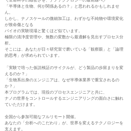
＼生命科学の緻密さを、ナノテクノロジーの最前線へ／
「半導体と生物、何が関係あるの？」と思われるかもしれませ
ん。
しかし、ナノスケールの微細加工は、わずかな不純物や環境変化
が致命傷となる
バイオの実験現場と驚くほど似ています。
極限の清浄度管理や、無数の変数から最適解を見出すプロセス分
析。
そこには、あなたが日々研究室で磨いている「観察眼」と「論理
的思考」が求められています。
「実験で培った仮説検証のサイクルが、どう製品の歩留まりを変
えるのか？」
「生物系出身のエンジニアは、なぜ半導体業界で重宝されるの
か？」
本プログラムでは、現役のプロセスエンジニアと共に、
ナノの世界をコントロールするエンジニアリングの面白さに触れ
ていただけます。
全国から参加可能なフルリモート開催。
あなたの「分析へのこだわり」が、世界を変えるテクノロジーを
支えます。