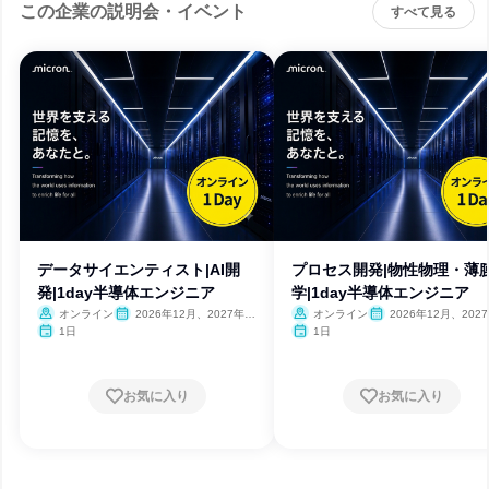
この企業の説明会・イベント
すべて見る
データサイエンティスト|AI開
プロセス開発|物性物理・薄
発|1day半導体エンジニア
学|1day半導体エンジニア
オンライン
2026年12月、2027年1
オンライン
2026年12月、202
月・2月
月・2月
1日
1日
お気に入り
お気に入り