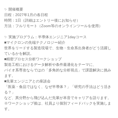
✨ 開催概要
日程：2027年1月の各日程
時間：1日（詳細はエントリー後にお知らせ）
方法：フルリモート（Zoom等のオンラインツールを使用）
✨ 実施プログラム：半導体エンジニア1dayコース
■マイクロンの先端テクノロジー紹介
世界をリードする製造現場で、生物・生命系出身者がどう活躍し
ているかを解説。
■精密プロセス分析ワークショップ
製造工程におけるデータ解析や条件最適化をテーマに、
バイオ系専攻ならではの「多角的な分析視点」で課題解決に挑み
ます。
■先輩エンジニアとの座談会
「医薬・食品ではなく、なぜ半導体？」「研究の手法はどう活き
る？」
など、異分野から飛び込んだ先輩が本音でキャリアを語ります。
※ワークショップ後は、社員より個別フィードバックを実施しま
す。