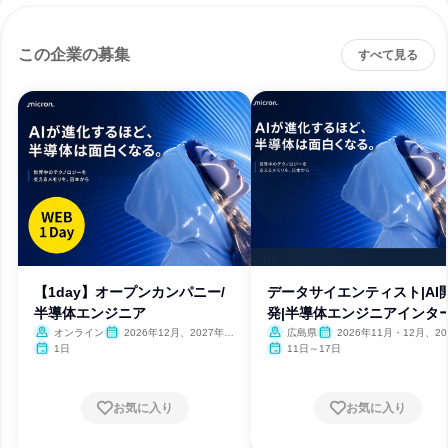
この企業の募集
すべて見る
【1day】オープンカンパニー/
データサイエンティスト|AI
半導体エンジニア
発|半導体エンジニアインタ
オンライン
2026年12月、2027年1
広島県
2026年11月・12月、20
月・2月
年1月
1日
11日～17日
お気に入り
お気に入り