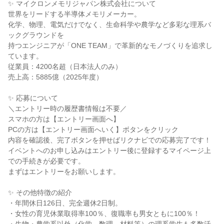
✨ マイクロンメモリジャパン株式会社について
世界をリードする半導体メモリメーカー。
化学、物理、電気だけでなく、生命科学や農学など多彩な理系バ
ックグラウンドを
持つエンジニアが「ONE TEAM」で革新的なモノづくりを追求し
ています。
従業員：4200名超（日本法人のみ）
売上高：5885億（2025年度）
✨ 応募について
＼エントリー時の履歴書情報は不要／
スマホの方は【エントリー画面へ】
PCの方は【エントリー画面へいく】ボタンをクリック
内容を確認後、完了ボタンを押せばリクナビでの応募完了です！
イベントへのお申し込みはエントリー後に登録するマイページ上
での手続きが必要です。
まずはエントリーをお願いします。
✨ その他特徴の紹介
・年間休日126日、完全週休2日制。
・女性の育児休業取得率100％、復職率も男女ともに100％！