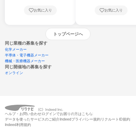
お気に入り
お気に入り
トップページへ
同じ業種の募集を探す
化学メーカー
半導体・電子機器メーカー
機械・医療機器メーカー
同じ開催地の募集を探す
オンライン
エントリーするとプログラムの詳細案内を
ヘルプ・お問い合わせ
ログインでお困りの方はこちら
受け取れるようになります
データを使ったサービスのご紹介
Indeedプライバシー規約
リクルートID規約
Indeed利用規約
締切：2026年8月19日
エントリー画面へ