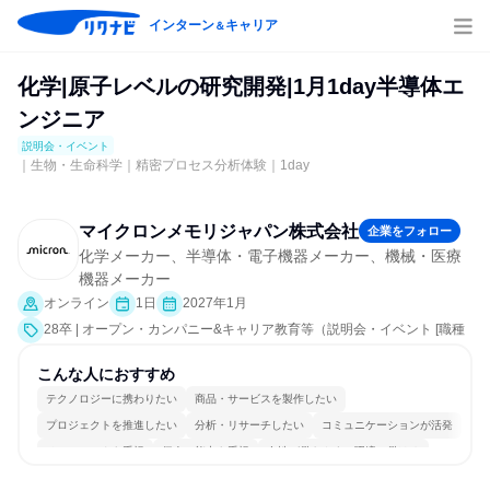
インターン
キャリア
＆
化学|原子レベルの研究開発|1月1day半導体エ
ンジニア
説明会・イベント
｜生物・生命科学｜精密プロセス分析体験｜1day
マイクロンメモリジャパン株式会社
企業をフォロー
化学メーカー、半導体・電子機器メーカー、機械・医療
機器メーカー
オンライン
1日
2027年1月
28卒 | オープン・カンパニー&キャリア教育等（説明会・イベント [職種
研究、課題解決プログラム、社員交流会、会社説明会]）
こんな人におすすめ
テクノロジーに携わりたい
商品・サービスを製作したい
プロジェクトを推進したい
分析・リサーチしたい
コミュニケーションが活発
チームワークを重視
個人の能力を重視
女性が働きやすい環境で働ける
多様な職種の人と関われる
若手が裁量を持てる環境