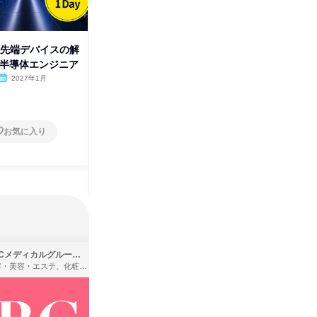
最先端デバイスの解
1月|データサイエンティス
データサ
ay半導体エンジニア
ト|AI|1day半導体エンジニア
発|半導
2027年1月
オンライン
2027年1月
広島県
1日
11日～
お気に入り
お気に入り
SBCメディカルグループ株式会社
株式会社バンダイ
理容・美容・エステ、化粧品・理美容用品小売、医療・病院
アパレル・繊維・スポーツメーカー、製造・メーカー、ゲーム制作・販売