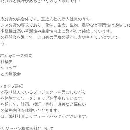
性だけれど興味があるという方も大歓迎です！
理系分野の集合体です。直近入社の新入社員のうち、
エンス分野の専攻であり、化学、生命、生物、農学など専門性は多岐に
、多様性は高い革新性や生産性向上に繋がると確信しています。
との座談会を通して、ご自身の専攻の活かし方やキャリアについて、
ょう。
ア1dayコース概要
会社概要
クショップ
アとの座談会
ショップ詳細
アが取り組んでいるプロジェクトを元にしながら
事を体験するワークショップを予定しています。
ンを通して、計画、検証、実行、改善など幅広い
アの業務内容を体験いただきます。
後は、弊社社員よりフィードバックがございます。
モリジャパン株式会社について