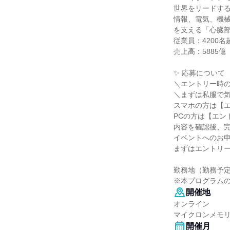
世界をリードす
情報、電気、機械
を支える「心臓
従業員：4200
売上高：5885億
✨ 応募について
＼エントリー時
＼まずは私服で気
スマホの方は【
PCの方は【エン
内容を確認後、
イベントへのお
まずはエントリ
勤務地（勤務予
※本プログラム
開催地
オンライン
マイクロンメモ
開催月