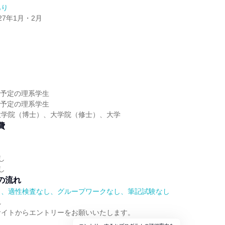
あり
027年1月・2月
】
】
卒業予定の理系学生
卒業予定の理系学生
大学院（博士）、大学院（修士）、大学
費
し
し
の流れ
）、適性検査なし、グループワークなし、筆記試験なし
れ
サイトからエントリーをお願いいたします。