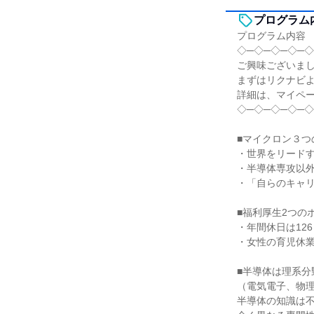
プログラム
プログラム内容
◇─◇─◇─◇─◇
ご興味ございま
まずはリクナビ
詳細は、マイペ
◇─◇─◇─◇─◇
■マイクロン３つ
・世界をリード
・半導体専攻以
・「自らのキャ
■福利厚生2つの
・年間休日は12
・女性の育児休業
■半導体は理系分
（電気電子、物
半導体の知識は