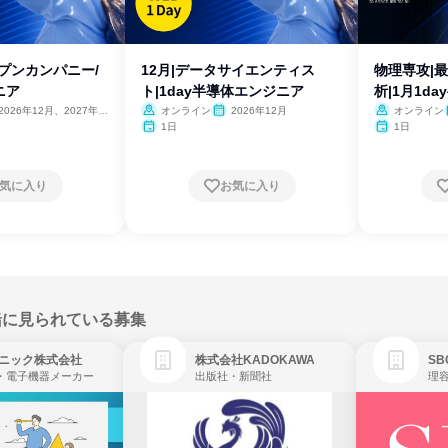
ープンカンパニー/
12月|データサイエンティス
物理専攻|
ニア
ト|1day半導体エンジニア
析|1月1d
2026年12月、2027年1
オンライン
2026年12月
オンライン
2月
1日
1日
気に入り
お気に入り
緒に見られている募集
ニック株式会社
株式会社KADOKAWA
・電子機器メーカー
出版社・新聞社