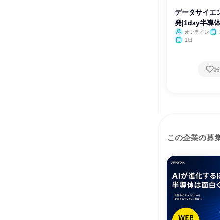
データサイエン
発|1day半
オンライン
月・
1日
お
この企業の募