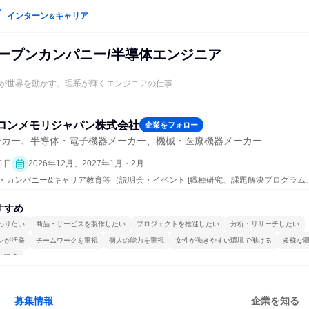
インターン
キャリア
＆
オープンカンパニー/半導体エンジニア
が世界を動かす。理系が輝くエンジニアの仕事
ロンメモリジャパン株式会社
企業をフォロー
ーカー、半導体・電子機器メーカー、機械・医療機器メーカー
1日
2026年12月、2027年1月・2月
ープン・カンパニー&キャリア教育等（説明会・イベント [職種研究、課題解決プログラ
すすめ
わりたい
商品・サービスを製作したい
プロジェクトを推進したい
分析・リサーチしたい
ンが活発
チームワークを重視
個人の能力を重視
女性が働きやすい環境で働ける
多様な
る環境
募集情報
企業を知る