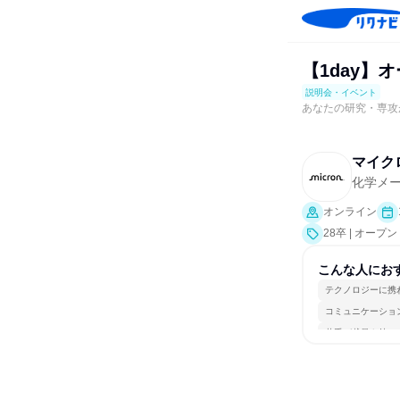
【1day】
説明会・イベント
あなたの研究・専攻
マイク
化学メ
オンライン
28卒 | オ
説明会]）
こんな人にお
テクノロジーに携
コミュニケーショ
若手が裁量を持て