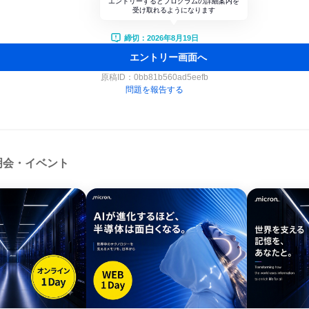
エントリーするとプログラムの詳細案内を
受け取れるようになります
締切：2026年8月19日
エントリー画面へ
原稿ID：
0bb81b560ad5eefb
問題を報告する
明会・イベント