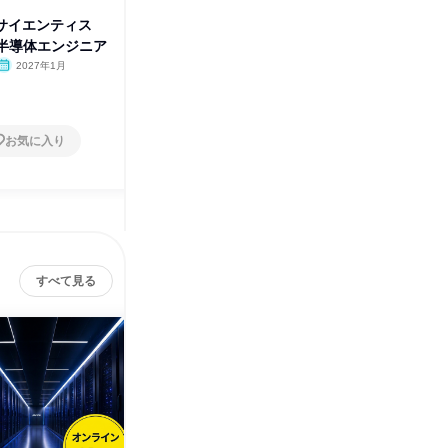
タサイエンティス
プロセス開発|物性物理・薄膜工
1月|プ
day半導体エンジニア
学|1day半導体エンジニア
ス|1d
2027年1月
オンライン
2026年12月、2027年1
オンラ
月・2月
1日
1日
お気に入り
お気に入り
すべて見る