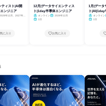
ティスト|AI開
12月|データサイエンティス
1月|デー
導体エンジニア
ト|1day半導体エンジニア
ト|AI|1
2026年12月、2027年1
オンライン
2026年12月
オンライン
2月
1日
1日
気に入り
お気に入り
集