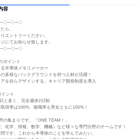
内容
─◇─◇─◇
したら、
よりエントリーください。
ージにてお知らせ致します。
─◇─◇─◇
のポイント
する半導体メモリメーカー
外の多様なバックグラウンドを持つ人材が活躍！
リアを自らデザインする」キャリア開発制度を導入
ポイント
6日と多く、完全週休2日制
取得率は100%、復職率も男女ともに100%！
野の集まりです。「ONE TEAM！」
理、化学、情報、数学、機械）など様々な専門分野のチームです！
不問です。これから半導体のことを学んでみたい、