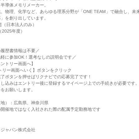
る半導体メモリメーカー。
、物理、化学など、あらゆる理系分野が「ONE TEAM」で融合し、未
部」を創り出しています。
名超（日本法人のみ）
（2025年度）
の履歴書情報は不要／
軽に参加OK！選考なしの説明会です／
エントリー画面へ】
トリー画面へいく】ボタンをクリック
完了ボタンを押せばリクナビでの応募完了です！
申し込みはエントリー後に登録するマイページ上での手続きが必要です
ーをお願いします。
定地）：広島県、神奈川県
の開催地ではなく入社された際の配属予定勤務地です
リジャパン株式会社