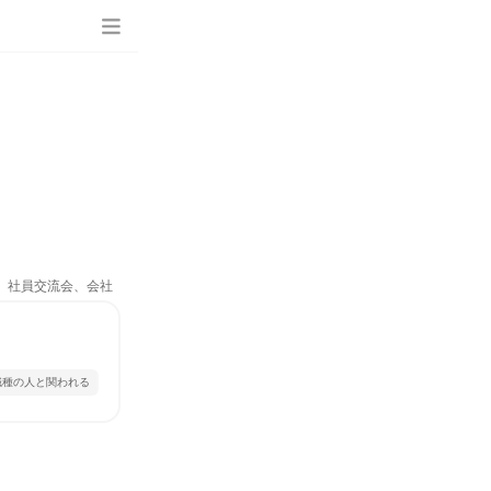
ム、社員交流会、会社
職種の人と関われる