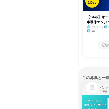
【1day】オ
半導体エンジ
オンライン
月・
1日
お
この募集と一
パナソ
半導体