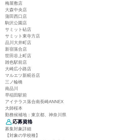
梅屋敷店
大森中央店
蒲田西口店
駒沢公園店
サミット砧店
サミット東寺方店
品川大井町店
新宿落合店
世田谷上町店
雑色駅前店
大崎広小路店
マルエツ新糀谷店
三ノ輪橋
南品川
早稲田駅前
アイテラス落合南長崎ANNEX
大師桜本
勤務候補地：東京都、神奈川県
応募資格
募集対象詳細
【対象の学校種】