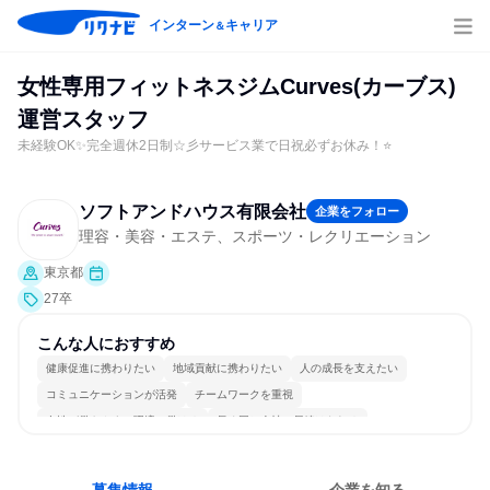
インターン
キャリア
＆
女性専用フィットネスジムCurves(カーブス)
運営スタッフ
未経験OK✨完全週休2日制☆彡サービス業で日祝必ずお休み！⭐
ソフトアンドハウス有限会社
企業をフォロー
理容・美容・エステ、スポーツ・レクリエーション
東京都
27卒
こんな人におすすめ
健康促進に携わりたい
地域貢献に携わりたい
人の成長を支えたい
コミュニケーションが活発
チームワークを重視
女性が働きやすい環境で働ける
長く同じ会社に居続けられる
自分の好きな場所で働ける
若手が裁量を持てる環境
人とたくさん会話する