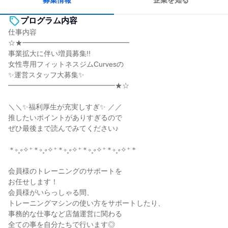
募集情報
企業を知る
プログラム内容
仕事内容
☆★━━━━━━━━━━━━━━━
事業拡大に伴い増員募集!!
女性専用フィットネスジムCurvesの
✨運営スタッフ大募集✨
━━━━━━━━━━━━━━━★☆
＼＼✨福利厚生が充実しすぎ✨ ／／
推したいポイントがありすぎるので
ぜひ最後まで読んでみてください♪
＊༚˳༚✧⁺＊༚˳༚✧⁺＊༚˳༚✧⁺＊༚˳༚✧⁺＊༚˳༚✧⁺＊
会員様のトレーニングのサポートを
お任せします！
会員様がいらっしゃる間、
トレーニングマシンの使い方をサポートしたり、
事務的な仕事など店舗運営に関わる
全ての事を自分たちで行います◎