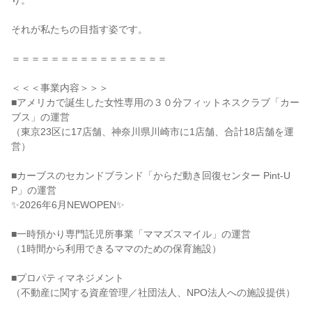
り。
それが私たちの目指す姿です。
＝＝＝＝＝＝＝＝＝＝＝＝＝＝＝＝
＜＜＜事業内容＞＞＞
■アメリカで誕生した女性専用の３０分フィットネスクラブ「カー
ブス」の運営
（東京23区に17店舗、神奈川県川崎市に1店舗、合計18店舗を運
営）
■カーブスのセカンドブランド「からだ動き回復センター Pint-U
P」の運営
✨2026年6月NEWOPEN✨
■一時預かり専門託児所事業「ママズスマイル」の運営
（1時間から利用できるママのための保育施設）
■プロパティマネジメント
（不動産に関する資産管理／社団法人、NPO法人への施設提供）