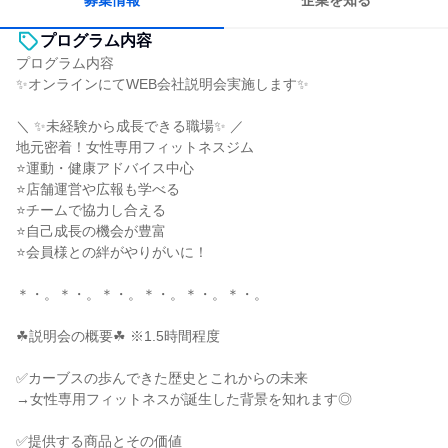
募集情報
企業を知る
プログラム内容
プログラム内容
✨オンラインにてWEB会社説明会実施します✨
＼ ✨未経験から成長できる職場✨ ／
地元密着！女性専用フィットネスジム
⭐運動・健康アドバイス中心
⭐店舗運営や広報も学べる
⭐チームで協力し合える
⭐自己成長の機会が豊富
⭐会員様との絆がやりがいに！
＊・。＊・。＊・。＊・。＊・。＊・。
☘説明会の概要☘ ※1.5時間程度
✅カーブスの歩んできた歴史とこれからの未来
→女性専用フィットネスが誕生した背景を知れます◎
✅提供する商品とその価値