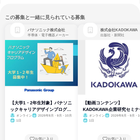
この募集と一緒に見られている募集
パナソニック株式会社
株式会社KADOKAWA
半導体・電子機器メーカー
出版社・新聞社
【大学1・2年生対象】パナソニ
【動画コンテンツ】
ックキャリアデザインプログラ
KADOKAWA企業研究セミナ
ム
オンライン
2026年8月・9月・10月
オンライン
2026年8月・9月・1
月・11月・12月
1日
1日
お気に入り
お気に入り