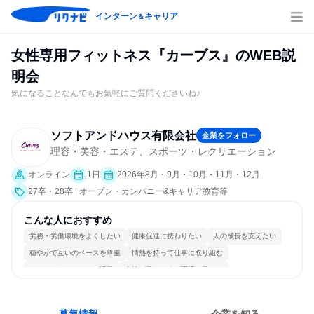
インターン
キャリア
＆
女性専用フィットネス『カーブス』のWEB説
明会
気になることなんでもお気軽にご質問くださいね♪
ソフトアンドハウス有限会社
企業をフォロー
理容・美容・エステ、スポーツ・レクリエーション
オンライン
1日
2026年8月・9月・10月・11月・12月
27卒・28卒 | オープン・カンパニー&キャリア教育等
こんな人におすすめ
労務・労働環境をよくしたい
健康促進に携わりたい
人の成長を支えたい
穏やかで互いのペースを尊重
情熱を持って仕事に取り組む
コミュニケーションが活発
女性が働きやすい環境で働ける
長く同じ会社に居続けられる
自分の好きな場所で働ける
人とたくさん会話する