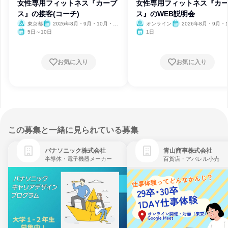
女性専用フィットネス『カーブ
女性専用フィットネス『カ
ス』の接客(コーチ)
ス』のWEB説明会
東京都
2026年8月・9月・10月・11
オンライン
2026年8月・9月・1
月・12月
月・11月・12月
5日～10日
1日
お気に入り
お気に入り
この募集と一緒に見られている募集
パナソニック株式会社
青山商事株式会社
半導体・電子機器メーカー
百貨店・アパレル小売