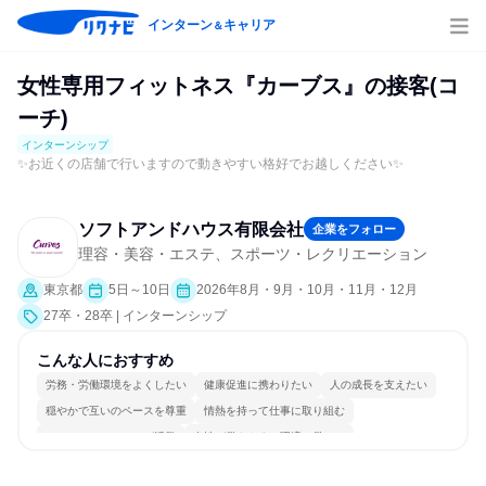
インターン
キャリア
＆
女性専用フィットネス『カーブス』の接客(コ
ーチ)
インターンシップ
✨お近くの店舗で行いますので動きやすい格好でお越しください✨
ソフトアンドハウス有限会社
企業をフォロー
理容・美容・エステ、スポーツ・レクリエーション
東京都
5日～10日
2026年8月・9月・10月・11月・12月
27卒・28卒 | インターンシップ
こんな人におすすめ
労務・労働環境をよくしたい
健康促進に携わりたい
人の成長を支えたい
穏やかで互いのペースを尊重
情熱を持って仕事に取り組む
コミュニケーションが活発
女性が働きやすい環境で働ける
長く同じ会社に居続けられる
自分の好きな場所で働ける