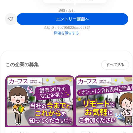
締切：なし
エントリー画面へ
原稿ID：
9e795822dab0582f
問題を報告する
この企業の募集
すべて見る