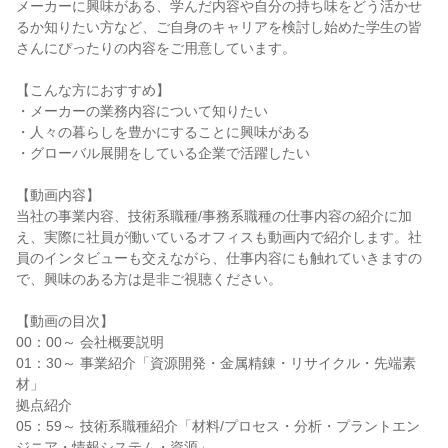
メーカーに興味がある、学んだ内容や自分の持ち味をどう活かせ
るか知りたい方など、ご自身のキャリアを検討し始めた学生の皆
さんにぴったりの内容をご用意しています。
【こんな方におすすめ】
・メーカーの業務内容について知りたい
・人々の暮らしを豊かにすることに興味がある
・グローバル展開をしている企業で活躍したい
【動画内容】
当社の事業内容、技術系職種/事務系職種の仕事内容の紹介に加
え、実際に社員が働いているオフィスも動画内で紹介します。社
員のインタビューも交えながら、仕事内容にも触れていきますの
で、興味のある方は是非ご視聴ください。
【動画の目次】
00：00～ 会社概要説明
01：30～ 事業紹介「資源開発・金属精錬・リサイクル・先端素
材」
拠点紹介
05：59～ 技術系職種紹介「材料/プロセス・分析・プラントエン
ジニア・情報システム・資源」