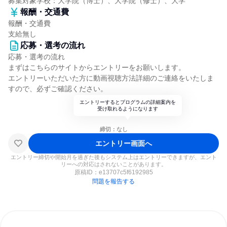
募集対象学校：大学院（博士）、大学院（修士）、大学
報酬・交通費
報酬・交通費
支給無し
応募・選考の流れ
応募・選考の流れ
まずはこちらのサイトからエントリーをお願いします。
エントリーいただいた方に動画視聴方法詳細のご連絡をいたしま
すので、必ずご確認ください。
エントリーするとプログラムの詳細案内を
受け取れるようになります
締切：なし
エントリー画面へ
エントリー締切や開始月を過ぎた後もシステム上はエントリーできますが、エント
リーへの対応はされないことがあります。
原稿ID：
e13707c5f6192985
問題を報告する