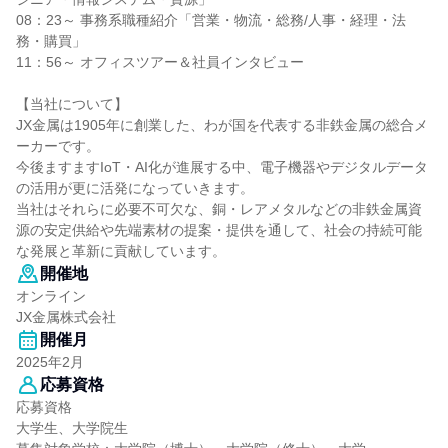
08：23～ 事務系職種紹介「営業・物流・総務/人事・経理・法
務・購買」
11：56～ オフィスツアー＆社員インタビュー
【当社について】
JX金属は1905年に創業した、わが国を代表する非鉄金属の総合メ
ーカーです。
今後ますますIoT・AI化が進展する中、電子機器やデジタルデータ
の活用が更に活発になっていきます。
当社はそれらに必要不可欠な、銅・レアメタルなどの非鉄金属資
源の安定供給や先端素材の提案・提供を通して、社会の持続可能
な発展と革新に貢献しています。
開催地
オンライン
JX金属株式会社
開催月
2025年2月
応募資格
応募資格
大学生、大学院生