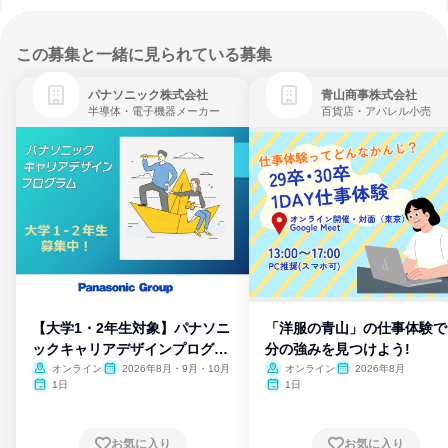
この募集と一緒に見られている募集
パナソニック株式会社
青山商事株式会社
半導体・電子機器メーカー
百貨店・アパレル小売
【大学1・2年生対象】パナソニ
「洋服の青山」の仕事体験で
ックキャリアデザインプログラ
分の強みを見つけよう!
ム
オンライン
2026年8月・9月・10月
オンライン
2026年8月
1日
1日
お気に入り
お気に入り