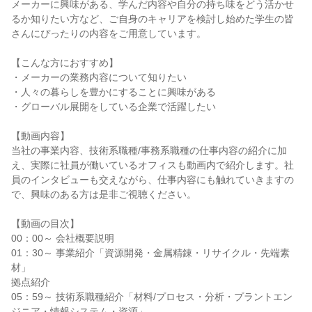
メーカーに興味がある、学んだ内容や自分の持ち味をどう活かせ
るか知りたい方など、ご自身のキャリアを検討し始めた学生の皆
さんにぴったりの内容をご用意しています。
【こんな方におすすめ】
・メーカーの業務内容について知りたい
・人々の暮らしを豊かにすることに興味がある
・グローバル展開をしている企業で活躍したい
【動画内容】
当社の事業内容、技術系職種/事務系職種の仕事内容の紹介に加
え、実際に社員が働いているオフィスも動画内で紹介します。社
員のインタビューも交えながら、仕事内容にも触れていきますの
で、興味のある方は是非ご視聴ください。
【動画の目次】
00：00～ 会社概要説明
01：30～ 事業紹介「資源開発・金属精錬・リサイクル・先端素
材」
拠点紹介
05：59～ 技術系職種紹介「材料/プロセス・分析・プラントエン
ジニア・情報システム・資源」