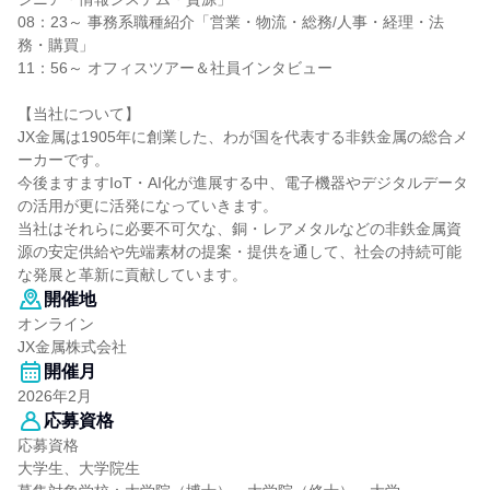
08：23～ 事務系職種紹介「営業・物流・総務/人事・経理・法
務・購買」
11：56～ オフィスツアー＆社員インタビュー
【当社について】
JX金属は1905年に創業した、わが国を代表する非鉄金属の総合メ
ーカーです。
今後ますますIoT・AI化が進展する中、電子機器やデジタルデータ
の活用が更に活発になっていきます。
当社はそれらに必要不可欠な、銅・レアメタルなどの非鉄金属資
源の安定供給や先端素材の提案・提供を通して、社会の持続可能
な発展と革新に貢献しています。
開催地
オンライン
JX金属株式会社
開催月
2026年2月
応募資格
応募資格
大学生、大学院生