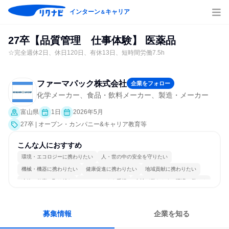
インターン
キャリア
＆
27卒【品質管理 仕事体験】 医薬品
☆完全週休2日、休日120日、有休13日、短時間労働7.5h
ファーマパック株式会社
企業をフォロー
化学メーカー、食品・飲料メーカー、製造・メーカー
富山県
1日
2026年5月
27卒 | オープン・カンパニー&キャリア教育等
こんな人におすすめ
環境・エコロジーに携わりたい
人・世の中の安全を守りたい
機械・機器に携わりたい
健康促進に携わりたい
地域貢献に携わりたい
冷静に仕事に取り組む
チームワークを重視
女性が働きやすい環境で働ける
明確な目標を追いかける
一つの専門分野を極める
募集情報
企業を知る