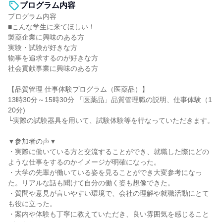
プログラム内容
プログラム内容
■こんな学生に来てほしい！
製薬企業に興味のある方
実験・試験が好きな方
物事を追求するのが好きな方
社会貢献事業に興味のある方
【品質管理 仕事体験プログラム（医薬品）】
13時30分～15時30分 「医薬品」品質管理職の説明、仕事体験（1
20分)
└実際の試験器具を用いて、試験体験等を行なっていただきます。
▼参加者の声▼
・実際に働いている方と交流することができ、就職した際にどの
ような仕事をするのかイメージが明確になった。
・大学の先輩が働いている姿を見ることができ大変参考になっ
た。リアルな話も聞けて自分の働く姿も想像できた。
・質問や意見が言いやすい環境で、会社の理解や就職活動にとて
も役に立った。
・案内や体験も丁寧に教えていただき、良い雰囲気を感じること