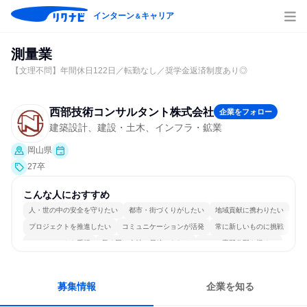
インターン
キャリア
＆
測量業
【文理不問】年間休日122日／転勤なし／奨学金返済制度あり◎
西部技術コンサルタント株式会社
企業をフォロー
建築設計、建設・土木、インフラ・鉱業
岡山県
27卒
こんな人におすすめ
人・世の中の安全を守りたい
都市・街づくりがしたい
地域貢献に携わりたい
プロジェクトを推進したい
コミュニケーションが活発
常に新しいものに挑戦
チームワークを重視
長く同じ会社に居続けられる
一つの専門分野を極める
募集情報
企業を知る