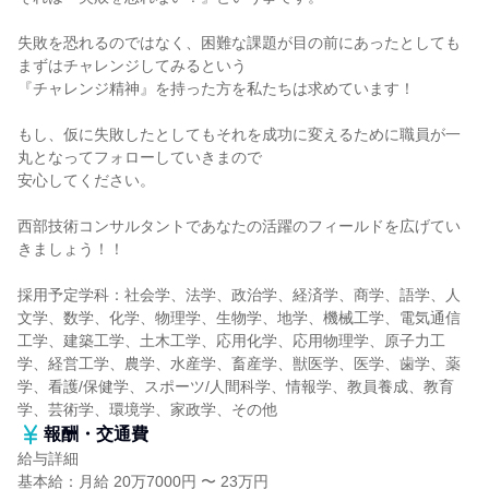
失敗を恐れるのではなく、困難な課題が目の前にあったとしても
まずはチャレンジしてみるという
『チャレンジ精神』を持った方を私たちは求めています！
もし、仮に失敗したとしてもそれを成功に変えるために職員が一
丸となってフォローしていきまので
安心してください。
西部技術コンサルタントであなたの活躍のフィールドを広げてい
きましょう！！
採用予定学科：社会学、法学、政治学、経済学、商学、語学、人
文学、数学、化学、物理学、生物学、地学、機械工学、電気通信
工学、建築工学、土木工学、応用化学、応用物理学、原子力工
学、経営工学、農学、水産学、畜産学、獣医学、医学、歯学、薬
学、看護/保健学、スポーツ/人間科学、情報学、教員養成、教育
学、芸術学、環境学、家政学、その他
報酬・交通費
給与詳細
基本給：月給 20万7000円 〜 23万円