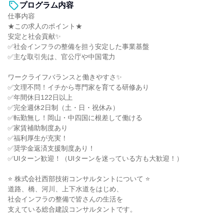
プログラム内容
仕事内容
★この求人のポイント★
安定と社会貢献✨
✅社会インフラの整備を担う安定した事業基盤
✅主な取引先は、官公庁や中国電力
ワークライフバランスと働きやすさ✨
✅文理不問！イチから専門家を育てる研修あり
✅年間休日122日以上
✅完全週休2日制（土・日・祝休み）
✅転勤無し！岡山・中四国に根差して働ける
✅家賃補助制度あり
✅福利厚生が充実！
✅奨学金返済支援制度あり！
✅UIターン歓迎！（UIターンを迷っている方も大歓迎！）
⭐ 株式会社西部技術コンサルタントについて ⭐
道路、橋、河川、上下水道をはじめ、
社会インフラの整備で皆さんの生活を
支えている総合建設コンサルタントです。