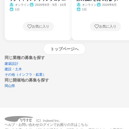
ム
オンライン
2026年8月・9月・10月
オンライン
2026年8月
1日
1日
お気に入り
お気に入り
トップページへ
同じ業種の募集を探す
建築設計
建設・土木
その他（インフラ・鉱業）
同じ開催地の募集を探す
岡山県
エントリーするとプログラムの詳細案内を
ヘルプ・お問い合わせ
ログインでお困りの方はこちら
受け取れるようになります