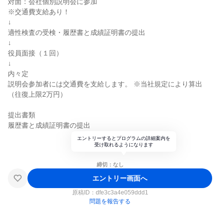
対面：会社個別説明会に参加
※交通費支給あり！
↓
適性検査の受検・履歴書と成績証明書の提出
↓
役員面接（１回）
↓
内々定
説明会参加者には交通費を支給します。 ※当社規定により算出
（往復上限2万円）
提出書類
履歴書と成績証明書の提出
エントリーするとプログラムの詳細案内を
受け取れるようになります
締切：なし
エントリー画面へ
原稿ID：
dfe3c3a4e059ddd1
問題を報告する