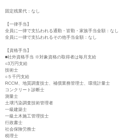
固定残業代：なし
【一律手当】
全員に一律で支払われる通勤・皆勤・家族手当金額：なし
全員に一律で支払われるその他手当金額：なし
【資格手当】
■社外資格手当 ※対象資格の取得者は毎月支給
○3万円支給
技術士
○５千円支給
RCCM、地質調査技士、補償業務管理士、環境計量士
コンクリート診断士
測量士
土壌汚染調査技術管理者
一級建築士
一級土木施工管理技士
行政書士
社会保険労務士
税理士