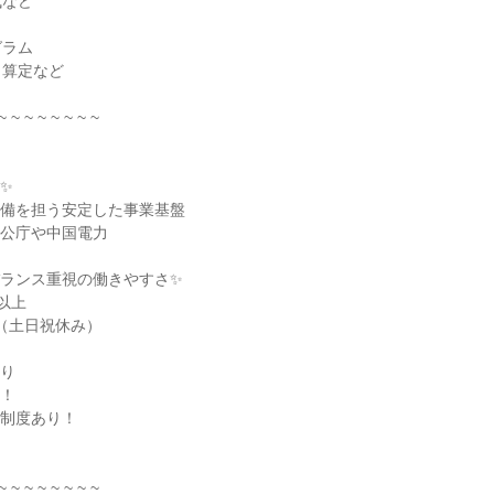
成など
グラム
・算定など
~ ~ ~ ~ ~ ~ ~ ~
✨
整備を担う安定した事業基盤
官公庁や中国電力
バランス重視の働きやすさ✨
以上
（土日祝休み）
あり
実！
援制度あり！
~ ~ ~ ~ ~ ~ ~ ~