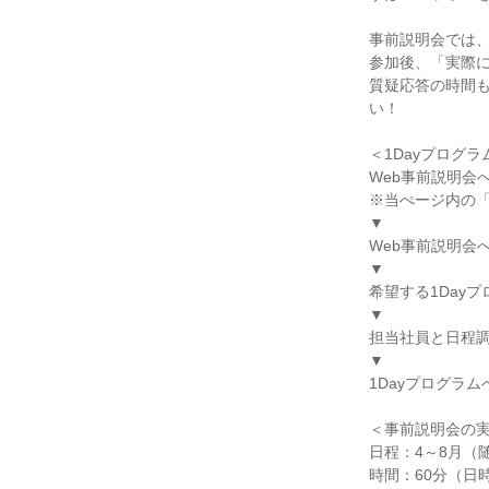
事前説明会では
参加後、「実際
質疑応答の時間も
い！
＜1Dayプログ
Web事前説明会
※当ぺージ内の
▼
Web事前説明会
▼
希望する1Day
▼
担当社員と日程
▼
1Dayプログラム
＜事前説明会の
日程：4～8月（
時間：60分（日