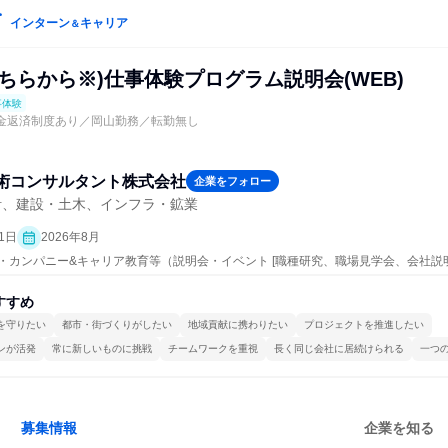
インターン
キャリア
＆
ちらから※)仕事体験プログラム説明会(WEB)
事体験
学金返済制度あり／岡山勤務／転勤無し
術コンサルタント株式会社
企業をフォロー
計、建設・土木、インフラ・鉱業
1日
2026年8月
ープン・カンパニー&キャリア教育等（説明会・イベント [職種研究、職場見学会、会社説
すすめ
を守りたい
都市・街づくりがしたい
地域貢献に携わりたい
プロジェクトを推進したい
ンが活発
常に新しいものに挑戦
チームワークを重視
長く同じ会社に居続けられる
一つ
募集情報
企業を知る