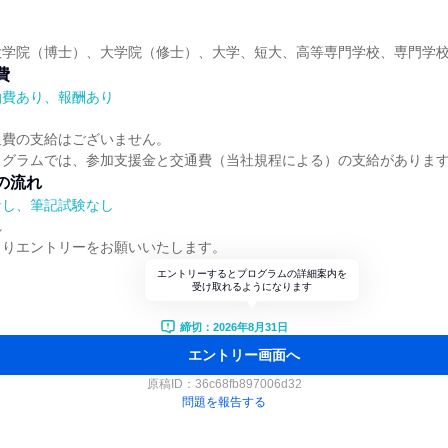
大学院（博士）、大学院（修士）、大学、短大、高等専門学校、専門学
費
泊費あり、報酬あり
通費の支給はございません。
ログラムでは、参加支援金と交通費（当社規程による）の支給がありま
の流れ
なし、筆記試験なし
れ
よりエントリーをお願いいたします。
エントリーするとプログラムの詳細案内を
受け取れるようになります
締切：2026年8月31日
エントリー画面へ
原稿ID：
36c68fb897006d32
問題を報告する