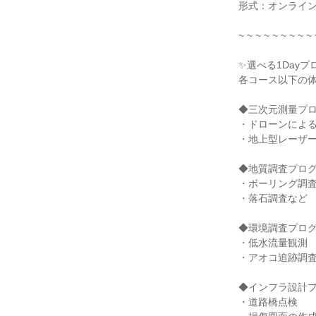
形式：オンライ
~ ~ ~ ~ ~ ~ ~ ~ ~ 
✨選べる1Dayプ
各コース以下の
◆三次元測量プ
・ドローンによ
・地上型レーザ
◆地質調査プロ
・ボーリング調
・落石調査など
◆環境調査プロ
・低水流量観測
・アオコ追跡調
◆インフラ設計
・道路橋点検