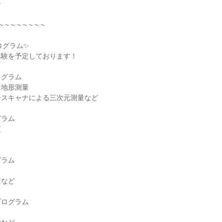
ン
~ ~ ~ ~ ~ ~ ~ ~
ログラム✨
体験を予定しております！
ログラム
る地形測量
ースキャナによる三次元測量など
グラム
査
グラム
査など
プログラム