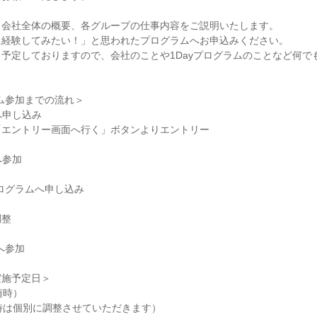
、会社全体の概要、各グループの仕事内容をご説明いたします。
に経験してみたい！」と思われたプログラムへお申込みください。
予定しておりますので、会社のことや1Dayプログラムのことなど何で
ラム参加までの流れ＞
へ申し込み
「エントリー画面へ行く」ボタンよりエントリー
へ参加
プログラムへ申し込み
調整
へ参加
実施予定日＞
随時）
時は個別に調整させていただきます）