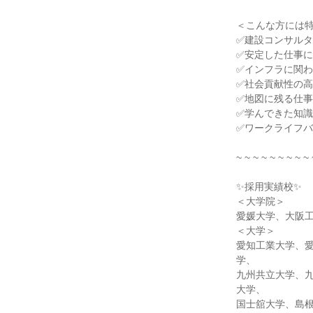
＜こんな方には
✅建設コンサル
✅安定した仕事
✅インフラに関
✅社会貢献性の
✅地図に残る仕
✅学んできた知
✅ワークライフ
~ ~ ~ ~ ~ ~ ~ ~ ~ 
✨採用実績校✨
＜大学院＞
愛媛大学、大阪
＜大学＞
愛知工業大学、
学、
九州共立大学、
大学、
国士舘大学、島