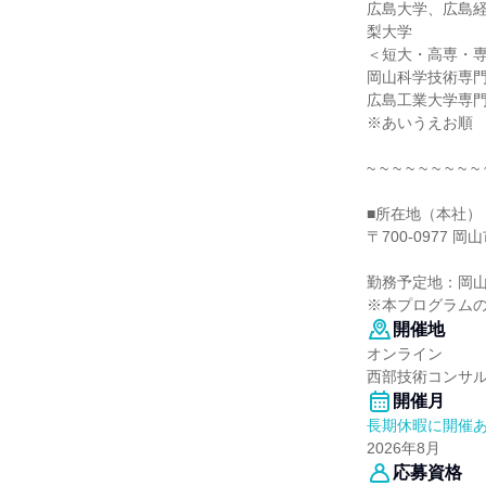
広島大学、広島
梨大学
＜短大・高専・
岡山科学技術専
広島工業大学専門
※あいうえお順
~ ~ ~ ~ ~ ~ ~ ~ ~ 
■所在地（本社）
〒700-0977 岡
勤務予定地：岡
※本プログラム
開催地
オンライン
西部技術コンサ
開催月
長期休暇に開催
2026年8月
応募資格