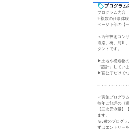
プログラム
プログラム内容
✨複数の仕事体験
ページ下部の【
＜西部技術コン
道路、橋、河川
タントです。
▶土地や構造物
『設計』してい
▶官公庁だけで
~ ~ ~ ~ ~ ~ ~ ~ ~ 
＜実施プログラ
毎年ご好評の《選
【三次元測量】
ます。
※5種のプログラ
ずはエントリー