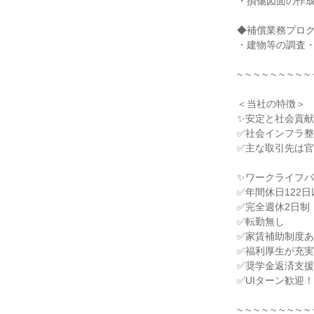
・損傷図面の作
◆補償業務プロ
・建物等の調査
~ ~ ~ ~ ~ ~ ~ ~ ~ 
＜当社の特徴＞
✨安定と社会貢献
✅社会インフラ
✅主な取引先は
✨ワークライフ
✅年間休日122日
✅完全週休2日制
✅転勤無し
✅家賃補助制度
✅福利厚生が充
✅奨学金返済支
✅UIターン歓迎！
~ ~ ~ ~ ~ ~ ~ ~ ~ 