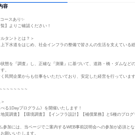
内容
コースあり✨
一覧】よりご確認ください！
サルタントとは？＞
、上下水道をはじめ、社会インフラの整備で皆さんの生活を支えている
の状態を『調査』し、正確な『測量』に基づいて、道路・橋・ダムなど
ます。
なく民間企業からも仕事をいただいており、安定した経営を行っていま
~ ~ ~ ~ ~ ~ ~ ~
ム＞
べる1Dayプログラム》を開催いたします！
【地質調査】【環境調査】【インフラ設計】【補償業務】と5種のプログ
ム参加には、当ページでご案内するWEB事前説明会への参加が必須と
をお願いいたします。