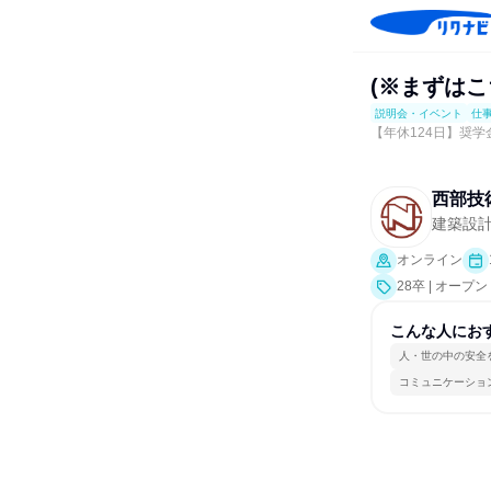
(※まずはこ
説明会・イベント
仕
【年休124日】奨
西部技
建築設
オンライン
28卒 | オ
事体験）
こんな人にお
人・世の中の安全
コミュニケーショ