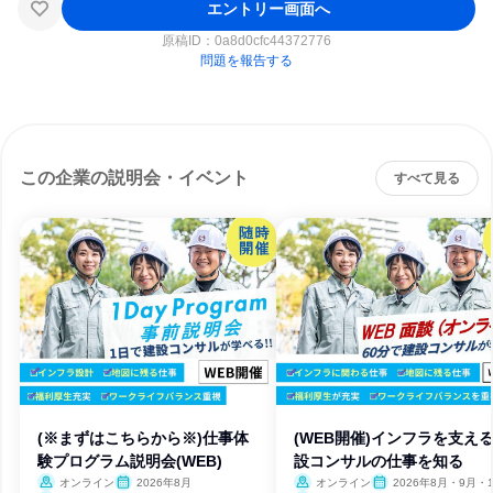
エントリー画面へ
原稿ID：
0a8d0cfc44372776
問題を報告する
この企業の説明会・イベント
すべて見る
(※まずはこちらから※)仕事体
(WEB開催)インフラを支え
験プログラム説明会(WEB)
設コンサルの仕事を知る
オンライン
2026年8月
オンライン
2026年8月・9月・1