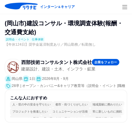
インターン
キャリア
＆
(岡山市)建設コンサル・環境調査体験(報酬・
交通費支給)
説明会・イベント
仕事体験
【年休124日】奨学金返済制度あり／岡山勤務／転勤無し
西部技術コンサルタント株式会社
企業をフォロー
建築設計、建設・土木、インフラ・鉱業
岡山県
1日
2026年8月・9月
28卒 | オープン・カンパニー&キャリア教育等（説明会・イベント [職種
研究、職場見学会、会社説明会、業界研究]、仕事体験）
こんな人におすすめ
人・世の中の安全を守りたい
都市・街づくりがしたい
地域貢献に携わりたい
プロジェクトを推進したい
コミュニケーションが活発
常に新しいものに挑戦
チームワークを重視
長く同じ会社に居続けられる
一つの専門分野を極める