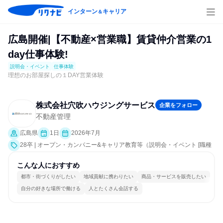
インターン
キャリア
＆
広島開催|【不動産×営業職】賃貸仲介営業の1
day仕事体験!
説明会・イベント
仕事体験
理想のお部屋探しの１DAY営業体験
株式会社穴吹ハウジングサービス
企業をフォロー
不動産管理
広島県
1日
2026年7月
28卒 | オープン・カンパニー&キャリア教育等（説明会・イベント [職種
研究、課題解決プログラム、職場見学会、社員交流会、会社説明会、業
界研究]、仕事体験）
こんな人におすすめ
都市・街づくりがしたい
地域貢献に携わりたい
商品・サービスを販売したい
自分の好きな場所で働ける
人とたくさん会話する