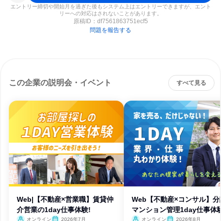
エントリー締切や開始月を過ぎた後もシステム上はエントリーできますが、エント
リーへの対応はされないことがあります。
原稿ID：
df7561863751ecf5
問題を報告する
この企業の説明会・イベント
すべて見る
Web|【不動産×営業職】賃貸仲
Web【不動産×コンサル】分
介営業の1day仕事体験!
マンション管理1day仕事体
オンライン
2026年7月
オンライン
2026年8月