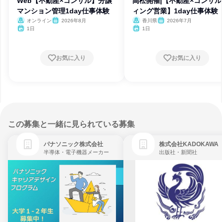
Web【不動産×コンサル】分譲
高松開催|【不動産×コンサ
マンション管理1day仕事体験
ィング営業】1day仕事体験
オンライン
2026年8月
香川県
2026年7月
1日
1日
お気に入り
お気に入り
この募集と一緒に見られている募集
パナソニック株式会社
株式会社KADOKAWA
半導体・電子機器メーカー
出版社・新聞社