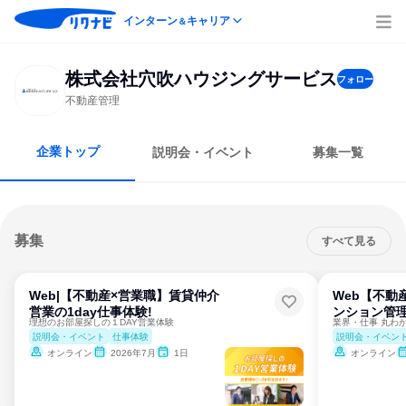
インターン
キャリア
＆
株式会社穴吹ハウジングサービス
フォロー
不動産管理
企業トップ
説明会・イベント
募集一覧
募集
すべて見る
Web|【不動産×営業職】賃貸仲介
Web【不動
営業の1day仕事体験!
ンション管理
理想のお部屋探しの１DAY営業体験
説明会・イベント
仕事体験
説明会・イベン
オンライン
2026年7月
1日
オンライン