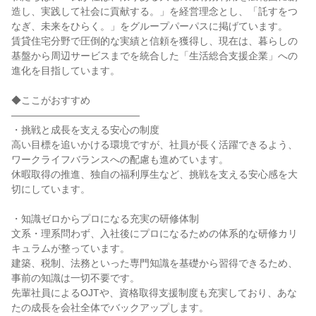
造し、実践して社会に貢献する。」を経営理念とし、「託すをつ
なぎ、未来をひらく。」をグループパーパスに掲げています。
賃貸住宅分野で圧倒的な実績と信頼を獲得し、現在は、暮らしの
基盤から周辺サービスまでを統合した「生活総合支援企業」への
進化を目指しています。
◆ここがおすすめ
―――――――――――――
・挑戦と成長を支える安心の制度
高い目標を追いかける環境ですが、社員が長く活躍できるよう、
ワークライフバランスへの配慮も進めています。
休暇取得の推進、独自の福利厚生など、挑戦を支える安心感を大
切にしています。
・知識ゼロからプロになる充実の研修体制
文系・理系問わず、入社後にプロになるための体系的な研修カリ
キュラムが整っています。
建築、税制、法務といった専門知識を基礎から習得できるため、
事前の知識は一切不要です。
先輩社員によるOJTや、資格取得支援制度も充実しており、あな
たの成長を会社全体でバックアップします。