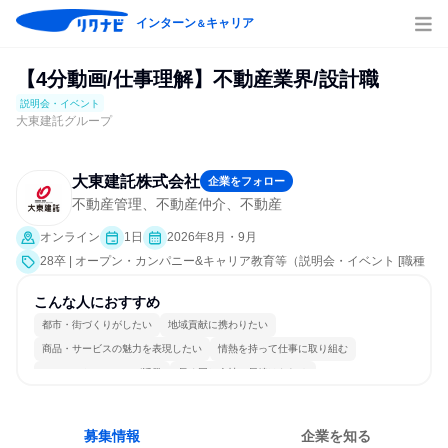
インターン
キャリア
＆
【4分動画/仕事理解】不動産業界/設計職
説明会・イベント
大東建託グループ
大東建託株式会社
企業をフォロー
不動産管理、不動産仲介、不動産
オンライン
1日
2026年8月・9月
28卒 | オープン・カンパニー&キャリア教育等（説明会・イベント [職種
研究]）
こんな人におすすめ
都市・街づくりがしたい
地域貢献に携わりたい
商品・サービスの魅力を表現したい
情熱を持って仕事に取り組む
コミュニケーションが活発
長く同じ会社に居続けられる
多様な職種の人と関われる
明確な目標を追いかける
若手が裁量を持てる環境
人とたくさん会話する
募集情報
企業を知る