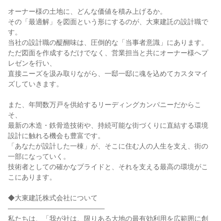
オーナー様の土地に、どんな価値を積み上げるか。
その「最適解」を図面という形にするのが、大東建託の設計職で
す。
当社の設計職の醍醐味は、圧倒的な「当事者意識」にあります。
ただ図面を作成するだけでなく、営業担当と共にオーナー様へプ
レゼンを行い、
直接ニーズを汲み取りながら、一邸一邸に魂を込めてカスタマイ
ズしていきます。
また、年間数万戸を供給するリーディングカンパニーだからこ
そ、
最新の木造・鉄骨造技術や、持続可能な街づくりに直結する環境
設計に触れる機会も豊富です。
「あなたが設計した一棟」が、そこに住む人の人生を支え、街の
一部になっていく。
技術者としての確かなプライドと、それを支える最高の環境がこ
こにあります。
◆大東建託株式会社について
――――――――――――――
私たちは、「我が社は、限りある大地の最有効利用を広範囲に創