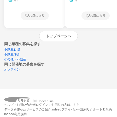
1日
1日
お気に入り
お気に入り
トップページへ
同じ業種の募集を探す
不動産管理
不動産仲介
その他（不動産）
同じ開催地の募集を探す
オンライン
エントリーするとプログラムの詳細案内を
ヘルプ・お問い合わせ
ログインでお困りの方はこちら
受け取れるようになります
データを使ったサービスのご紹介
Indeedプライバシー規約
リクルートID規約
Indeed利用規約
締切：2026年8月19日