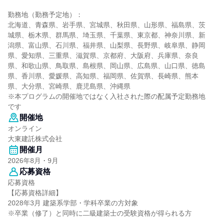
勤務地（勤務予定地）：
北海道、青森県、岩手県、宮城県、秋田県、山形県、福島県、茨
城県、栃木県、群馬県、埼玉県、千葉県、東京都、神奈川県、新
潟県、富山県、石川県、福井県、山梨県、長野県、岐阜県、静岡
県、愛知県、三重県、滋賀県、京都府、大阪府、兵庫県、奈良
県、和歌山県、鳥取県、島根県、岡山県、広島県、山口県、徳島
県、香川県、愛媛県、高知県、福岡県、佐賀県、長崎県、熊本
県、大分県、宮崎県、鹿児島県、沖縄県
※本プログラムの開催地ではなく入社された際の配属予定勤務地
です
開催地
オンライン
大東建託株式会社
開催月
2026年8月・9月
応募資格
応募資格
【応募資格詳細】
2028年3月 建築系学部・学科卒業の方対象
※卒業（修了）と同時に二級建築士の受験資格が得られる方