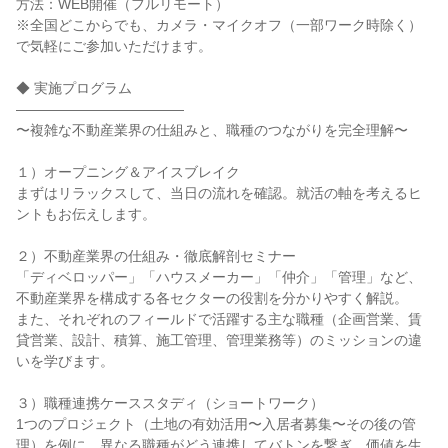
方法：WEB開催（フルリモート）
※全国どこからでも、カメラ・マイクオフ（一部ワーク時除く）
で気軽にご参加いただけます。
◆ 実施プログラム
――――――――――――
〜複雑な不動産業界の仕組みと、職種のつながりを完全理解〜
１）オープニング＆アイスブレイク
まずはリラックスして、当日の流れを確認。就活の軸を考えるヒ
ントもお伝えします。
２）不動産業界の仕組み・徹底解剖セミナー
「ディベロッパー」「ハウスメーカー」「仲介」「管理」など、
不動産業界を構成する各セクターの役割を分かりやすく解説。
また、それぞれのフィールドで活躍する主な職種（企画営業、賃
貸営業、設計、積算、施工管理、管理業務等）のミッションの違
いを学びます。
３）職種連携ケーススタディ（ショートワーク）
1つのプロジェクト（土地の有効活用〜入居者募集〜その後の管
理）を例に、異なる職種がどう連携してバトンを繋ぎ、価値を生