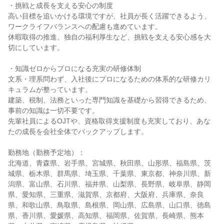
・挑戦と成長を支える安心の制度
高い目標を追いかける環境ですが、社員が長く活躍できるよう、
ワークライフバランスへの配慮も進めています。
休暇取得の推進、独自の福利厚生など、挑戦を支える安心感を大
切にしています。
・知識ゼロからプロになる充実の研修体制
文系・理系問わず、入社後にプロになるための体系的な研修カリ
キュラムが整っています。
建築、税制、法務といった専門知識を基礎から習得できるため、
事前の知識は一切不要です。
先輩社員によるOJTや、資格取得支援制度も充実しており、あな
たの成長を会社全体でバックアップします。
勤務地（勤務予定地）：
北海道、青森県、岩手県、宮城県、秋田県、山形県、福島県、茨
城県、栃木県、群馬県、埼玉県、千葉県、東京都、神奈川県、新
潟県、富山県、石川県、福井県、山梨県、長野県、岐阜県、静岡
県、愛知県、三重県、滋賀県、京都府、大阪府、兵庫県、奈良
県、和歌山県、鳥取県、島根県、岡山県、広島県、山口県、徳島
県、香川県、愛媛県、高知県、福岡県、佐賀県、長崎県、熊本