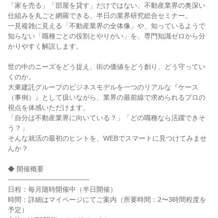
「家を売る」「部屋を貸す」だけではない、不動産業界の奥深い
仕組みを丸ごと網羅できる、半日の業界研究総合セミナー。
一見複雑に見える「不動産業界の全体像」や、知っているようで
知らない「職種ごとの役割とやりがい」を、専門知識ゼロから分
かりやすく解説します。
世の中のニーズをどう捉え、街の価値をどう創り、どう守ってい
くのか。
大東建託グループのビジネスモデルを一つのリアルな『ケース
（事例）』として扱いながら、業界の最前線で求められるプロの
視点を体感いただけます。
「自分は不動産業界に向いている？」「どの職種なら活躍できそ
う？」
そんな就活の最初のヒントを、WEBでスマートに見つけてみませ
んか？
◆ 開催概要
――――――――――――
日程：毎月随時開催中（半日開催）
時間：詳細はマイページにてご案内（所要時間：2〜3時間程度を
予定）