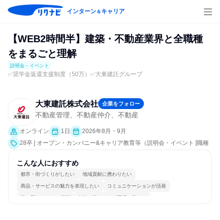
インターン
キャリア
＆
【WEB2時間半】建築・不動産業界と全職種
をまるごと理解
説明会・イベント
✅奨学金返還支援制度（50万）✅大東建託グループ
大東建託株式会社
企業をフォロー
不動産管理、不動産仲介、不動産
オンライン
1日
2026年8月・9月
28卒 | オープン・カンパニー&キャリア教育等（説明会・イベント [職種
研究、会社説明会、業界研究]）
こんな人におすすめ
都市・街づくりがしたい
地域貢献に携わりたい
商品・サービスの魅力を表現したい
コミュニケーションが活発
常に新しいものに挑戦
女性が働きやすい環境で働ける
多様な職種の人と関われる
明確な目標を追いかける
若手が裁量を持てる環境