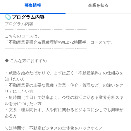
人とたくさん会話する
募集情報
企業を知る
プログラム内容
プログラム内容
━━･･━━･･━━･･━━･･━━･･━━･･━━
こちらのコースは、
「不動産業界研究＆職種理解×WEB×2時間半」コースです。
━━･･━━･･━━･･━━･･━━･･━━･･━━
◆ こんな方におすすめ
――――――――――――
・就活を始めたばかりで、まずは広く「不動産業界」の仕組みを
知りたい方
・不動産業界の主要な職種（営業・仲介・管理など）の違いをク
リアにしたい方
・短時間（半日）で効率よく、今後の就活に活きる業界分析スキ
ルを身につけたい方
・文系・理系問わず、人や街に関わるビジネスに少しでも興味が
ある方
＼短時間で、不動産ビジネスの全体像をハックする／