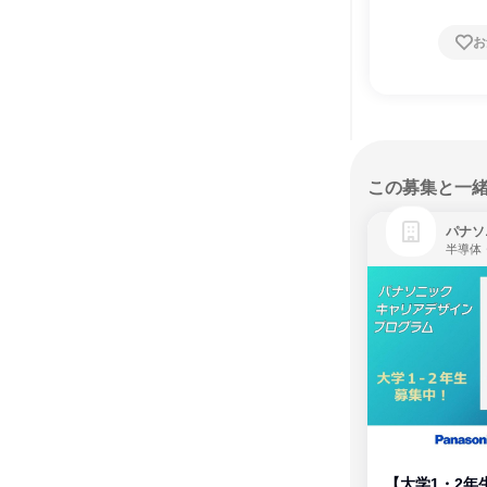
お
この募集と一
パナソ
半導体
【大学1・2年