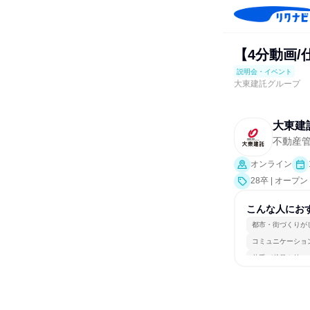
【4分動画
説明会・イベント
大東建託グループ
大東建
不動産
オンライン
28卒 | オー
こんな人にお
都市・街づくりが
コミュニケーショ
若手が裁量を持て