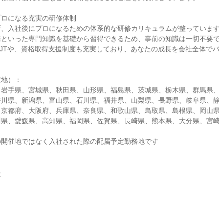
プロになる充実の研修体制
ず、入社後にプロになるための体系的な研修カリキュラムが整っていま
務といった専門知識を基礎から習得できるため、事前の知識は一切不要
JTや、資格取得支援制度も充実しており、あなたの成長を会社全体で
定地）：
、岩手県、宮城県、秋田県、山形県、福島県、茨城県、栃木県、群馬県
奈川県、新潟県、富山県、石川県、福井県、山梨県、長野県、岐阜県、
、京都府、大阪府、兵庫県、奈良県、和歌山県、鳥取県、島根県、岡山
川県、愛媛県、高知県、福岡県、佐賀県、長崎県、熊本県、大分県、宮
の開催地ではなく入社された際の配属予定勤務地です
社