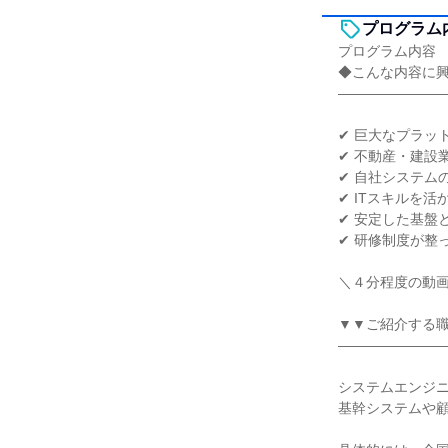
プログラム
プログラム内容
◆こんな内容に
―――――――
✔ 巨大なプラッ
✔ 不動産・建設
✔ 自社システム
✔ ITスキルを
✔ 安定した基盤
✔ 研修制度が整
＼４分程度の動
▼▼ご紹介する
―――――――
システムエンジニ
基幹システムや