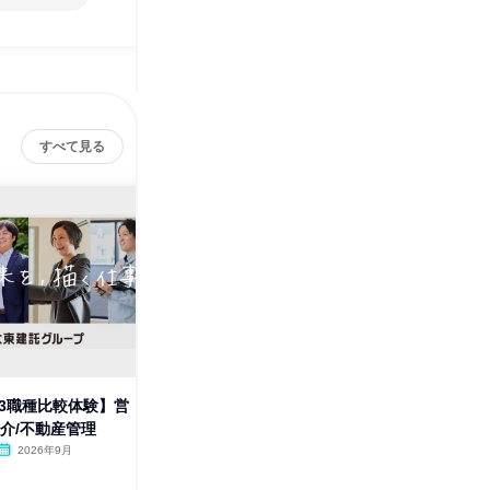
すべて見る
/3職種比較体験】営
【WEB2時間半】建築・不動産
9月【W
仲介/不動産管理
業界と全職種をまるごと理解
動産業界
解
2026年9月
オンライン
2026年8月・9月
オンラ
1日
1日