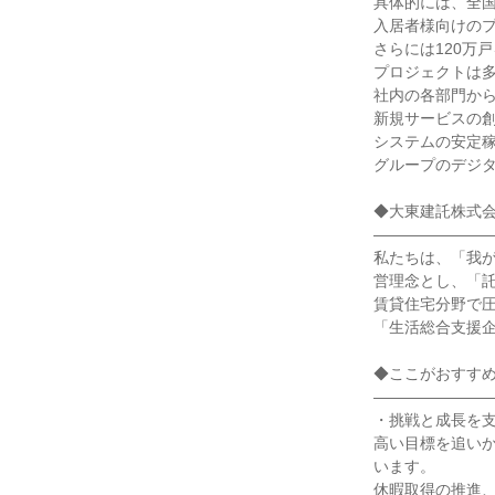
具体的には、全
入居者様向けのプ
さらには120万
プロジェクトは
社内の各部門から
新規サービスの
システムの安定
グループのデジ
◆大東建託株式
―――――――
私たちは、「我
営理念とし、「
賃貸住宅分野で
「生活総合支援
◆ここがおすす
―――――――
・挑戦と成長を
高い目標を追い
います。
休暇取得の推進