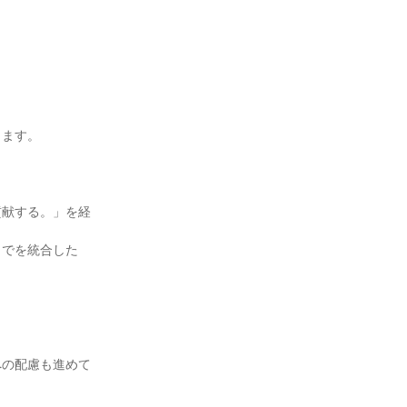
します。
貢献する。」を経
までを統合した
への配慮も進めて