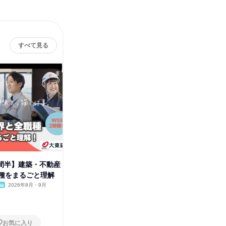
すべて見る
時間半】建築・不動産
10月【WEB/3職種比較体験】営
9月【W
種をまるごと理解
業/不動産仲介/不動産管理
業/不動
2026年8月・9月
オンライン
2026年10月
オンラ
1日
1日
お気に入り
お気に入り