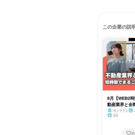
この企業の説
8月【WEB2
動産業界と全
解
オンライン
1日
お