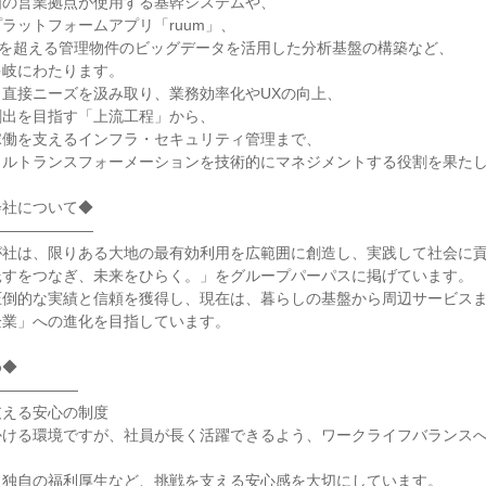
国の営業拠点が使用する基幹システムや、
ラットフォームアプリ「ruum」、
戸を超える管理物件のビッグデータを活用した分析基盤の構築など、
多岐にわたります。
直接ニーズを汲み取り、業務効率化やUXの向上、
創出を目指す「上流工程」から、
稼働を支えるインフラ・セキュリティ管理まで、
タルトランスフォーメーションを技術的にマネジメントする役割を果た
会社について◆
―――――――
が社は、限りある大地の最有効利用を広範囲に創造し、実践して社会に
託すをつなぎ、未来をひらく。」をグループパーパスに掲げています。
圧倒的な実績と信頼を獲得し、現在は、暮らしの基盤から周辺サービス
企業」への進化を目指しています。
め◆
――――――
支える安心の制度
かける環境ですが、社員が長く活躍できるよう、ワークライフバランス
、独自の福利厚生など、挑戦を支える安心感を大切にしています。