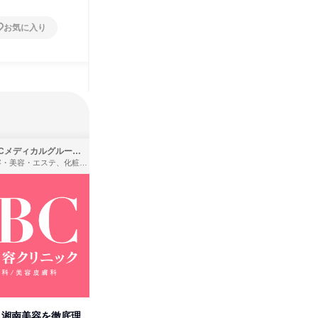
お気に入り
お気に入り
SBCメディカルグループ株式会社
株式会社バンダイ
理容・美容・エステ、化粧品・理美容用品小売、医療・病院
アパレル・繊維・スポーツメーカー、製造・メーカー、ゲーム制作・販売
卒】湘南美容を徹底理
人事の心を動かす「自己表現」
タカラト