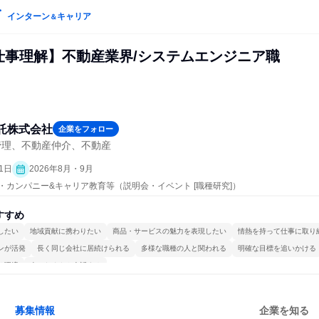
インターン
キャリア
＆
/仕事理解】不動産業界/システムエンジニア職
託株式会社
企業をフォロー
管理、不動産仲介、不動産
1日
2026年8月・9月
プン・カンパニー&キャリア教育等（説明会・イベント [職種研究]）
すすめ
したい
地域貢献に携わりたい
商品・サービスの魅力を表現したい
情熱を持って仕事に取り
ンが活発
長く同じ会社に居続けられる
多様な職種の人と関われる
明確な目標を追いかける
る環境
人とたくさん会話する
募集情報
企業を知る