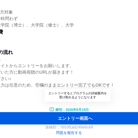
】
の方対象
学科問わず
大学院（博士）、大学院（修士）、大学
費
の流れ
れ
サイトからエントリーをお願いします。
いた方に動画視聴のURLが届きます！
さい♪
入力は任意のため、空欄のままエントリー完了でもOKです！
エントリーするとプログラムの詳細案内を
受け取れるようになります
締切：2026年8月19日
エントリー画面へ
原稿ID：
7b53f1ad146e6ce9
問題を報告する