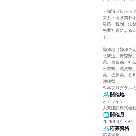
・知識ゼロから
文系・理系問わ
建築、税制、法
先輩社員によるO
す。
勤務地（勤務予
北海道、青森県
県、東京都、神
三重県、滋賀県
県、徳島県、香
沖縄県
※本プログラム
開催地
オンライン
大東建託株式会
開催月
2026年8月・9月
応募資格
応募資格