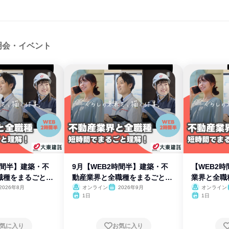
明会・イベント
時間半】建築・不
9月【WEB2時間半】建築・不
【WEB2
職種をまるごと理
動産業界と全職種をまるごと理
業界と全職
解
2026年8月
オンライン
2026年9月
オンライン
1日
1日
気に入り
お気に入り