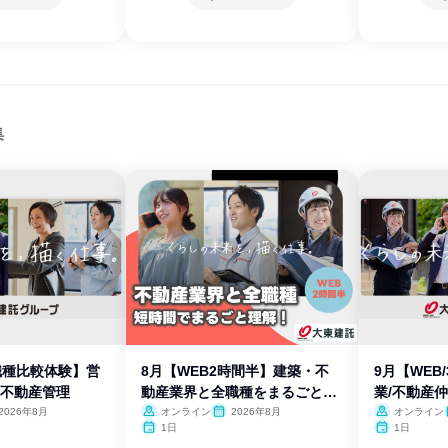
集
3職種比較体験】営
8月【WEB2時間半】建築・不
9月【WEB
/不動産管理
動産業界と全職種をまるごと理
業/不動産
解
2026年8月
オンライン
2026年8月
オンライン
1日
1日