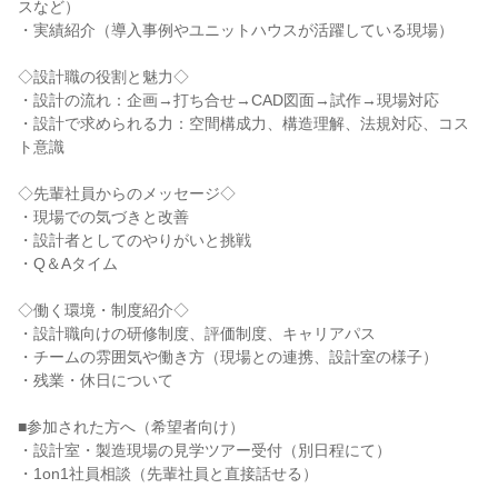
スなど）
・実績紹介（導入事例やユニットハウスが活躍している現場）
◇設計職の役割と魅力◇
・設計の流れ：企画→打ち合せ→CAD図面→試作→現場対応
・設計で求められる力：空間構成力、構造理解、法規対応、コス
ト意識
◇先輩社員からのメッセージ◇
・現場での気づきと改善
・設計者としてのやりがいと挑戦
・Q＆Aタイム
◇働く環境・制度紹介◇
・設計職向けの研修制度、評価制度、キャリアパス
・チームの雰囲気や働き方（現場との連携、設計室の様子）
・残業・休日について
■参加された方へ（希望者向け）
・設計室・製造現場の見学ツアー受付（別日程にて）
・1on1社員相談（先輩社員と直接話せる）