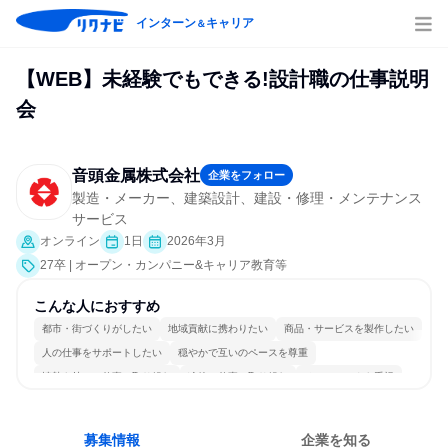
インターン
キャリア
＆
【WEB】未経験でもできる!設計職の仕事説明
会
音頭金属株式会社
企業をフォロー
製造・メーカー、建築設計、建設・修理・メンテナンス
サービス
オンライン
1日
2026年3月
27卒 | オープン・カンパニー&キャリア教育等
こんな人におすすめ
都市・街づくりがしたい
地域貢献に携わりたい
商品・サービスを製作したい
人の仕事をサポートしたい
穏やかで互いのペースを尊重
情熱を持って仕事に取り組む
冷静に仕事に取り組む
チームワークを重視
長く同じ会社に居続けられる
人とたくさん会話する
募集情報
企業を知る