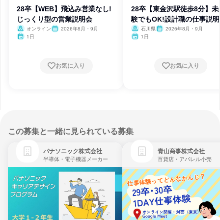
28卒【WEB】飛込み営業なし!
28卒【東金沢駅徒歩8分】未
じっくり型の営業説明会
験でもOK!設計職の仕事説
オンライン
2026年8月・9月
石川県
2026年8月・9月
1日
1日
お気に入り
お気に入り
この募集と一緒に見られている募集
パナソニック株式会社
青山商事株式会社
半導体・電子機器メーカー
百貨店・アパレル小売