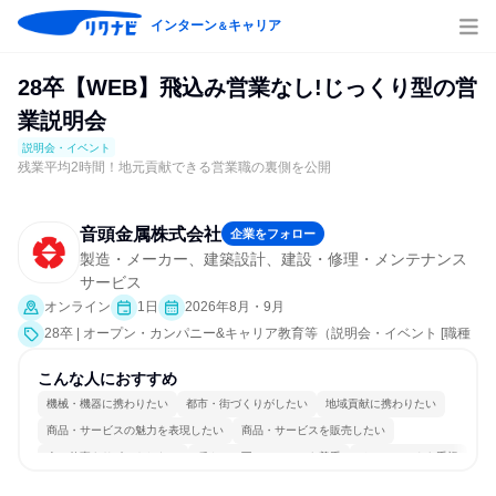
インターン
キャリア
＆
28卒【WEB】飛込み営業なし!じっくり型の営
業説明会
説明会・イベント
残業平均2時間！地元貢献できる営業職の裏側を公開
音頭金属株式会社
企業をフォロー
製造・メーカー、建築設計、建設・修理・メンテナンス
サービス
オンライン
1日
2026年8月・9月
28卒 | オープン・カンパニー&キャリア教育等（説明会・イベント [職種
研究、社員交流会、会社説明会]）
こんな人におすすめ
機械・機器に携わりたい
都市・街づくりがしたい
地域貢献に携わりたい
商品・サービスの魅力を表現したい
商品・サービスを販売したい
人の仕事をサポートしたい
穏やかで互いのペースを尊重
チームワークを重視
長く同じ会社に居続けられる
人とたくさん会話する