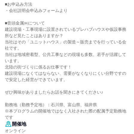
■お申込み方法
・会社説明会申込みフォームより
■音頭金属㈱について
建設現場・工事現場に設置されているプレハブハウスや仮設事務
所など見たことはありますか？
当社はその「ユニットハウス」の製造～販売までを行っている会
社です。
当社は地域密着型、公共工事などの現場も多数、若手が活躍して
います。
北陸の街づくりに係るお仕事です！
建設現場になくてはならない、需要がなくなりにくい分野ですの
で安定した経営ができています。
ぜひ興味がありましたらお話を聞きにきてください♪
勤務地（勤務予定地）：石川県、富山県、福井県
※本プログラムの開催地ではなく入社された際の配属予定勤務地
です
開催地
オンライン