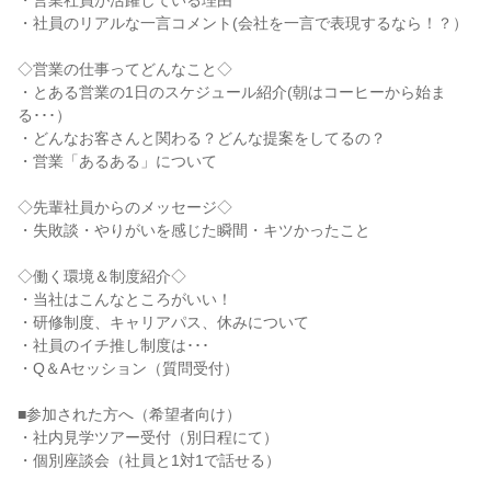
・営業社員が活躍している理由
・社員のリアルな一言コメント(会社を一言で表現するなら！？）
◇営業の仕事ってどんなこと◇
・とある営業の1日のスケジュール紹介(朝はコーヒーから始ま
る･･･）
・どんなお客さんと関わる？どんな提案をしてるの？
・営業「あるある」について
◇先輩社員からのメッセージ◇
・失敗談・やりがいを感じた瞬間・キツかったこと
◇働く環境＆制度紹介◇
・当社はこんなところがいい！
・研修制度、キャリアパス、休みについて
・社員のイチ推し制度は･･･
・Q＆Aセッション（質問受付）
■参加された方へ（希望者向け）
・社内見学ツアー受付（別日程にて）
・個別座談会（社員と1対1で話せる）