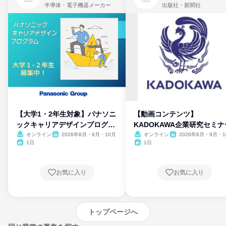
半導体・電子機器メーカー
出版社・新聞社
【大学1・2年生対象】パナソニ
【動画コンテンツ】
ックキャリアデザインプログラ
KADOKAWA企業研究セミナ
ム
オンライン
2026年8月・9月・10月
オンライン
2026年8月・9月・1
月・11月・12月
1日
1日
お気に入り
お気に入り
トップページへ