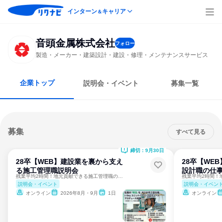
インターン
キャリア
＆
音頭金属株式会社
フォロー
製造・メーカー・建築設計・建設・修理・メンテナンスサービス
企業トップ
説明会・イベント
募集一覧
募集
すべて見る
締切：9月30日
28卒【WEB】建設業を裏から支え
28卒【WE
る施工管理職説明会
設計職の仕
残業平均2時間！地元貢献できる施工管理職の裏側を公開
説明会・イベント
説明会・イベン
オンライン
2026年8月・9月
1日
オンライン