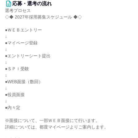
応募・選考の流れ
選考プロセス
◇◆ 2027年採用募集スケジュール ◆◇
●ＷＥＢエントリー
↓
●マイページ登録
↓
●エントリーシート提出
↓
●ＳＰＩ受験
↓
●WEB面接（数回）
↓
●役員面接
↓
●内々定
※面接について、一部ＷＥＢ面接にて行います。
詳細については、都度マイページよりご案内します。