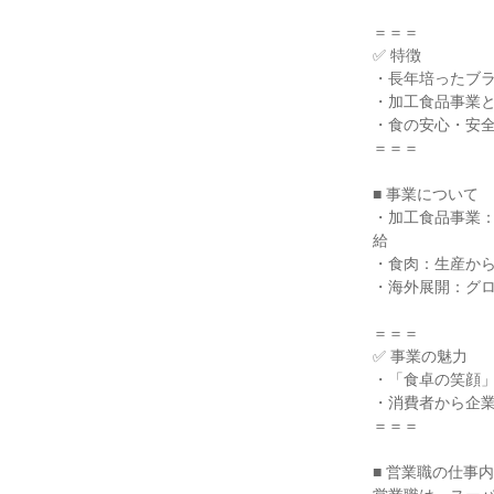
＝＝＝
✅ 特徴
・長年培ったブ
・加工食品事業
・食の安心・安
＝＝＝
■ 事業について
・加工食品事業
給
・食肉：生産か
・海外展開：グ
＝＝＝
✅ 事業の魅力
・「食卓の笑顔
・消費者から企
＝＝＝
■ 営業職の仕事