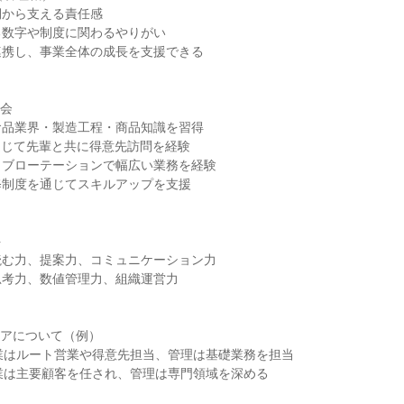
側から支える責任感
る数字や制度に関わるやりがい
連携し、事業全体の成長を支援できる
機会
食品業界・製造工程・商品知識を習得
通じて先輩と共に得意先訪問を経験
ョブローテーションで幅広い業務を経験
修制度を通じてスキルアップを支援
ト
読む力、提案力、コミュニケーション力
思考力、数値管理力、組織運営力
リアについて（例）
業はルート営業や得意先担当、管理は基礎業務を担当
業は主要顧客を任され、管理は専門領域を深める