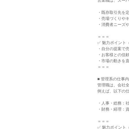
営業職は、スー
・既存取引先を
・売場づくりや
・消費者ニーズ
＝＝＝
✅ 魅力ポイント
・自分の提案で
・お客様との信
・市場の動きを
＝＝＝
■ 管理系の仕事
管理職は、会社
例えば、以下の
・人事・総務：
・財務・経理：
＝＝＝
✅ 魅力ポイント