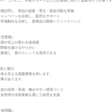
パー、コンビニ、外食チェーンなどのお客様に向けて提案を行う仕事で
定期訪問し、商品の提案・受注・販促活動を実施
キャンペーンを企画し、販売をサポート
や市場動向を分析し、新商品の開発へフィードバック
（営業職）
売場や売上が変わる達成感
頼関係を築けるやりがい
直接感じ、食のトレンドを発信できる
内容と魅力
全体を支える基盤業務を担います。
仕事があります。
社員の採用・育成・働きやすい環境づくり
資金管理や決算業務を通じて経営を支援
（管理職）