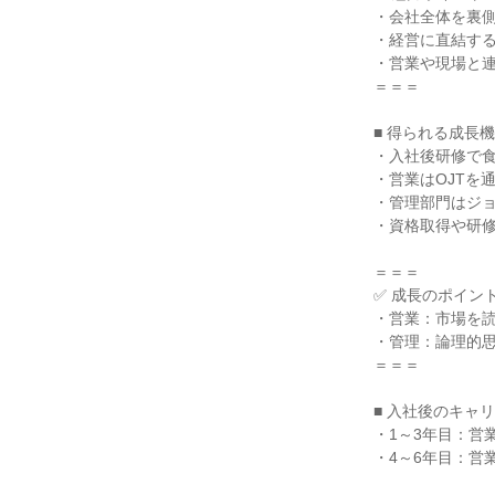
・会社全体を裏
・経営に直結す
・営業や現場と
＝＝＝
■ 得られる成長
・入社後研修で
・営業はOJTを
・管理部門はジ
・資格取得や研
＝＝＝
✅ 成長のポイン
・営業：市場を
・管理：論理的
＝＝＝
■ 入社後のキャ
・1～3年目：営
・4～6年目：営