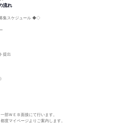
の流れ
用募集スケジュール ◆◇
ー
ト提出
回）
、一部ＷＥＢ面接にて行います。
、都度マイページよりご案内します。