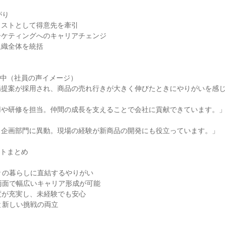
がり
リストとして得意先を牽引
ーケティングへのキャリアチェンジ
組織全体を統括
躍中（社員の声イメージ）
場提案が採用され、商品の売れ行きが大きく伸びたときにやりがいを感
用や研修を担当。仲間の成長を支えることで会社に貢献できています。
、企画部門に異動。現場の経験が新商品の開発にも役立っています。」
ントまとめ
々の暮らしに直結するやりがい
両面で幅広いキャリア形成が可能
制度が充実し、未経験でも安心
と新しい挑戦の両立