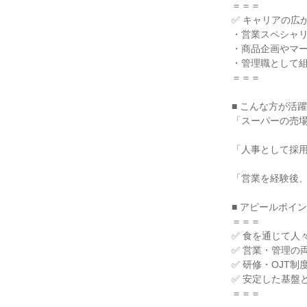
＝＝＝
✅ キャリアの広
・営業スペシャ
・商品企画やマ
・管理職として
＝＝＝
■ こんな方が活
「スーパーの売
「人事として採
「営業を経験後
■ アピールポイ
＝＝＝
✅ 食を通じて人
✅ 営業・管理の
✅ 研修・OJT
✅ 安定した基盤
＝＝＝