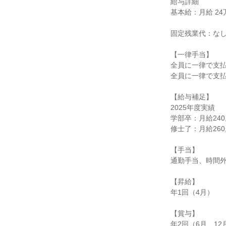
給与詳細
基本給：月給 24万
固定残業代：な
【一律手当】
全員に一律で支
全員に一律で支
【給与補足】
2025年度実績
学部卒：月給240,
修士了：月給260,
【手当】
通勤手当、時間
【昇給】
年1回（4月）
【賞与】
年2回（6月、12