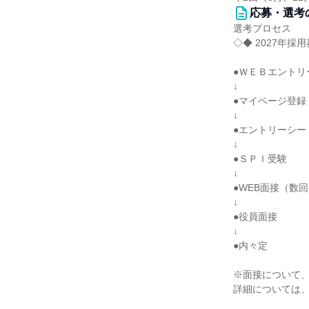
応募・選考
選考プロセス
◇◆ 2027年採
●ＷＥＢエントリ
↓
●マイページ登録
↓
●エントリーシー
↓
●ＳＰＩ受験
↓
●WEB面接（数
↓
●役員面接
↓
●内々定
※面接について
詳細については