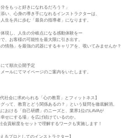
自分をもっと好きになれるだろう？」
り添い、心身の導き手になれるインストラクターは、
、人生を共に歩む「最良の指導者」になります。
を体現し、人生の分岐点になる感動体験をー
輪で、お客様の可能性を最大限に引き出す。
への情熱」を最強の武器にするキャリアを、覗いてみませんか？
トにて順次公開予定
、メールにてマイページのご案内をいたします。
現代社会に求められる「心の教育」とフィットネス】
ングって、教育とどう関係あるの？」という疑問を徹底解消。
における「自己研鑽」のニーズと、業界1位のLAVAが
を幸せにする場」を広げ続けているのか。
の社会貢献度をセットで理解するワークも実施します！
教えるプロとしてのインストラクター】