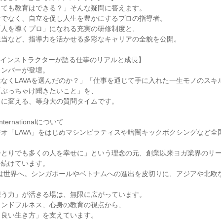
くても教育はできる？」そんな疑問に答えます。
けでなく、自立を促し人生を豊かにするプロの指導者。
「人を導くプロ」になれる充実の研修制度と、
担当など、指導力を活かせる多彩なキャリアの全貌を公開。
：インストラクターが語る仕事のリアルと成長】
メンバーが登壇。
なくLAVAを選んだのか？」「仕事を通じて手に入れた一生モノのスキ
「ぶっちゃけ聞きたいこと」を、
クに変える、等身大の質問タイムです。
nternationalについて
オ「LAVA」をはじめマシンピラティスや暗闇キックボクシングなど全国
ひとりでも多くの人を幸せに」という理念の元、創業以来ヨガ業界のリ
を続けています。
Aは世界へ。シンガポールやベトナムへの進出を皮切りに、アジアや北欧
想う力」が活きる場は、無限に広がっています。
インドフルネス、心身の教育の視点から、
り良い生き方」を支えています。