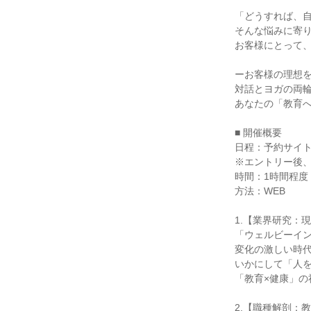
「どうすれば、
そんな悩みに寄
お客様にとって
ーお客様の理想
対話とヨガの両
あなたの「教育
■ 開催概要
日程：予約サイ
※エントリー後
時間：1時間程度
方法：WEB
1.【業界研究：
「ウェルビーイ
変化の激しい時代
いかにして「人
「教育×健康」
2.【職種解剖：