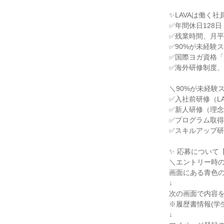
✨LAVAは働く
✅年間休日128日
✅残業時間、月平
✅90%が未経験
✅国際ヨガ資格「
✅海外研修制度
＼90%が未経験
✅入社前研修（L
✅新人研修（理
✅プログラム取
✅スキルアップ
✨ 応募について
＼エントリー時の
画面にある青色
↓
次の画面で内容
※履歴書情報(学
↓