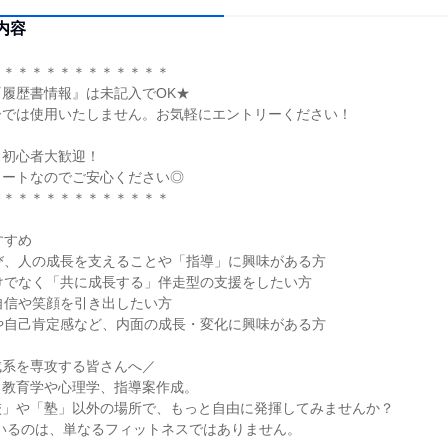
内容
＊＊＊＊＊＊＊＊＊＊＊＊＊
履歴書情報』は未記入でOK★
ーでは使用いたしません。お気軽にエントリーください！
ス初心者大歓迎！
タートなのでご安心ください◎
＊＊＊＊＊＊＊＊＊＊＊＊＊
すすめ
び、人の成長を支えることや「指導」に興味がある方
けでなく「共に成長する」伴走型の支援をしたい方
自信や笑顔を引き出したい方
や自己肯定感など、内面の成長・変化に興味がある方
成系を専攻する皆さんへ／
る教育学や心理学、指導案作成。
校」や「塾」以外の場所で、もっと自由に発揮してみませんか？
ているのは、単なるフィットネスではありません。