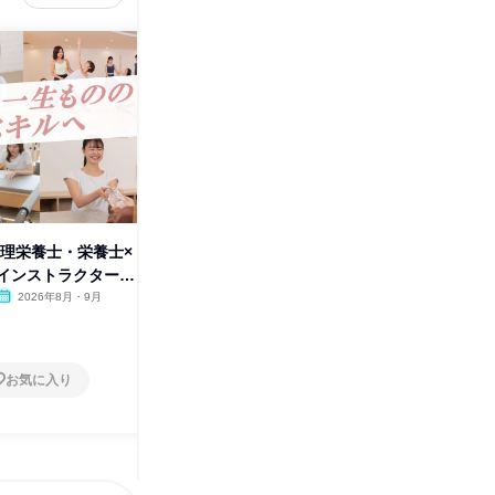
管理栄養士・栄養士×
スポーツ|理学療法士・医療×ピ
スポーツ
インストラクター体
ラティスインストラクター体験
ヨガイン
験
2026年8月・9月
オンライン
2026年8月・9月
オンラ
1日
1日
お気に入り
お気に入り