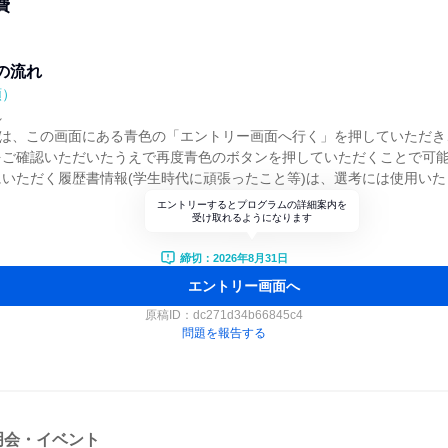
費
の流れ
順）
れ
)は、この画面にある青色の「エントリー画面へ行く」を押していただき
をご確認いただいたうえで再度青色のボタンを押していただくことで可
いただく履歴書情報(学生時代に頑張ったこと等)は、選考には使用いた
エントリーするとプログラムの詳細案内を
受け取れるようになります
締切：2026年8月31日
エントリー画面へ
原稿ID：
dc271d34b66845c4
問題を報告する
明会・イベント