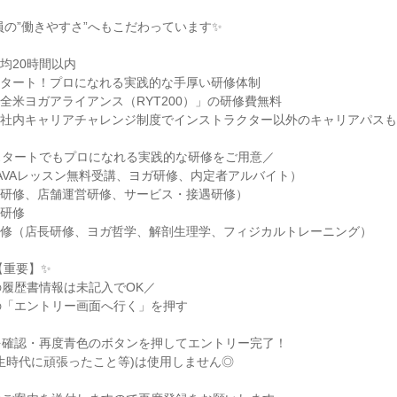
社員の”働きやすさ”へもこだわっています✨
均20時間以内
スタート！プロになれる実践的な手厚い研修体制
全米ヨガアライアンス（RYT200）」の研修費無料
、社内キャリアチャレンジ制度でインストラクター以外のキャリアパス
スタートでもプロになれる実践的な研修をご用意／
AVAレッスン無料受講、ヨガ研修、内定者アルバイト）
念研修、店舗運営研修、サービス・接遇研修）
得研修
研修（店長研修、ヨガ哲学、解剖生理学、フィジカルトレーニング）
【重要】✨
履歴書情報は未記入でOK／
の「エントリー画面へ行く」を押す
を確認・再度青色のボタンを押してエントリー完了！
生時代に頑張ったこと等)は使用しません◎