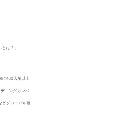
ルとは？」
に460店舗以上
ーディングカンパ
などグローバル展