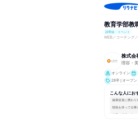
教育学部教
説明会・イベント
WEB／コーチング
株式会社L
理容・
オンライン
28卒 | オー
こんな人にお
健康促進に携わり
情熱を持って仕事
若手が裁量を持て