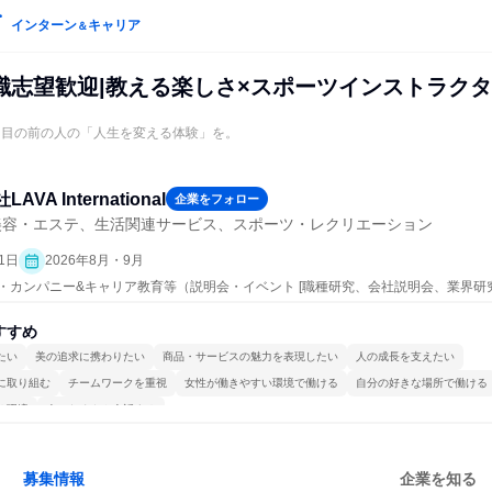
インターン
キャリア
＆
職志望歓迎|教える楽しさ×スポーツインストラク
／目の前の人の「人生を変える体験」を。
AVA International
企業をフォロー
美容・エステ、生活関連サービス、スポーツ・レクリエーション
1日
2026年8月・9月
プン・カンパニー&キャリア教育等（説明会・イベント [職種研究、会社説明会、業界研
すすめ
たい
美の追求に携わりたい
商品・サービスの魅力を表現したい
人の成長を支えたい
に取り組む
チームワークを重視
女性が働きやすい環境で働ける
自分の好きな場所で働ける
る環境
人とたくさん会話する
募集情報
企業を知る