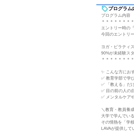
プログラム
プログラム内容
＊＊＊＊＊＊＊
エントリー時の『
今回のエントリ
ヨガ・ピラティ
90%が未経験ス
＊＊＊＊＊＊＊
✨ こんな方にお
✅ 教育学部で学
✅ 「教える」だ
✅ 目の前の人の
✅ メンタルケア
＼教育・教員養
大学で学んでい
その情熱を「学
LAVAが提供し