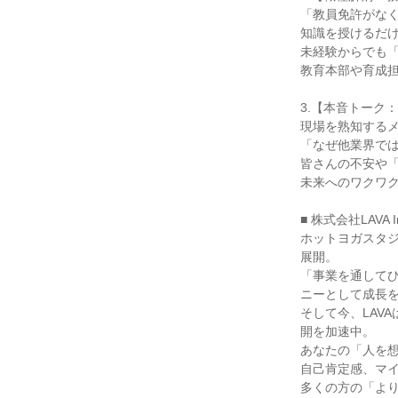
「教員免許がな
知識を授けるだ
未経験からでも
教育本部や育成
3.【本音トーク
現場を熟知する
「なぜ他業界では
皆さんの不安や
未来へのワクワ
■ 株式会社LAVA I
ホットヨガスタジ
展開。
「事業を通して
ニーとして成長
そして今、LAV
開を加速中。
あなたの「人を
自己肯定感、マ
多くの方の「よ