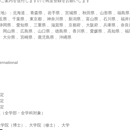
のご案内を送付しますので再度登録をお願いします
地）：北海道 、青森県 、岩手県 、宮城県 、秋田県 、山形県 、福島県
玉県 、千葉県 、東京都 、神奈川県 、新潟県 、富山県 、石川県 、福井
静岡県 、愛知県 、三重県 、滋賀県 、京都府 、大阪府 、兵庫県 、奈良
、岡山県 、広島県 、山口県 、徳島県 、香川県 、愛媛県 、高知県 、福
 、大分県 、宮崎県 、鹿児島県 、沖縄県
り
national
予定
予定
予定
生（全学部・全学科対象）
大学院（博士）、大学院（修士）、大学