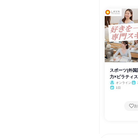
スポーツ|外
力×ピラティ
ー
オンライン
1日
お