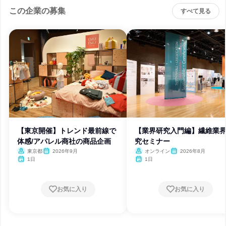
この企業の募集
すべて見る
【東京開催】トレンド最前線で
【業界研究入門編】繊維業
体感/アパレル商社の商品企画
究セミナー
東京都
2026年9月
オンライン
2026年8月
1日
1日
お気に入り
お気に入り