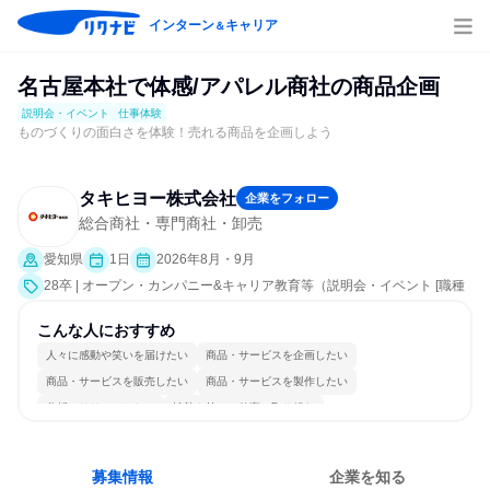
インターン
キャリア
＆
名古屋本社で体感/アパレル商社の商品企画
説明会・イベント
仕事体験
ものづくりの面白さを体験！売れる商品を企画しよう
タキヒヨー株式会社
企業をフォロー
総合商社・専門商社・卸売
愛知県
1日
2026年8月・9月
28卒 | オープン・カンパニー&キャリア教育等（説明会・イベント [職種
研究、課題解決プログラム、職場見学会、会社説明会、業界研究]、仕事
体験）
こんな人におすすめ
人々に感動や笑いを届けたい
商品・サービスを企画したい
商品・サービスを販売したい
商品・サービスを製作したい
分析・リサーチしたい
情熱を持って仕事に取り組む
コミュニケーションが活発
常に新しいものに挑戦
チームワークを重視
若手が裁量を持てる環境
募集情報
企業を知る