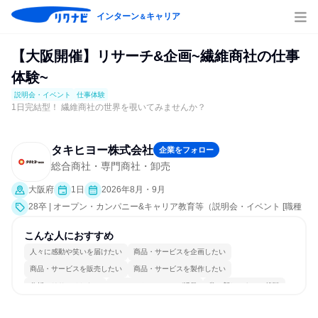
インターン
キャリア
＆
【大阪開催】リサーチ&企画~繊維商社の仕事
体験~
説明会・イベント
仕事体験
1日完結型！ 繊維商社の世界を覗いてみませんか？
タキヒヨー株式会社
企業をフォロー
総合商社・専門商社・卸売
大阪府
1日
2026年8月・9月
28卒 | オープン・カンパニー&キャリア教育等（説明会・イベント [職種
研究、課題解決プログラム、社員交流会、会社説明会、業界研究]、仕事
体験）
こんな人におすすめ
人々に感動や笑いを届けたい
商品・サービスを企画したい
商品・サービスを販売したい
商品・サービスを製作したい
分析・リサーチしたい
コミュニケーションが活発
常に新しいものに挑戦
チームワークを重視
若手が裁量を持てる環境