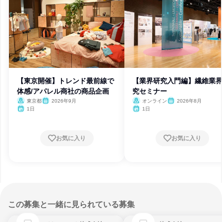
【東京開催】トレンド最前線で
【業界研究入門編】繊維業
体感/アパレル商社の商品企画
究セミナー
東京都
2026年9月
オンライン
2026年8月
1日
1日
お気に入り
お気に入り
この募集と一緒に見られている募集