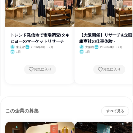
トレンド発信地で市場調査/タキ
【大阪開催】リサーチ&企画
ヒヨーのマーケットリサーチ
維商社の仕事体験~
東京都
2026年8月・9月
大阪府
2026年8月・9月
1日
1日
お気に入り
お気に入り
この企業の募集
すべて見る