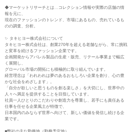
◆マーケットリサーチとは…コレクション情報や実際の店舗の情
報を元に、
現在のファッションのトレンド、市場にあるもの、売れているも
のの調査、分析。
✨ タキヒヨー株式会社について
タキヒヨー株式会社は、創業270年を超える老舗ながら、常に挑戦
と変革を続けるファッション企業です。
企画開発からアパレル製品の生産・販売、リテール事業まで幅広
く展開し、
グローバル市場の開拓にも積極的に取り組んでいます。
経営理念は「われわれは夢のあるおもしろい企業を創り、心の豊
かな社会をめざします」。
「自分が欲しいと思うものを創る楽しさ」を大切にし、世界中の
人々へ満足を提供することを目指しています。
社員一人ひとりのこだわりや創造力を尊重し、若手にも責任ある
仕事を任せる企業風土が特徴で、
日本国内のみならず世界へ向けて、新しい価値を発信し続ける企
業です。
■弊社の主な勤務地（勤務予定地）