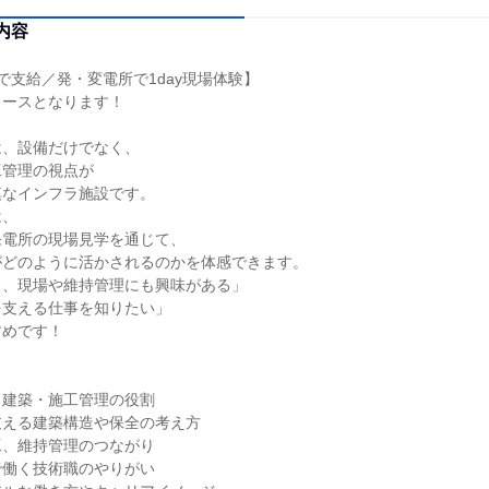
内容
で支給／発・変電所で1day現場体験】
コースとなります！
は、設備だけでなく、
工管理の視点が
模なインフラ施設です。
は、
発電所の現場見学を通じて、
がどのように活かされるのかを体感できます。
く、現場や維持管理にも興味がある」
を支える仕事を知りたい」
すめです！
る建築・施工管理の役割
支える建築構造や保全の考え方
工、維持管理のつながり
で働く技術職のやりがい