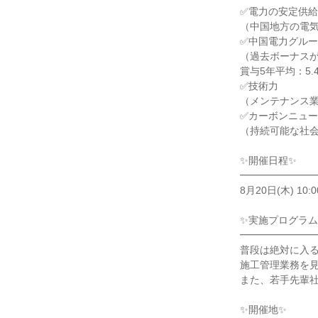
✅電力の安定供
（中国地方の電
✅中国電力グル
（過去ボーナス
賞与5年平均：5.
✅技術力
（メンテナンス
✅カーボンニュ
（持続可能な社
✨開催日程✨
━━━━━━━
8月20日(木) 10:0
✨実施プログラム
━━━━━━━
普段は絶対に入
施工管理業務を
また、若手先輩
✨開催地✨