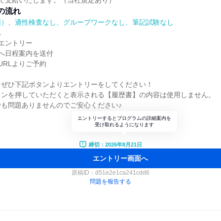
まで支給いたします。（当社規定あり）
の流れ
順）、適性検査なし、グループワークなし、筆記試験なし
れ
エントリー
へ日程案内を送付
URLよりご予約
、ぜひ下記ボタンよりエントリーをしてください！
タンを押していただくと表示される【履歴書】の内容は使用しません。
も問題ありませんのでご安心ください♪
エントリーするとプログラムの詳細案内を
受け取れるようになります
締切：2026年8月21日
エントリー画面へ
原稿ID：
d51e2e1ca241cdd6
問題を報告する