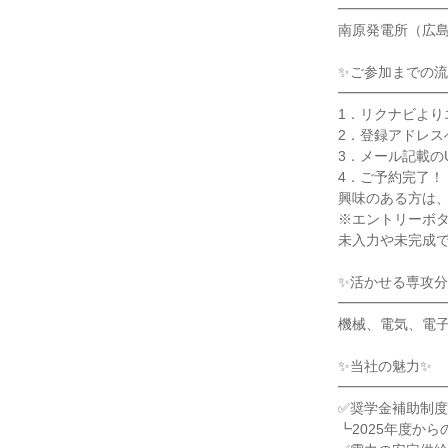
━━━━━━━
南原発電所（広
✨ご参加までの流
━━━━━━━
1．リクナビより
2．登録アドレス
3．メール記載の
4．ご予約完了！
興味のある方は
※エントリーボ
未入力や未完成で
✨活かせる専攻分
━━━━━━━
機械、電気、電
✨当社の魅力✨
━━━━━━━
✅奨学金補助制
┗2025年度か