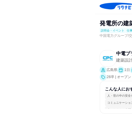
発電所の建
説明会・イベント
仕
中国電力グループ/
中電プ
建築設
広島県
1日
28卒 | オ
ト、会社説明会
こんな人にお
人・世の中の安全
コミュニケーショ
人とたくさん会話