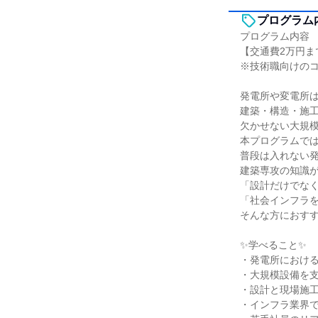
プログラム
プログラム内容
【交通費2万円ま
※技術職向けの
発電所や変電所
建築・構造・施
欠かせない大規
本プログラムで
普段は入れない
建築専攻の知識
「設計だけでな
「社会インフラ
そんな方におす
✨学べること✨
・発電所におけ
・大規模設備を
・設計と現場施
・インフラ業界