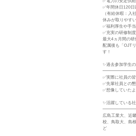
✅電力の安定供
✅年間休日120日
（有給休暇：入社
休みが取りやす
✅福利厚生や手当
✅充実の研修制
最大4ヵ月間の
配属後も「OJT
す！
✨過去参加学生の
━━━━━━━
✅実際に社員の
✅先輩社員との
✅想像していた
✨活躍している社
━━━━━━━
広島工業大、近
校、鳥取大、島
ど