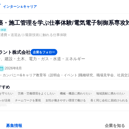
インターン
キャリア
＆
築・施工管理を学ぶ仕事体験/電気電子制御系専攻
事体験
交通費＋送迎あり/最新技術に触れる仕事体験
ラント株式会社
企業をフォロー
計、建設・土木、電力・ガス・水道・エネルギー
2026年8月
ープン・カンパニー&キャリア教育等（説明会・イベント [職種研究、職場見学会、社員
、業界研究]、仕事体験）
すすめ
を守りたい
労務・労働環境をよくしたい
機械・機器に携わりたい
地域貢献に携わりたい
ンが活発
チームワークを重視
女性が働きやすい環境で働ける
長く同じ会社に居続けられる
する
募集情報
企業を知る