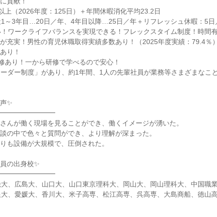
給に貢献！
以上（2026年度：125日）＋年間休暇消化平均23.2日
1～3年目…20日／年、4年目以降…25日／年＋リフレッシュ休暇：5日
い！ワークライフバランスを実現できる！フレックスタイム制度！時間
が充実！男性の育児休職取得実績多数あり！（2025年度実績：79.4％
度あり！
研修あり！一から研修で学べるので安心！
リーダー制度」があり、約1年間、1人の先輩社員が業務等さまざまなこ
声✨
━━━━━━━━━
皆さんが働く現場を見ることができ、働くイメージが湧いた。
懇談の中で色々と質問ができ、より理解が深まった。
よりも設備が大規模で、圧倒された。
員の出身校✨
━━━━━━━━━
畿大、広島大、山口大、山口東京理科大、岡山大、岡山理科大、中国職
根大、愛媛大、香川大、米子高専、松江高専、呉高専、大島商船、徳山