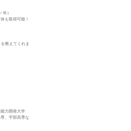
／年）
有休も取得可能！
）
とを教えてくれま
業能力開発大学
高専、宇部高専な