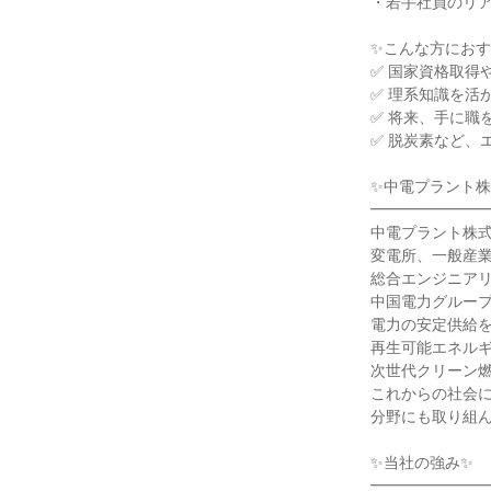
・若手社員のリ
✨こんな方におす
✅ 国家資格取得
✅ 理系知識を活
✅ 将来、手に職
✅ 脱炭素など、
✨中電プラント株
━━━━━━━
中電プラント株
変電所、一般産
総合エンジニア
中国電力グルー
電力の安定供給
再生可能エネル
次世代クリーン
これからの社会
分野にも取り組
✨当社の強み✨
━━━━━━━