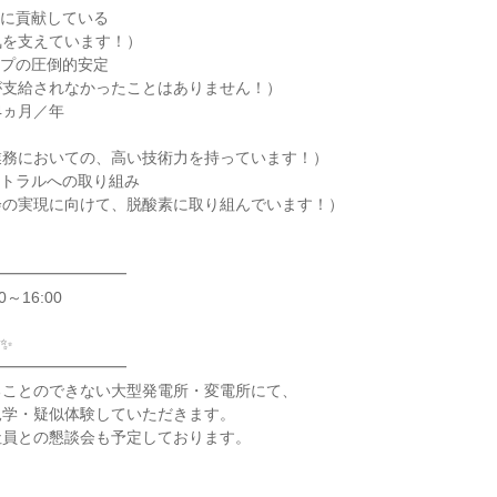
給に貢献している
気を支えています！）
ープの圧倒的安定
が支給されなかったことはありません！）
4ヵ月／年
業務においての、高い技術力を持っています！）
ートラルへの取り組み
会の実現に向けて、脱酸素に取り組んでいます！）
━━━━━━━━━
0～16:00
✨
━━━━━━━━━
ることのできない大型発電所・変電所にて、
見学・疑似体験していただきます。
社員との懇談会も予定しております。