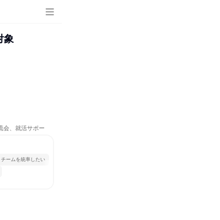
対象
交流会、就活サポー
チームを統率したい