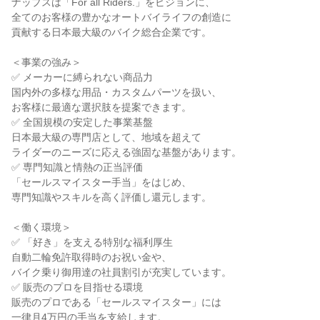
ナップスは「For all Riders.」をビジョンに、
全てのお客様の豊かなオートバイライフの創造に
貢献する日本最大級のバイク総合企業です。
＜事業の強み＞
✅ メーカーに縛られない商品力
国内外の多様な用品・カスタムパーツを扱い、
お客様に最適な選択肢を提案できます。
✅ 全国規模の安定した事業基盤
日本最大級の専門店として、地域を超えて
ライダーのニーズに応える強固な基盤があります。
✅ 専門知識と情熱の正当評価
「セールスマイスター手当」をはじめ、
専門知識やスキルを高く評価し還元します。
＜働く環境＞
✅ 「好き」を支える特別な福利厚生
自動二輪免許取得時のお祝い金や、
バイク乗り御用達の社員割引が充実しています。
✅ 販売のプロを目指せる環境
販売のプロである「セールスマイスター」には
一律月4万円の手当を支給します。