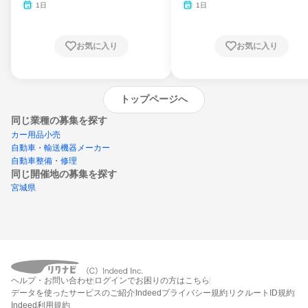
1日
1日
お気に入り
お気に入り
トップページへ
同じ業種の募集を探す
カー用品小売
自動車・輸送機器メーカー
自動車整備・修理
同じ開催地の募集を探す
宮城県
エントリーするとプログラムの詳細案内を
ヘルプ・お問い合わせ
ログインでお困りの方はこちら
受け取れるようになります
データを使ったサービスのご紹介
Indeedプライバシー規約
リクルートID規約
Indeed利用規約
締切：なし