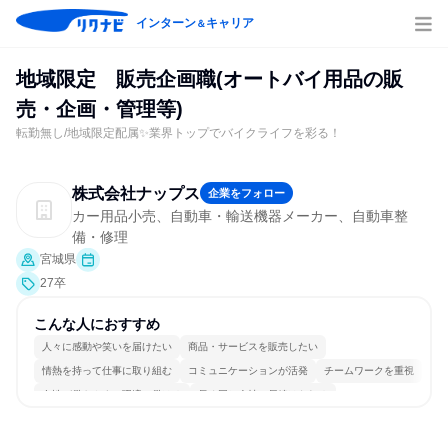
インターン
キャリア
＆
地域限定 販売企画職(オートバイ用品の販
売・企画・管理等)
転勤無し/地域限定配属✨業界トップでバイクライフを彩る！
株式会社ナップス
企業をフォロー
カー用品小売、自動車・輸送機器メーカー、自動車整
備・修理
宮城県
27卒
こんな人におすすめ
人々に感動や笑いを届けたい
商品・サービスを販売したい
情熱を持って仕事に取り組む
コミュニケーションが活発
チームワークを重視
女性が働きやすい環境で働ける
長く同じ会社に居続けられる
自分の好きな場所で働ける
若手が裁量を持てる環境
人とたくさん会話する