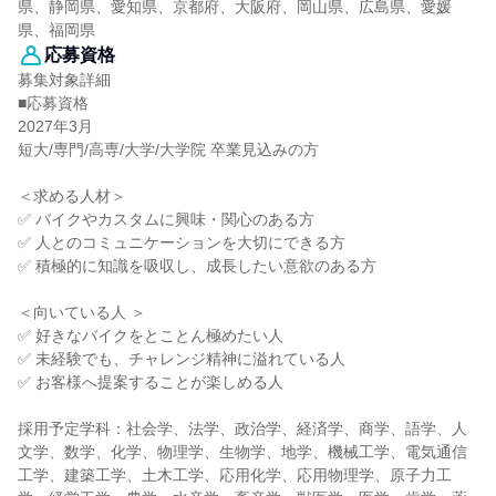
県、静岡県、愛知県、京都府、大阪府、岡山県、広島県、愛媛
県、福岡県
応募資格
募集対象詳細
■応募資格
2027年3月
短大/専門/高専/大学/大学院 卒業見込みの方
＜求める人材＞
✅ バイクやカスタムに興味・関心のある方
✅ 人とのコミュニケーションを大切にできる方
✅ 積極的に知識を吸収し、成長したい意欲のある方
＜向いている人 ＞
✅ 好きなバイクをとことん極めたい人
✅ 未経験でも、チャレンジ精神に溢れている人
✅ お客様へ提案することが楽しめる人
採用予定学科：社会学、法学、政治学、経済学、商学、語学、人
文学、数学、化学、物理学、生物学、地学、機械工学、電気通信
工学、建築工学、土木工学、応用化学、応用物理学、原子力工