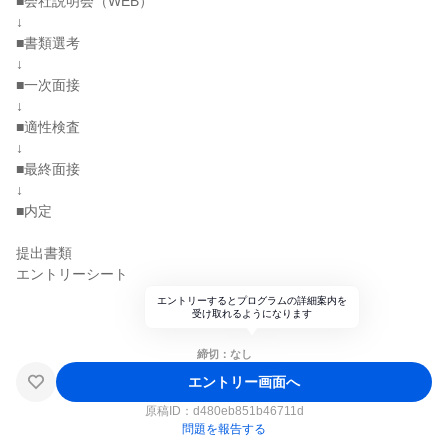
■会社説明会（WEB）
↓
■書類選考
↓
■一次面接
↓
■適性検査
↓
■最終面接
↓
■内定
提出書類
エントリーシート
エントリーするとプログラムの詳細案内を
受け取れるようになります
締切：なし
エントリー画面へ
原稿ID：
d480eb851b46711d
問題を報告する