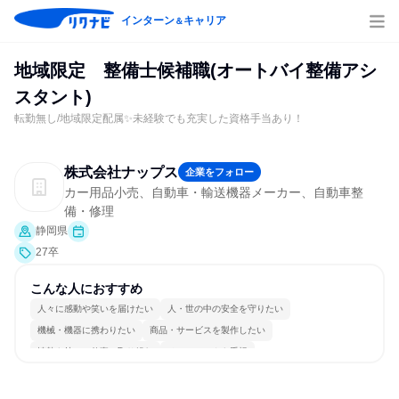
インターン
キャリア
＆
地域限定 整備士候補職(オートバイ整備アシ
スタント)
転勤無し/地域限定配属✨未経験でも充実した資格手当あり！
株式会社ナップス
企業をフォロー
カー用品小売、自動車・輸送機器メーカー、自動車整
備・修理
静岡県
27卒
こんな人におすすめ
人々に感動や笑いを届けたい
人・世の中の安全を守りたい
機械・機器に携わりたい
商品・サービスを製作したい
情熱を持って仕事に取り組む
チームワークを重視
長く同じ会社に居続けられる
自分の好きな場所で働ける
一つの専門分野を極める
若手が裁量を持てる環境