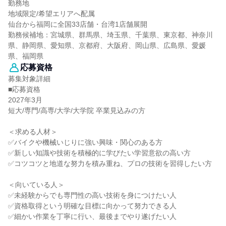
勤務地
地域限定/希望エリアへ配属
仙台から福岡に全国33店舗・台湾1店舗展開
勤務候補地：宮城県、群馬県、埼玉県、千葉県、東京都、神奈川
県、静岡県、愛知県、京都府、大阪府、岡山県、広島県、愛媛
県、福岡県
応募資格
募集対象詳細
■応募資格
2027年3月
短大/専門/高専/大学/大学院 卒業見込みの方
＜求める人材＞
✅バイクや機械いじりに強い興味・関心のある方
✅新しい知識や技術を積極的に学びたい学習意欲の高い方
✅コツコツと地道な努力を積み重ね、プロの技術を習得したい方
＜向いている人＞
✅未経験からでも専門性の高い技術を身につけたい人
✅資格取得という明確な目標に向かって努力できる人
✅細かい作業を丁寧に行い、最後までやり遂げたい人