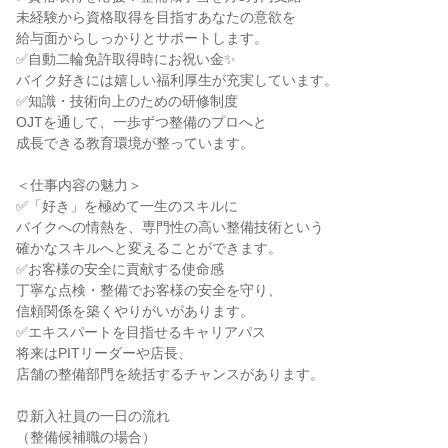
未経験から資格取得を目指すあなたの意欲を
給与面からしっかりとサポートします。
✅自動二輪免許取得時にお祝い金✨
バイク好きには嬉しい福利厚生が充実しています。
✅知識・技術向上のための研修制度
OJTを通して、一歩ずつ整備のプロへと
成長できる教育環境が整っています。
＜仕事内容の魅力＞
✅「好き」を極めて一生のスキルに
バイクへの情熱を、専門性の高い整備技術という
確かなスキルへと変えることができます。
✅お客様の安全に貢献する使命感
丁寧な点検・整備でお客様の安全を守り、
信頼関係を築くやりがいがあります。
✅エキスパートを目指せるキャリアパス
将来はPITリーダーや店長、
店舗の整備部門を統括するチャンスがあります。
⏰新入社員の一日の流れ
（整備候補職の場合）