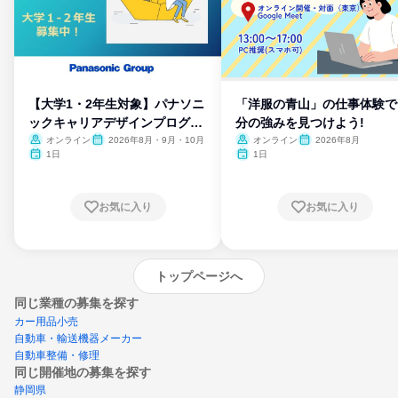
【大学1・2年生対象】パナソニ
「洋服の青山」の仕事体験で
ックキャリアデザインプログラ
分の強みを見つけよう!
ム
オンライン
2026年8月・9月・10月
オンライン
2026年8月
1日
1日
お気に入り
お気に入り
トップページへ
同じ業種の募集を探す
カー用品小売
自動車・輸送機器メーカー
自動車整備・修理
同じ開催地の募集を探す
静岡県