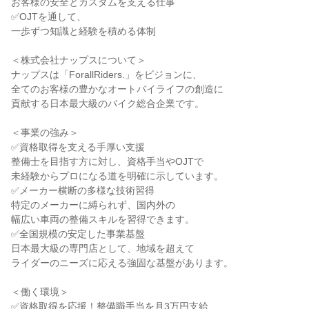
お客様の安全とカスタムを支える仕事
✅OJTを通して、
一歩ずつ知識と経験を積める体制
＜株式会社ナップスについて＞
ナップスは「ForallRiders.」をビジョンに、
全てのお客様の豊かなオートバイライフの創造に
貢献する日本最大級のバイク総合企業です。
＜事業の強み＞
✅資格取得を支える手厚い支援
整備士を目指す方に対し、資格手当やOJTで
未経験からプロになる道を明確に示しています。
✅メーカー横断の多様な技術習得
特定のメーカーに縛られず、国内外の
幅広い車両の整備スキルを習得できます。
✅全国規模の安定した事業基盤
日本最大級の専門店として、地域を超えて
ライダーのニーズに応える強固な基盤があります。
＜働く環境＞
✅資格取得を応援！整備職手当を月3万円支給